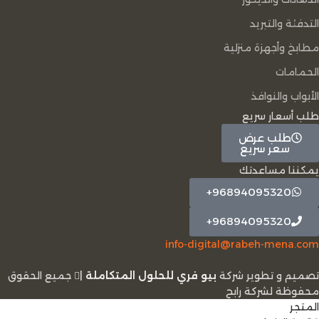
التدفئة والتبريد
مطابخ وأجهزة منزلية
الحمامات
الأبواب والنوافذ
طلب أسعار سريع
طلب عرض
سعر سريع
يمكننا مساعدتك
96894095320+
96894095320+
info-digital@rabeh-mena.com
تصميم و تطوير شركة
بيو فري للحلول المتكاملة
|
ﺟﻤﻴﻊ اﻟﺤﻘﻮق
ﻣﺤﻔﻮﻇﺔ لشرﻛﺔ رابح
المتجر