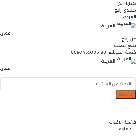
هدايا رابح
منتدى رابح
العروض
العربية
عمان
عن رابح
تتبع الطلب
خدمة العملاء: 0097455006180
العربية
عمان
Search
دخول / إشتراك
رصيدك
0
ر.ع.
قائمة الرغبات
0
مقارنة
0
items
0
ر.ع.