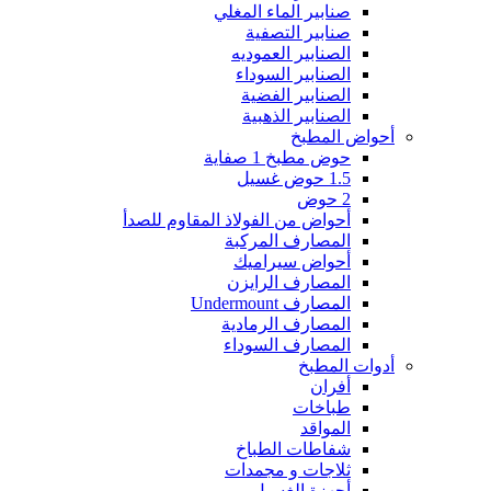
صنابير الماء المغلي
صنابير التصفية
الصنابير العموديه
الصنابير السوداء
الصنابير الفضية
الصنابير الذهبية
أحواض المطبخ
حوض مطبخ 1 صفاية
1.5 حوض غسيل
2 حوض
أحواض من الفولاذ المقاوم للصدأ
المصارف المركبة
أحواض سيراميك
المصارف الرايزن
المصارف Undermount
المصارف الرمادية
المصارف السوداء
أدوات المطبخ
أفران
طباخات
المواقد
شفاطات الطباخ
ثلاجات و مجمدات
أجهزة الغسيل