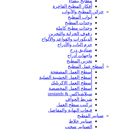
مطابخ بيضاء
أفكار المطبخ الفاخرة
خزائن المطبخ والأبواب
أبواب المطبخ
وحدات المطبخ
وحدات مطبخ كاملة
رفوف الخزانة والتخزين
الديكورات والقواعد والألواح
حزم الباب والأدراج
صناديق درج
واجهات أدراج
تخزين المطبخ
أسطح عمل المطبخ
أسطح العمل المصفحة
أسطح العمل الخشبية الصلبة
أسطح العمل الاكريليك
أسطح العمل المخصصة
سبلاشباكس & upstands
شريط الحواف
تركيب سطح العمل
قبعات النهاية والمفاصل
صنابير المطبخ
صنابير خلاط
الصنابير سحب