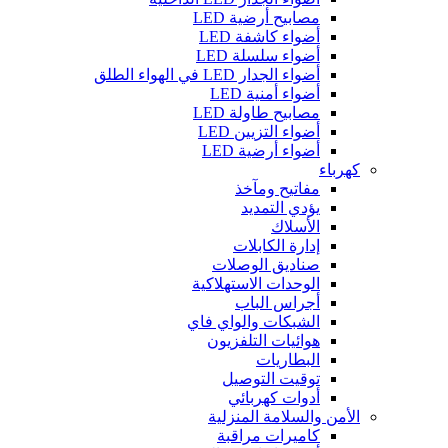
مصابيح أرضية LED
أضواء كاشفة LED
أضواء سلسلة LED
أضواء الجدار LED في الهواء الطلق
أضواء أمنية LED
مصابيح طاولة LED
أضواء التزيين LED
أضواء أرضية LED
كهرباء
مفاتيح ومآخذ
يؤدي التمديد
الأسلاك
إدارة الكابلات
صناديق الوصلات
الوحدات الاستهلاكية
أجراس الباب
الشبكات والواي فاي
هوائيات التلفزيون
البطاريات
توقيت التوصيل
أدوات كهربائي
الأمن والسلامة المنزلية
كاميرات مراقبة