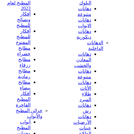
البلوك
المطبخ لعام
2023
دهانات
أفكار
متنوعة
ونصائح
دهانات
للمطبخ
الابواب
أفكار
دهانات
للمطبخ
ديكورية
المفتوح
الدهانات
مطابخ
الداخلية
خضراء
دهانات
مطابخ
المعادن
زرقاء
والخشب
مطابخ
دهانات
رمادية
متنوعة
مطابخ
دهانات
بيضاء
الأثاث
أفكار
طلاء
المطبخ
المبرد
الفاخرة
دهانات
خزائن المطبخ
رش
والأبواب
دهانات
أبواب
الأرضيات
المطبخ
عينات
وحدات
الطلاء