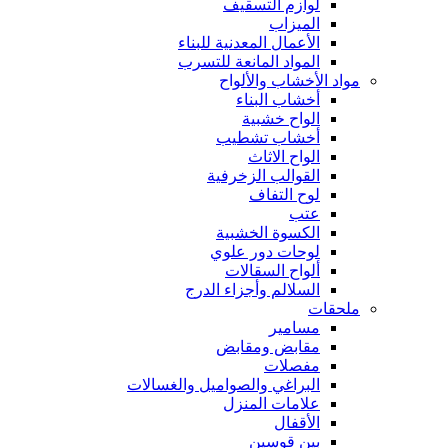
لوازم التسقيف
الميزاب
الأعمال المعدنية للبناء
المواد المانعة للتسرب
مواد الأخشاب والألواح
أخشاب البناء
الواح خشبية
أخشاب تشطيب
الواح الاثاث
القوالب الزخرفية
لوح التفاف
عتب
الكسوة الخشبية
لوحات دور علوي
ألواح السقالات
السلالم وأجزاء الدرج
ملحقات
مسامير
مقابض ومقابض
مفصلات
البراغي والصواميل والغسالات
علامات المنزل
الأقفال
بين قوسين