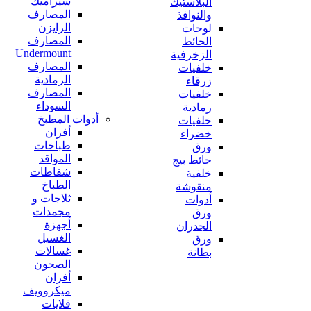
سيراميك
البلاستيك
المصارف
والنوافذ
الرايزن
لوحات
المصارف
الحائط
Undermount
الزخرفية
المصارف
خلفيات
الرمادية
زرقاء
المصارف
خلفيات
السوداء
رمادية
أدوات المطبخ
خلفيات
أفران
خضراء
طباخات
ورق
المواقد
حائط بيج
شفاطات
خلفية
الطباخ
منقوشة
ثلاجات و
أدوات
مجمدات
ورق
أجهزة
الجدران
الغسيل
ورق
غسالات
بطانة
الصحون
أفران
ميكروويف
قلايات