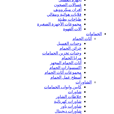
غسالات الصحون
أفران ميكروويف
قلايات هوائية ومقالي
طباخات بطيئة
مجموعات الأجهزة الصغيرة
آلات القهوة
الحمامات
أثاث الحمام
وحدات الغسيل
خزائن الحمام
وحدات تخزين الحمامات
مرايا الحمام
أثاث الحمام المجهز
اكسسوارات الحمام
مجموعات أثاث الحمام
أسطح عمل الحمام
الشاورات
كابين وابواب الحمامات
شاورات
خلاطات الشاور
شاورات كهربائية
شاورات باور
شاورات ديجيتال