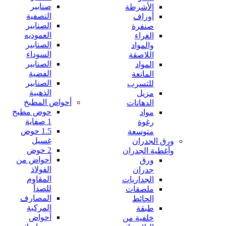
صنابير
الأشرطة
التصفية
أوراف
الصنابير
صنفرة
العموديه
الغراء
الصنابير
والمواد
السوداء
اللاصقة
الصنابير
المواد
الفضية
المانعة
الصنابير
للتسرب
الذهبية
مزيل
أحواض المطبخ
الدهانات
حوض مطبخ
مواد
1 صفاية
رغوة
1.5 حوض
متوسعة
غسيل
ورق الجدران
2 حوض
وأغطية الجدران
أحواض من
ورق
الفولاذ
جدران
المقاوم
الجداريات
للصدأ
ملصقات
المصارف
الحائط
المركبة
طبقة
أحواض
خلفية من