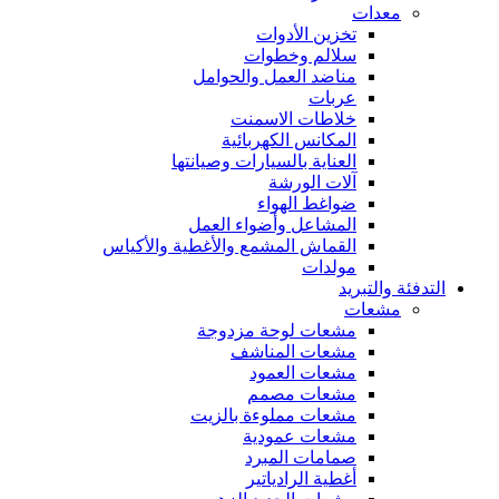
معدات
تخزين الأدوات
سلالم وخطوات
مناضد العمل والحوامل
عربات
خلاطات الاسمنت
المكانس الكهربائية
العناية بالسيارات وصيانتها
آلات الورشة
ضواغط الهواء
المشاعل وأضواء العمل
القماش المشمع والأغطية والأكياس
مولدات
التدفئة والتبريد
مشعات
مشعات لوحة مزدوجة
مشعات المناشف
مشعات العمود
مشعات مصمم
مشعات مملوءة بالزيت
مشعات عمودية
صمامات المبرد
أغطية الرادياتير