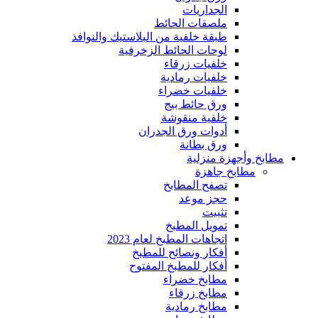
الجداريات
ملصقات الحائط
طبقة خلفية من البلاستيك والنوافذ
لوحات الحائط الزخرفية
خلفيات زرقاء
خلفيات رمادية
خلفيات خضراء
ورق حائط بيج
خلفية منقوشة
أدوات ورق الجدران
ورق بطانة
مطابخ وأجهزة منزلية
مطابخ جاهزة
تصفح المطابخ
حجز موعد
تثبيت
تمويل المطبخ
اتجاهات المطبخ لعام 2023
أفكار ونصائح للمطبخ
أفكار للمطبخ المفتوح
مطابخ خضراء
مطابخ زرقاء
مطابخ رمادية