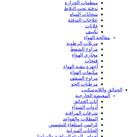
منظمات الحرارة
تدفئة تحت البلاط
سخانات المياه
علاجات التدفئة
غلايات
تكييف
معالجة الهواء
مزيلات الرطوبة
مراوح الشفط
مجاري الهواء
فتحات
أجهزة تنقية الهواء
مكيفات الهواء
مراوح السقف
مرطبات الجو
الحدائق واللاندسكيب
المعيشة الخارجية
أثاث الحدائق
أدوات الشواء
شرفات المراقبة
المظلات والقواعد
كراسي استلقاء للتشمس
الحانات المنزلية
أحواض المياه الساخنة والساونا