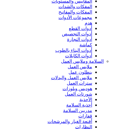
المقاييس والمستويات
المفكات والشدات
المفكات والمفاتيح
مجموعات الأدوات
هدم
أدوات القطع
أدوات التجصيص
أدوات النجارة
كماشة
أدوات البناء بالطوب
أدوات الكابلات
السلامة وملابس العمل
ملابس العمل
بنطلون عمل
ملابس العمل والبدلات
سترات العمل
هوديس وبلوزات
شورتات العمل
الأحذية
أحذية السلامة
مدربين السلامة
قفازات
أقنعة الغبار والمرشحات
النظارات