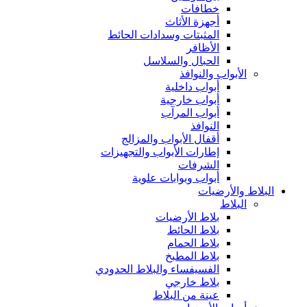
خطافات
أجهزة الأثاث
المثبتات وسدادات الحائط
الأظافر
الحبال والسلاسل
الأبواب والنوافذ
أبواب داخلية
أبواب خارجية
أبواب المرآب
النوافذ
أقفال الأبواب والمزالج
إطارات الأبواب والتجهيزات
الشرفات
أبواب وبوابات علوية
البلاط والأرضيات
البلاط
بلاط الأرضيات
بلاط الحائط
بلاط الحمام
بلاط المطبخ
الفسيفساء والبلاط الحدودي
بلاط خارجي
عينة من البلاط