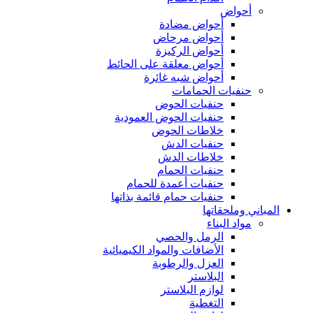
أحواض
أحواض مضادة
أحواض مرحاض
أحواض الركيزة
أحواض معلقة على الحائط
أحواض شبه غائرة
حنفيات الحمامات
حنفيات الحوض
حنفيات الحوض العمودية
خلاطات الحوض
حنفيات الدش
خلاطات الدش
حنفيات الحمام
حنفيات أعمدة للحمام
حنفيات حمام قائمة بذاتها
المباني وملحقاتها
مواد البناء
الرمل والحصي
الأضافات والمواد الكيميائية
العزل والرطوبة
البلاستر
لوازم البلاستر
التغطية