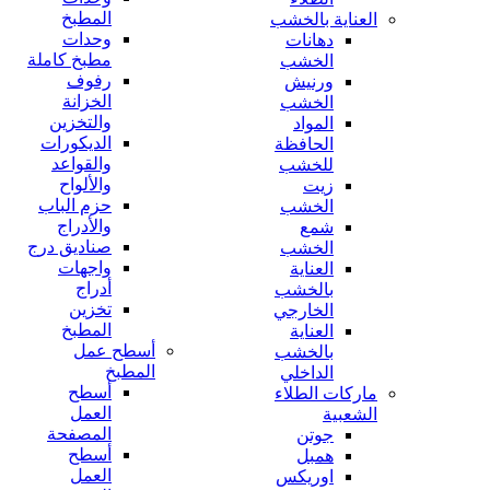
المطبخ
العناية بالخشب
وحدات
دهانات
مطبخ كاملة
الخشب
رفوف
ورنيش
الخزانة
الخشب
والتخزين
المواد
الديكورات
الحافظة
والقواعد
للخشب
والألواح
زيت
حزم الباب
الخشب
والأدراج
شمع
صناديق درج
الخشب
واجهات
العناية
أدراج
بالخشب
تخزين
الخارجي
المطبخ
العناية
أسطح عمل
بالخشب
المطبخ
الداخلي
أسطح
ماركات الطلاء
العمل
الشعبية
المصفحة
جوتن
أسطح
همبل
العمل
اوريكس