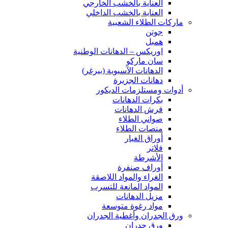
العناية بالخشب الخارجي
العناية بالخشب الداخلي
ماركات الطلاء الشعبية
جوتن
همبل
اوريكس – الدهانات الوطنية
سان ماركو
الدهانات الآسيوية (بيرغر)
دهانات الجزيرة
أدوات ومستلزمات الديكور
بكرات الدهانات
فرش الدهانات
صواني الطلاء
منصات الطلاء
أوراق الغبار
فلاتر
الأشرطة
أوراف صنفرة
الغراء والمواد اللاصقة
المواد المانعة للتسرب
مزيل الدهانات
مواد رغوة متوسعة
ورق الجدران وأغطية الجدران
ورق جدران