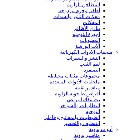
المطاحن الزاوية
أطقم وحزم مزدوجة
مفكات التأثير والشدات
المفكات
بنادق الأظافر
أجهزة التوجيه
المسويات
آلات الورشة
ملحقات الأدوات الكهربائية
النشر والشفرات
لقم الثقب
الصنفرة
مجموعات مثقاب مختلطة
ملحقات الأدوات المتعددة
مناشير ثقبية
أقراص طاحونة الزاوية
بت مفك البراغي
البطاريات والشواحن
التوجيه
الطبطبات والمفاتيح وحاملي
التنظيف والتحضير
أدوات يدوية
مناشير يدوية