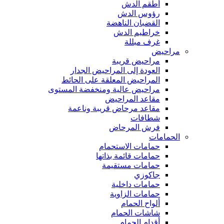
أطقم الدش
رؤوس الدش
القضبان الناهضة
خراطيم الدش
غرف مبللة
مراحيض
مراحيض قريبة
العودة إلى المراحيض الجدار
المراحيض المعلقة على الحائط
مراحيض عالية ومنخفضة المستوى
مقاعد المراحيض
مقاعد مرحاض قريبة وناعمة
شطافات
فرش المرحاض
الحمامات
حمامات الاستحمام
حمامات قائمة بذاتها
حمامات مستقيمة
جاكوزي
حمامات داخلية
حمامات الزاوية
ألواح الحمام
شاشات الحمام
أقدام الحمام