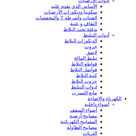
أدوات الأرضيات
الأساس الذي تقوم عليه
سكوتيا وديكورات الأرضيات
العتبات وأشرطة T والمخفضات
التفاف و عتبة
تدفئة تحت البلاط
أدوات التبليط
الديكورات البلاط
جروت
لاصق
تبليط المالج
قواطع البلاط
فواصل البلاط
كتبة البلاط
جروت البلاط
ادوات التبليط
مانع التسرب
الكهرباء والإضاءة
أضواء داخلية
أضواء السقف
مصابيح أرضية
المصابيح الكهربائية
مصابيح الطاولة
الثريات