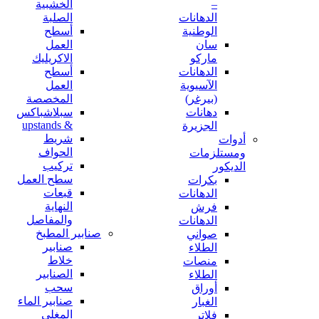
–
الخشبية
الدهانات
الصلبة
الوطنية
أسطح
سان
العمل
ماركو
الاكريليك
الدهانات
أسطح
الآسيوية
العمل
(بيرغر)
المخصصة
دهانات
سبلاشباكس
& upstands
الجزيرة
شريط
أدوات
الحواف
ومستلزمات
تركيب
الديكور
سطح العمل
بكرات
قبعات
الدهانات
النهاية
فرش
والمفاصل
الدهانات
صنابير المطبخ
صواني
صنابير
الطلاء
خلاط
منصات
الصنابير
الطلاء
سحب
أوراق
صنابير الماء
الغبار
المغلي
فلاتر