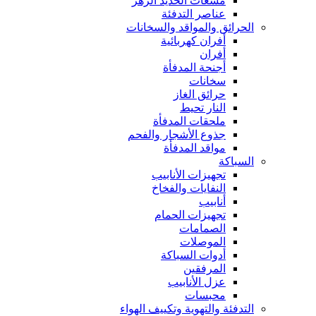
مشعات الحديد الزهر
عناصر التدفئة
الحرائق والمواقد والسخانات
أفران كهربائية
أفران
أجنحة المدفأة
سخانات
حرائق الغاز
النار تحيط
ملحقات المدفأة
جذوع الأشجار والفحم
مواقد المدفأة
السباكة
تجهيزات الأنابيب
النفايات والفخاخ
أنابيب
تجهيزات الحمام
الصمامات
الموصلات
أدوات السباكة
المرفقين
عزل الأنابيب
محبسات
التدفئة والتهوية وتكييف الهواء