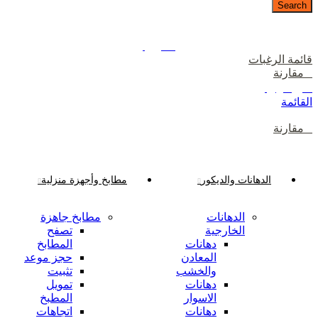
Search
دخول / إشتراك
رصيدك
0
ر.ع.
قائمة الرغبات
0
مقارنة
0
ر.ع.
القائمة
0
مقارنة
تصفح الفئات
الدهانات والديكور
مطابخ وأجهزة منزلية
الدهانات
مطابخ جاهزة
الخارجية
تصفح
دهانات
المطابخ
المعادن
حجز موعد
والخشب
تثبيت
دهانات
تمويل
الاسوار
المطبخ
دهانات
اتجاهات