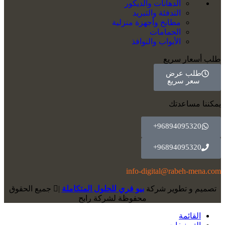
الدهانات والديكور
التدفئة والتبريد
مطابخ وأجهزة منزلية
الحمامات
الأبواب والنوافذ
طلب أسعار سريع
طلب عرض
سعر سريع
يمكننا مساعدتك
96894095320+
96894095320+
info-digital@rabeh-mena.com
تصميم و تطوير شركة
بيو فري للحلول المتكاملة
|
ﺟﻤﻴﻊ اﻟﺤﻘﻮق
ﻣﺤﻔﻮﻇﺔ لشرﻛﺔ رابح
القائمة