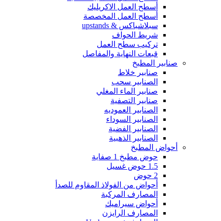
أسطح العمل الاكريليك
أسطح العمل المخصصة
سبلاشباكس & upstands
شريط الحواف
تركيب سطح العمل
قبعات النهاية والمفاصل
صنابير المطبخ
صنابير خلاط
الصنابير سحب
صنابير الماء المغلي
صنابير التصفية
الصنابير العموديه
الصنابير السوداء
الصنابير الفضية
الصنابير الذهبية
أحواض المطبخ
حوض مطبخ 1 صفاية
1.5 حوض غسيل
2 حوض
أحواض من الفولاذ المقاوم للصدأ
المصارف المركبة
أحواض سيراميك
المصارف الرايزن