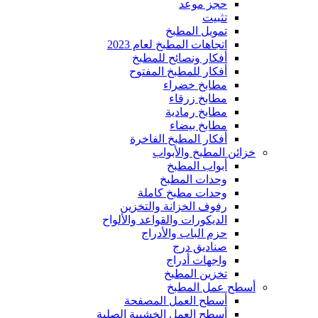
حجز موعد
تثبيت
تمويل المطبخ
اتجاهات المطبخ لعام 2023
أفكار ونصائح للمطبخ
أفكار للمطبخ المفتوح
مطابخ خضراء
مطابخ زرقاء
مطابخ رمادية
مطابخ بيضاء
أفكار المطبخ الفاخرة
خزائن المطبخ والأبواب
أبواب المطبخ
وحدات المطبخ
وحدات مطبخ كاملة
رفوف الخزانة والتخزين
الديكورات والقواعد والألواح
حزم الباب والأدراج
صناديق درج
واجهات أدراج
تخزين المطبخ
أسطح عمل المطبخ
أسطح العمل المصفحة
أسطح العمل الخشبية الصلبة