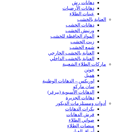
دهانات رش
دهانات الأرضيات
عينات الطلاء
العناية بالخشب
دهانات الخشب
ورنيش الخشب
المواد الحافظة للخشب
زيت الخشب
شمع الخشب
العناية بالخشب الخارجي
العناية بالخشب الداخلي
ماركات الطلاء الشعبية
جوتن
همبل
اوريكس – الدهانات الوطنية
سان ماركو
الدهانات الآسيوية (بيرغر)
دهانات الجزيرة
أدوات ومستلزمات الديكور
بكرات الدهانات
فرش الدهانات
صواني الطلاء
منصات الطلاء
أوراق الغبار