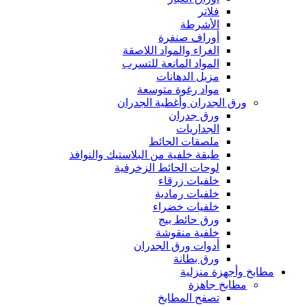
فلاتر
الأشرطة
أوراف صنفرة
الغراء والمواد اللاصقة
المواد المانعة للتسرب
مزيل الدهانات
مواد رغوة متوسعة
ورق الجدران وأغطية الجدران
ورق جدران
الجداريات
ملصقات الحائط
طبقة خلفية من البلاستيك والنوافذ
لوحات الحائط الزخرفية
خلفيات زرقاء
خلفيات رمادية
خلفيات خضراء
ورق حائط بيج
خلفية منقوشة
أدوات ورق الجدران
ورق بطانة
مطابخ وأجهزة منزلية
مطابخ جاهزة
تصفح المطابخ