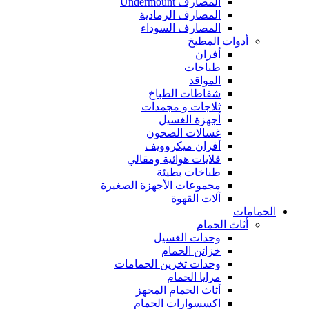
المصارف Undermount
المصارف الرمادية
المصارف السوداء
أدوات المطبخ
أفران
طباخات
المواقد
شفاطات الطباخ
ثلاجات و مجمدات
أجهزة الغسيل
غسالات الصحون
أفران ميكروويف
قلايات هوائية ومقالي
طباخات بطيئة
مجموعات الأجهزة الصغيرة
آلات القهوة
الحمامات
أثاث الحمام
وحدات الغسيل
خزائن الحمام
وحدات تخزين الحمامات
مرايا الحمام
أثاث الحمام المجهز
اكسسوارات الحمام