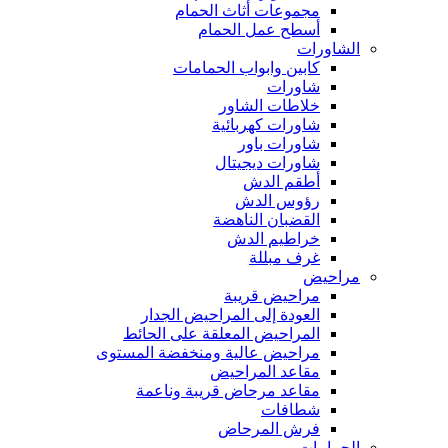
مجموعات أثاث الحمام
أسطح عمل الحمام
الشاورات
كابين وابواب الحمامات
شاورات
خلاطات الشاور
شاورات كهربائية
شاورات باور
شاورات ديجيتال
أطقم الدش
رؤوس الدش
القضبان الناهضة
خراطيم الدش
غرف مبللة
مراحيض
مراحيض قريبة
العودة إلى المراحيض الجدار
المراحيض المعلقة على الحائط
مراحيض عالية ومنخفضة المستوى
مقاعد المراحيض
مقاعد مرحاض قريبة وناعمة
شطافات
فرش المرحاض
الحمامات