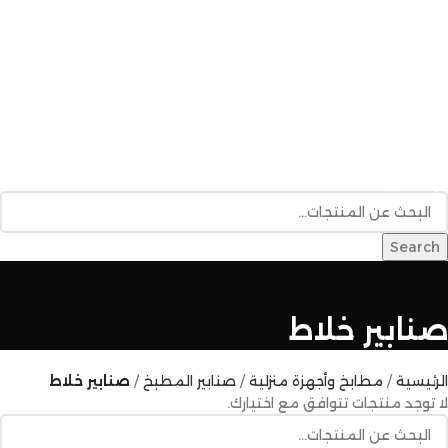
0
ر.ع.
القائمة
تصفح الفئات
الرئيسية
متجر المنتجات
خدمات البناء
المدونة
للإتصال بنا
Search
صنابير خلاط
الرئيسية
مطابخ وأجهزة منزلية
صنابير المطبخ
صنابير خلاط
لا توجد منتجات تتوافق مع اختيارك.