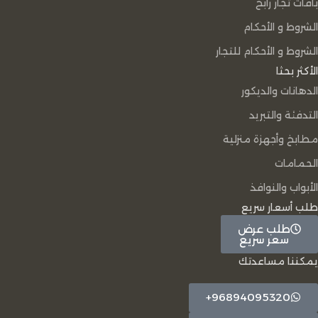
باقات تُجار رابح
الشروط و الأحكام
الشروط و الأحكام للتجار
الأكثر بحثا
الدهانات والديكور
التدفئة والتبريد
مطابخ وأجهزة منزلية
الحمامات
الأبواب والنوافذ
طلب أسعار سريع
طلب عرض
سعر سريع
يمكننا مساعدتك
96894095320+