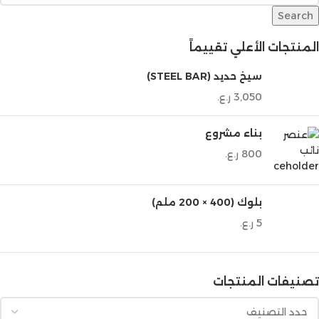
Search
المنتجات الأعلي تقييماً
سيخ حديد (STEEL BAR)
3,050
ر.ع.
بناء مشروع
800
ر.ع.
بلوك (400 × 200 ملم)
5
ر.ع.
تصنيفات المنتجات