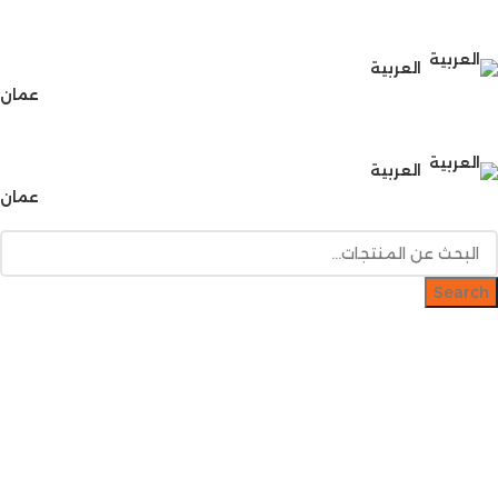
هدايا رابح
منتدى رابح
العروض
العربية
عمان
عن رابح
تتبع الطلب
خدمة العملاء: 0097455006180
العربية
عمان
Search
دخول / إشتراك
رصيدك
0
ر.ع.