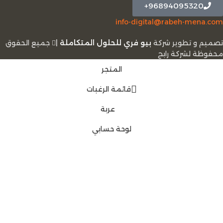
96894095320+
info-digital@rabeh-mena.com
تصميم و تطوير شركة
بيو فري للحلول المتكاملة
|
ﺟﻤﻴﻊ اﻟﺤﻘﻮق
ﻣﺤﻔﻮﻇﺔ لشرﻛﺔ رابح
المتجر
قائمة الرغبات
عربة
لوحة حسابي