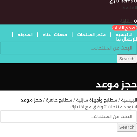
0
items
0
ر.ع.
القائمة
0
مقارنة
تصفح الفئات
الرئيسية
متجر المنتجات
خدمات البناء
المدونة
للإتصال بنا
Search
حجز موعد
الرئيسية
مطابخ وأجهزة منزلية
مطابخ جاهزة
حجز موعد
لا توجد منتجات تتوافق مع اختيارك.
Search