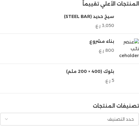
المنتجات الأعلي تقييماً
سيخ حديد (STEEL BAR)
3,050
ر.ع.
بناء مشروع
800
ر.ع.
بلوك (400 × 200 ملم)
5
ر.ع.
تصنيفات المنتجات