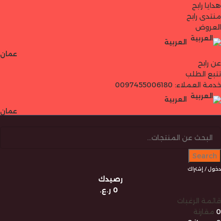
هدايا رابح
منتدى رابح
العروض
العربية
عمان
عن رابح
تتبع الطلب
خدمة العملاء: 0097455006180
العربية
عمان
Search
دخول / إشتراك
رصيدك
0
ر.ع.
قائمة الرغبات
0
مقارنة