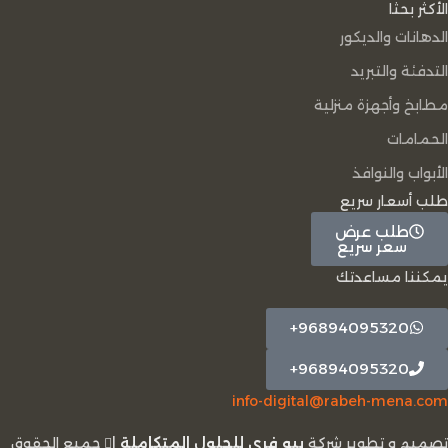
الأكثر بحثا
الدهانات والديكور
التدفئة والتبريد
مطابخ وأجهزة منزلية
الحمامات
الأبواب والنوافذ
طلب أسعار سريع
طلب عرض
سعر سريع
يمكننا مساعدتك
96894095320+
96894095320+
info-digital@rabeh-mena.com
تصميم و تطوير شركة
بيو فري للحلول المتكاملة
|
ﺟﻤﻴﻊ اﻟﺤﻘﻮق