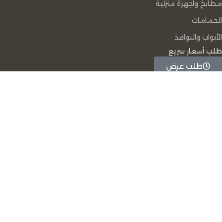
مطابخ وأجهزة منزلية
الحمامات
الأبواب والنوافذ
طلب أسعار سريع
طلب عرض
سعر سريع
يمكننا مساعدتك
96894095320+
96894095320+
info-digital@rabeh-mena.com
تصميم و تطوير شركة
بيو فري للحلول المتكاملة
|
ﺟﻤﻴﻊ اﻟﺤﻘﻮق
ﻣﺤﻔﻮﻇﺔ لشرﻛﺔ رابح
المتجر
قائمة الرغبات