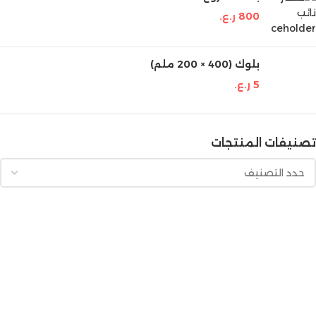
800
ر.ع.
بلوك (400 × 200 ملم)
5
ر.ع.
تصنيفات المنتجات