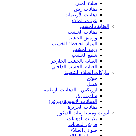
طلاء المبرد
دهانات رش
دهانات الأرضيات
عينات الطلاء
العناية بالخشب
دهانات الخشب
ورنيش الخشب
المواد الحافظة للخشب
زيت الخشب
شمع الخشب
العناية بالخشب الخارجي
العناية بالخشب الداخلي
ماركات الطلاء الشعبية
جوتن
همبل
اوريكس – الدهانات الوطنية
سان ماركو
الدهانات الآسيوية (بيرغر)
دهانات الجزيرة
أدوات ومستلزمات الديكور
بكرات الدهانات
فرش الدهانات
صواني الطلاء
منصات الطلاء