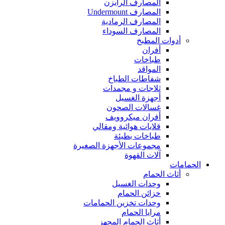
المصارف الرايزن
المصارف Undermount
المصارف الرمادية
المصارف السوداء
أدوات المطبخ
أفران
طباخات
المواقد
شفاطات الطباخ
ثلاجات و مجمدات
أجهزة الغسيل
غسالات الصحون
أفران ميكروويف
قلايات هوائية ومقالي
طباخات بطيئة
مجموعات الأجهزة الصغيرة
آلات القهوة
الحمامات
أثاث الحمام
وحدات الغسيل
خزائن الحمام
وحدات تخزين الحمامات
مرايا الحمام
أثاث الحمام المجهز