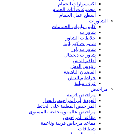
اكسسوارات الحمام
مجموعات أثاث الحمام
أسطح عمل الحمام
الشاورات
كابين وابواب الحمامات
شاورات
خلاطات الشاور
شاورات كهربائية
شاورات باور
شاورات ديجيتال
أطقم الدش
رؤوس الدش
القضبان الناهضة
خراطيم الدش
غرف مبللة
مراحيض
مراحيض قريبة
العودة إلى المراحيض الجدار
المراحيض المعلقة على الحائط
مراحيض عالية ومنخفضة المستوى
مقاعد المراحيض
مقاعد مرحاض قريبة وناعمة
شطافات