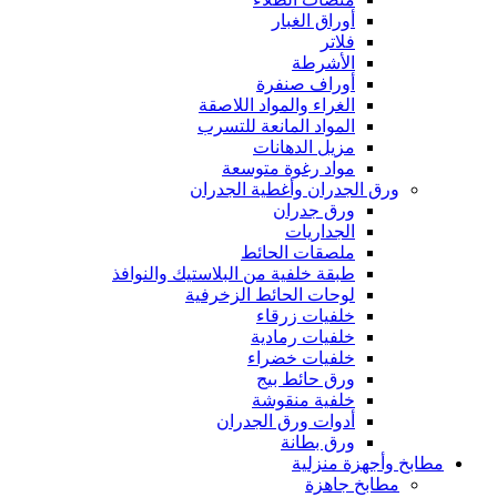
أوراق الغبار
فلاتر
الأشرطة
أوراف صنفرة
الغراء والمواد اللاصقة
المواد المانعة للتسرب
مزيل الدهانات
مواد رغوة متوسعة
ورق الجدران وأغطية الجدران
ورق جدران
الجداريات
ملصقات الحائط
طبقة خلفية من البلاستيك والنوافذ
لوحات الحائط الزخرفية
خلفيات زرقاء
خلفيات رمادية
خلفيات خضراء
ورق حائط بيج
خلفية منقوشة
أدوات ورق الجدران
ورق بطانة
مطابخ وأجهزة منزلية
مطابخ جاهزة