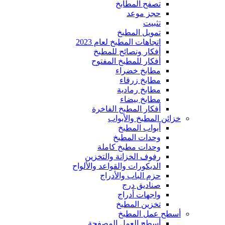
تصفح المطابخ
حجز موعد
تثبيت
تمويل المطبخ
اتجاهات المطبخ لعام 2023
أفكار ونصائح للمطبخ
أفكار للمطبخ المفتوح
مطابخ خضراء
مطابخ زرقاء
مطابخ رمادية
مطابخ بيضاء
أفكار المطبخ الفاخرة
خزائن المطبخ والأبواب
أبواب المطبخ
وحدات المطبخ
وحدات مطبخ كاملة
رفوف الخزانة والتخزين
الديكورات والقواعد والألواح
حزم الباب والأدراج
صناديق درج
واجهات أدراج
تخزين المطبخ
أسطح عمل المطبخ
أسطح العمل المصفحة