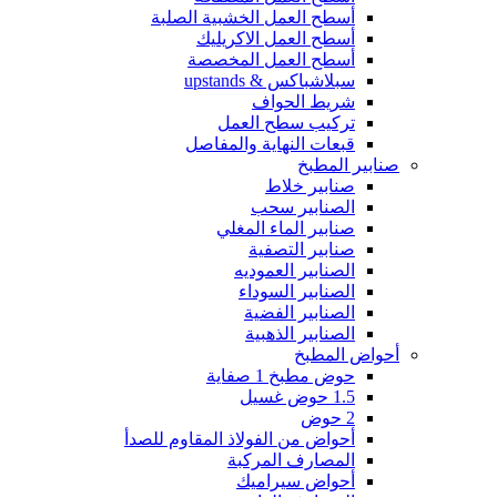
أسطح العمل الخشبية الصلبة
أسطح العمل الاكريليك
أسطح العمل المخصصة
سبلاشباكس & upstands
شريط الحواف
تركيب سطح العمل
قبعات النهاية والمفاصل
صنابير المطبخ
صنابير خلاط
الصنابير سحب
صنابير الماء المغلي
صنابير التصفية
الصنابير العموديه
الصنابير السوداء
الصنابير الفضية
الصنابير الذهبية
أحواض المطبخ
حوض مطبخ 1 صفاية
1.5 حوض غسيل
2 حوض
أحواض من الفولاذ المقاوم للصدأ
المصارف المركبة
أحواض سيراميك