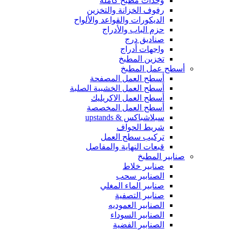
وحدات مطبخ كاملة
رفوف الخزانة والتخزين
الديكورات والقواعد والألواح
حزم الباب والأدراج
صناديق درج
واجهات أدراج
تخزين المطبخ
أسطح عمل المطبخ
أسطح العمل المصفحة
أسطح العمل الخشبية الصلبة
أسطح العمل الاكريليك
أسطح العمل المخصصة
سبلاشباكس & upstands
شريط الحواف
تركيب سطح العمل
قبعات النهاية والمفاصل
صنابير المطبخ
صنابير خلاط
الصنابير سحب
صنابير الماء المغلي
صنابير التصفية
الصنابير العموديه
الصنابير السوداء
الصنابير الفضية