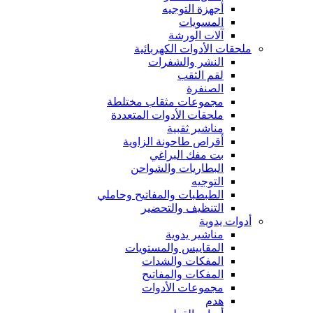
أجهزة التوجيه
المسويات
آلات الورشة
ملحقات الأدوات الكهربائية
النشر والشفرات
لقم الثقب
الصنفرة
مجموعات مثقاب مختلطة
ملحقات الأدوات المتعددة
مناشير ثقبية
أقراص طاحونة الزاوية
بت مفك البراغي
البطاريات والشواحن
التوجيه
الطبطبات والمفاتيح وحاملي
التنظيف والتحضير
أدوات يدوية
مناشير يدوية
المقاييس والمستويات
المفكات والشدات
المفكات والمفاتيح
مجموعات الأدوات
هدم