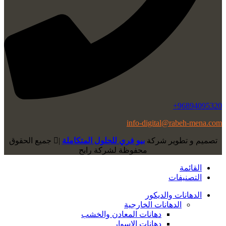
96894095320+
info-digital@rabeh-mena.com
تصميم و تطوير شركة
بيو فري للحلول المتكاملة
|
ﺟﻤﻴﻊ اﻟﺤﻘﻮق
ﻣﺤﻔﻮﻇﺔ لشرﻛﺔ رابح
القائمة
التصنيفات
الدهانات والديكور
الدهانات الخارجية
دهانات المعادن والخشب
دهانات الاسوار