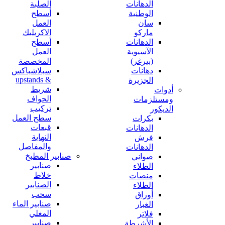
الدهانات
الصلبة
الوطنية
أسطح
سان
العمل
ماركو
الاكريليك
الدهانات
أسطح
الآسيوية
العمل
(بيرغر)
المخصصة
دهانات
سبلاشباكس
& upstands
الجزيرة
شريط
أدوات
الحواف
ومستلزمات
تركيب
الديكور
سطح العمل
بكرات
قبعات
الدهانات
النهاية
فرش
والمفاصل
الدهانات
صنابير المطبخ
صواني
صنابير
الطلاء
خلاط
منصات
الصنابير
الطلاء
سحب
أوراق
صنابير الماء
الغبار
المغلي
فلاتر
صنابير
الأشرطة