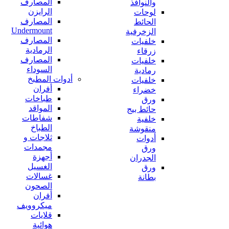
المصارف
والنوافذ
الرايزن
لوحات
المصارف
الحائط
Undermount
الزخرفية
المصارف
خلفيات
الرمادية
زرقاء
المصارف
خلفيات
السوداء
رمادية
أدوات المطبخ
خلفيات
أفران
خضراء
طباخات
ورق
المواقد
حائط بيج
شفاطات
خلفية
الطباخ
منقوشة
ثلاجات و
أدوات
مجمدات
ورق
أجهزة
الجدران
الغسيل
ورق
غسالات
بطانة
الصحون
أفران
ميكروويف
قلايات
هوائية