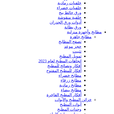
خلفيات رمادية
خلفيات خضراء
ورق حائط بيج
خلفية منقوشة
أدوات ورق الجدران
ورق بطانة
مطابخ وأجهزة منزلية
مطابخ جاهزة
تصفح المطابخ
حجز موعد
تثبيت
تمويل المطبخ
اتجاهات المطبخ لعام 2023
أفكار ونصائح للمطبخ
أفكار للمطبخ المفتوح
مطابخ خضراء
مطابخ زرقاء
مطابخ رمادية
مطابخ بيضاء
أفكار المطبخ الفاخرة
خزائن المطبخ والأبواب
أبواب المطبخ
وحدات المطبخ