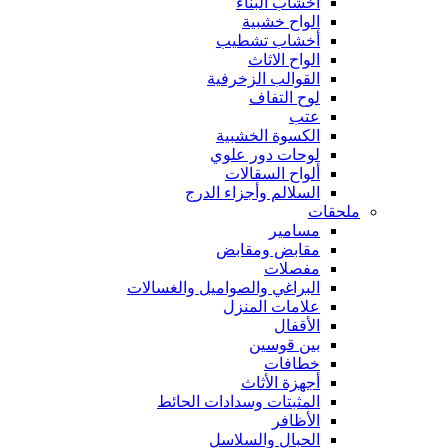
أخشاب البناء
الواح خشبية
أخشاب تشطيب
الواح الاثاث
القوالب الزخرفية
لوح التفاف
عتب
الكسوة الخشبية
لوحات دور علوي
ألواح السقالات
السلالم وأجزاء الدرج
ملحقات
مسامير
مقابض ومقابض
مفصلات
البراغي والصواميل والغسالات
علامات المنزل
الأقفال
بين قوسين
خطافات
أجهزة الأثاث
المثبتات وسدادات الحائط
الأظافر
الحبال والسلاسل