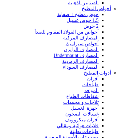
الصنابير الذهبية
أحواض المطبخ
حوض مطبخ 1 صفاية
1.5 حوض غسيل
2 حوض
أحواض من الفولاذ المقاوم للصدأ
المصارف المركبة
أحواض سيراميك
المصارف الرايزن
المصارف Undermount
المصارف الرمادية
المصارف السوداء
أدوات المطبخ
أفران
طباخات
المواقد
شفاطات الطباخ
ثلاجات و مجمدات
أجهزة الغسيل
غسالات الصحون
أفران ميكروويف
قلايات هوائية ومقالي
طباخات بطيئة
مجموعات الأجهزة الصغيرة