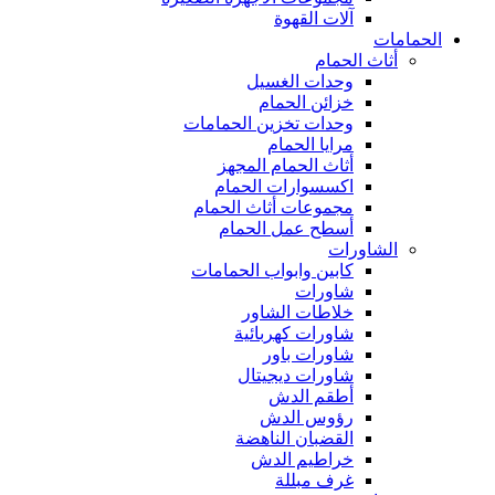
آلات القهوة
الحمامات
أثاث الحمام
وحدات الغسيل
خزائن الحمام
وحدات تخزين الحمامات
مرايا الحمام
أثاث الحمام المجهز
اكسسوارات الحمام
مجموعات أثاث الحمام
أسطح عمل الحمام
الشاورات
كابين وابواب الحمامات
شاورات
خلاطات الشاور
شاورات كهربائية
شاورات باور
شاورات ديجيتال
أطقم الدش
رؤوس الدش
القضبان الناهضة
خراطيم الدش
غرف مبللة