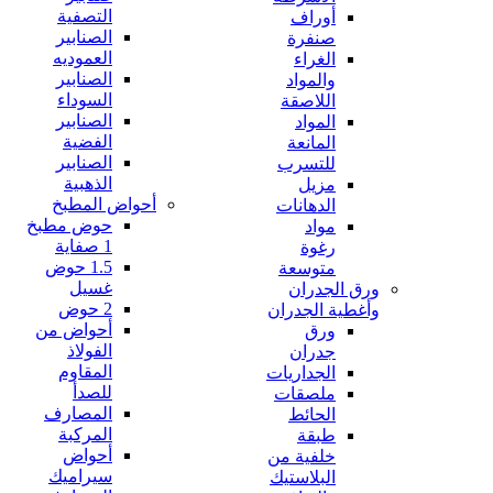
التصفية
أوراف
الصنابير
صنفرة
العموديه
الغراء
الصنابير
والمواد
السوداء
اللاصقة
الصنابير
المواد
الفضية
المانعة
الصنابير
للتسرب
الذهبية
مزيل
أحواض المطبخ
الدهانات
حوض مطبخ
مواد
1 صفاية
رغوة
1.5 حوض
متوسعة
غسيل
ورق الجدران
2 حوض
وأغطية الجدران
أحواض من
ورق
الفولاذ
جدران
المقاوم
الجداريات
للصدأ
ملصقات
المصارف
الحائط
المركبة
طبقة
أحواض
خلفية من
سيراميك
البلاستيك