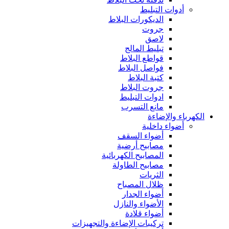
أدوات التبليط
الديكورات البلاط
جروت
لاصق
تبليط المالج
قواطع البلاط
فواصل البلاط
كتبة البلاط
جروت البلاط
ادوات التبليط
مانع التسرب
الكهرباء والإضاءة
أضواء داخلية
أضواء السقف
مصابيح أرضية
المصابيح الكهربائية
مصابيح الطاولة
الثريات
ظلال المصباح
أضواء الجدار
الأضواء والنازل
أضواء قلادة
تركيبات الإضاءة والتجهيزات