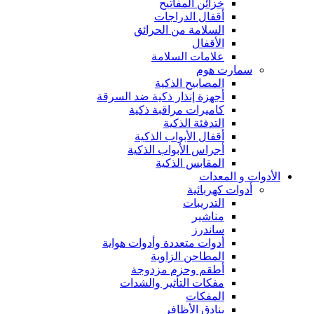
خزائن المفاتيح
أقفال الدراجات
السلامة من الحرائق
الأقفال
علامات السلامة
سمارت هوم
المصابيح الذكية
أجهزة إنذار ذكية ضد السرقة
كاميرات مراقبة ذكية
التدفئة الذكية
أقفال الأبواب الذكية
أجراس الأبواب الذكية
المقابس الذكية
الأدوات و المعدات
أدوات كهربائية
التدريبات
مناشير
ساندرز
أدوات متعددة وأدوات هواية
المطاحن الزاوية
أطقم وحزم مزدوجة
مفكات التأثير والشدات
المفكات
بنادق الأظافر