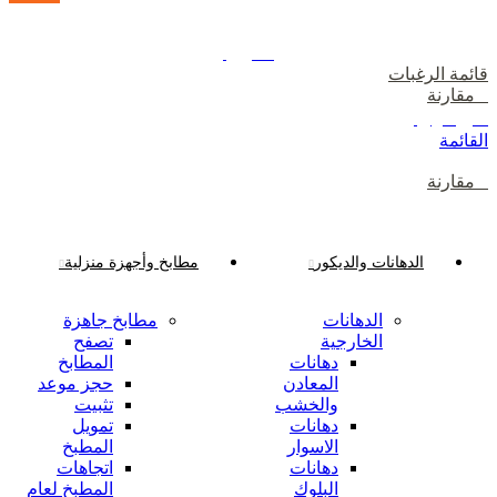
دخول / إشتراك
رصيدك
0
ر.ع.
قائمة الرغبات
0
مقارنة
0
ر.ع.
القائمة
0
مقارنة
تصفح الفئات
الدهانات والديكور
مطابخ وأجهزة منزلية
الدهانات
مطابخ جاهزة
الخارجية
تصفح
دهانات
المطابخ
المعادن
حجز موعد
والخشب
تثبيت
دهانات
تمويل
الاسوار
المطبخ
دهانات
اتجاهات
البلوك
المطبخ لعام