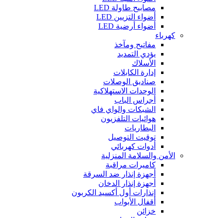
مصابيح طاولة LED
أضواء التزيين LED
أضواء أرضية LED
كهرباء
مفاتيح ومآخذ
يؤدي التمديد
الأسلاك
إدارة الكابلات
صناديق الوصلات
الوحدات الاستهلاكية
أجراس الباب
الشبكات والواي فاي
هوائيات التلفزيون
البطاريات
توقيت التوصيل
أدوات كهربائي
الأمن والسلامة المنزلية
كاميرات مراقبة
أجهزة إنذار ضد السرقة
أجهزة إنذار الدخان
إنذارات أول أكسيد الكربون
أقفال الأبواب
خزائن