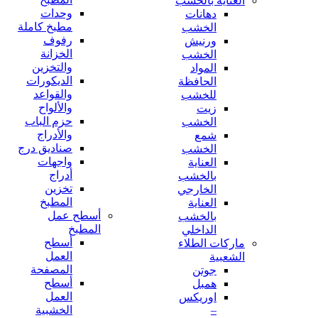
العناية بالخشب
وحدات
دهانات
مطبخ كاملة
الخشب
رفوف
ورنيش
الخزانة
الخشب
والتخزين
المواد
الديكورات
الحافظة
والقواعد
للخشب
والألواح
زيت
حزم الباب
الخشب
والأدراج
شمع
صناديق درج
الخشب
واجهات
العناية
أدراج
بالخشب
تخزين
الخارجي
المطبخ
العناية
أسطح عمل
بالخشب
المطبخ
الداخلي
أسطح
ماركات الطلاء
العمل
الشعبية
المصفحة
جوتن
أسطح
همبل
العمل
اوريكس
–
الخشبية