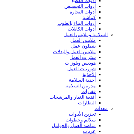
أدوات القطع
أدوات التجصيص
أدوات النجارة
كماشة
أدوات البناء بالطوب
أدوات الكابلات
السلامة وملابس العمل
ملابس العمل
بنطلون عمل
ملابس العمل والبدلات
سترات العمل
هوديس وبلوزات
شورتات العمل
الأحذية
أحذية السلامة
مدربين السلامة
قفازات
أقنعة الغبار والمرشحات
النظارات
معدات
تخزين الأدوات
سلالم وخطوات
مناضد العمل والحوامل
عربات