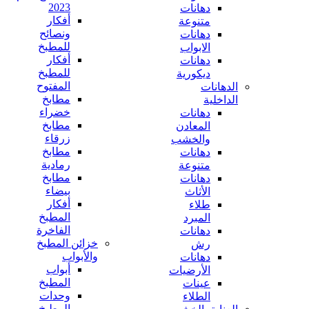
2023
دهانات
أفكار
متنوعة
ونصائح
دهانات
للمطبخ
الابواب
أفكار
دهانات
للمطبخ
ديكورية
المفتوح
الدهانات
مطابخ
الداخلية
خضراء
دهانات
مطابخ
المعادن
زرقاء
والخشب
مطابخ
دهانات
رمادية
متنوعة
مطابخ
دهانات
بيضاء
الأثاث
أفكار
طلاء
المطبخ
المبرد
الفاخرة
دهانات
خزائن المطبخ
رش
والأبواب
دهانات
أبواب
الأرضيات
المطبخ
عينات
وحدات
الطلاء
المطبخ