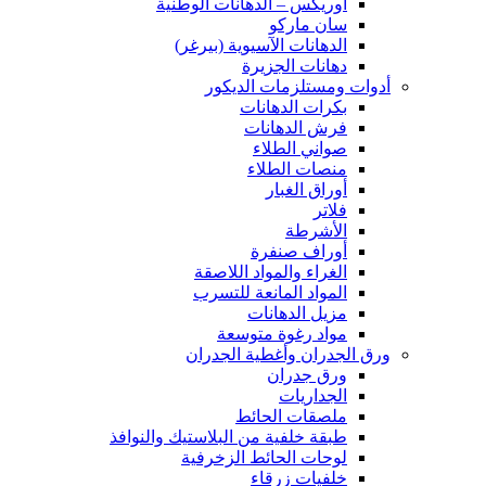
اوريكس – الدهانات الوطنية
سان ماركو
الدهانات الآسيوية (بيرغر)
دهانات الجزيرة
أدوات ومستلزمات الديكور
بكرات الدهانات
فرش الدهانات
صواني الطلاء
منصات الطلاء
أوراق الغبار
فلاتر
الأشرطة
أوراف صنفرة
الغراء والمواد اللاصقة
المواد المانعة للتسرب
مزيل الدهانات
مواد رغوة متوسعة
ورق الجدران وأغطية الجدران
ورق جدران
الجداريات
ملصقات الحائط
طبقة خلفية من البلاستيك والنوافذ
لوحات الحائط الزخرفية
خلفيات زرقاء