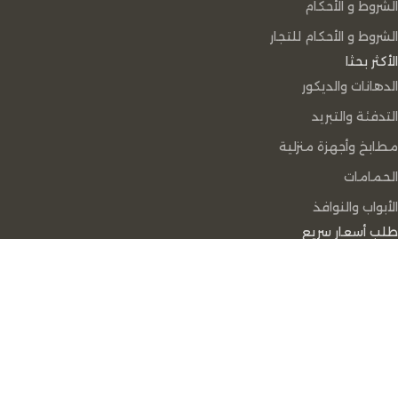
الشروط و الأحكام
الشروط و الأحكام للتجار
الأكثر بحثا
الدهانات والديكور
التدفئة والتبريد
مطابخ وأجهزة منزلية
الحمامات
الأبواب والنوافذ
طلب أسعار سريع
طلب عرض
سعر سريع
يمكننا مساعدتك
96894095320+
96894095320+
info-digital@rabeh-mena.com