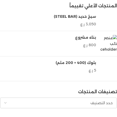
المنتجات الأعلي تقييماً
سيخ حديد (STEEL BAR)
3,050
ر.ع.
بناء مشروع
800
ر.ع.
بلوك (400 × 200 ملم)
5
ر.ع.
تصنيفات المنتجات