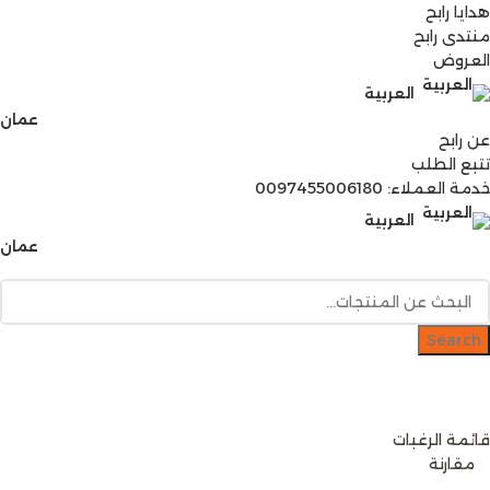
هدايا رابح
منتدى رابح
العروض
العربية
عمان
عن رابح
تتبع الطلب
خدمة العملاء: 0097455006180
العربية
عمان
Search
دخول / إشتراك
رصيدك
0
ر.ع.
قائمة الرغبات
0
مقارنة
0
items
0
ر.ع.