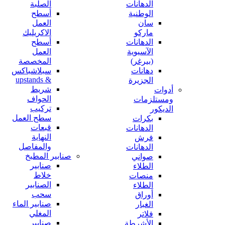
الدهانات
الصلبة
الوطنية
أسطح
سان
العمل
ماركو
الاكريليك
الدهانات
أسطح
الآسيوية
العمل
(بيرغر)
المخصصة
دهانات
سبلاشباكس
& upstands
الجزيرة
شريط
أدوات
الحواف
ومستلزمات
تركيب
الديكور
سطح العمل
بكرات
قبعات
الدهانات
النهاية
فرش
والمفاصل
الدهانات
صنابير المطبخ
صواني
صنابير
الطلاء
خلاط
منصات
الصنابير
الطلاء
سحب
أوراق
صنابير الماء
الغبار
المغلي
فلاتر
صنابير
الأشرطة