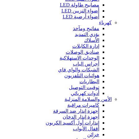
مصابيح طاولة LED
أضواء التزيين LED
أضواء أرضية LED
كهرباء
مفاتيح ومآخذ
يؤدي التمديد
الأسلاك
إدارة الكابلات
صناديق الوصلات
الوحدات الاستهلاكية
أجراس الباب
الشبكات والواي فاي
هوائيات التلفزيون
البطاريات
توقيت التوصيل
أدوات كهربائي
الأمن والسلامة المنزلية
كاميرات مراقبة
أجهزة إنذار ضد السرقة
أجهزة إنذار الدخان
إنذارات أول أكسيد الكربون
أقفال الأبواب
خزائن