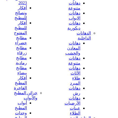
2023
دهانات
أفكار
متنوعة
ونصائح
دهانات
للمطبخ
الابواب
أفكار
دهانات
للمطبخ
ديكورية
المفتوح
الدهانات
مطابخ
الداخلية
خضراء
دهانات
مطابخ
المعادن
زرقاء
والخشب
مطابخ
دهانات
رمادية
متنوعة
مطابخ
دهانات
بيضاء
الأثاث
أفكار
طلاء
المطبخ
المبرد
الفاخرة
دهانات
خزائن المطبخ
رش
والأبواب
دهانات
أبواب
الأرضيات
المطبخ
عينات
وحدات
الطلاء
المطبخ