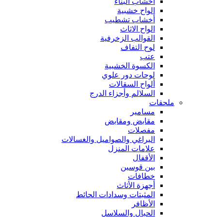
أخشاب البناء
الواح خشبية
أخشاب تشطيب
الواح الاثاث
القوالب الزخرفية
لوح التفاف
عتب
الكسوة الخشبية
لوحات دور علوي
ألواح السقالات
السلالم وأجزاء الدرج
ملحقات
مسامير
مقابض ومقابض
مفصلات
البراغي والصواميل والغسالات
علامات المنزل
الأقفال
بين قوسين
خطافات
أجهزة الأثاث
المثبتات وسدادات الحائط
الأظافر
الحبال والسلاسل