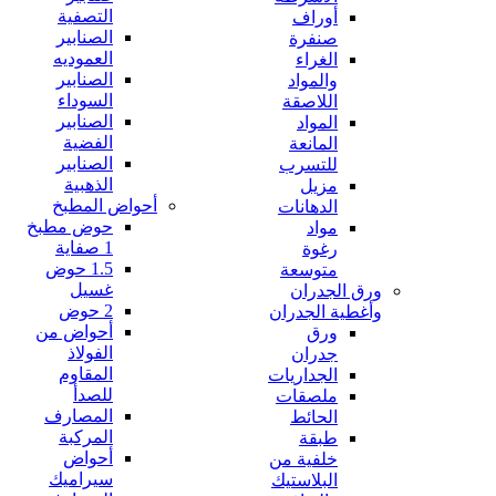
التصفية
أوراف
الصنابير
صنفرة
العموديه
الغراء
الصنابير
والمواد
السوداء
اللاصقة
الصنابير
المواد
الفضية
المانعة
الصنابير
للتسرب
الذهبية
مزيل
أحواض المطبخ
الدهانات
حوض مطبخ
مواد
1 صفاية
رغوة
1.5 حوض
متوسعة
غسيل
ورق الجدران
2 حوض
وأغطية الجدران
أحواض من
ورق
الفولاذ
جدران
المقاوم
الجداريات
للصدأ
ملصقات
المصارف
الحائط
المركبة
طبقة
أحواض
خلفية من
سيراميك
البلاستيك