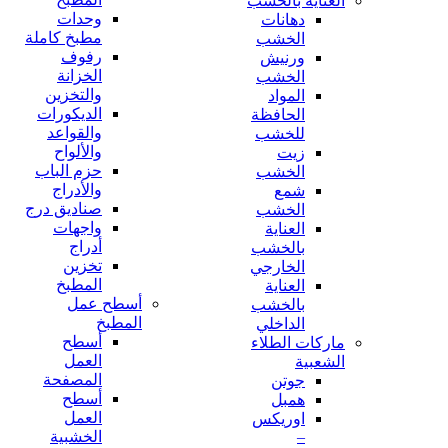
العناية بالخشب
وحدات
دهانات
مطبخ كاملة
الخشب
رفوف
ورنيش
الخزانة
الخشب
والتخزين
المواد
الديكورات
الحافظة
والقواعد
للخشب
والألواح
زيت
حزم الباب
الخشب
والأدراج
شمع
صناديق درج
الخشب
واجهات
العناية
أدراج
بالخشب
تخزين
الخارجي
المطبخ
العناية
أسطح عمل
بالخشب
المطبخ
الداخلي
أسطح
ماركات الطلاء
العمل
الشعبية
المصفحة
جوتن
أسطح
همبل
العمل
اوريكس
–
الخشبية