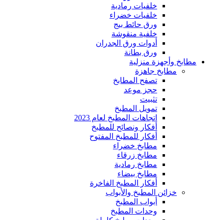
خلفيات رمادية
خلفيات خضراء
ورق حائط بيج
خلفية منقوشة
أدوات ورق الجدران
ورق بطانة
مطابخ وأجهزة منزلية
مطابخ جاهزة
تصفح المطابخ
حجز موعد
تثبيت
تمويل المطبخ
اتجاهات المطبخ لعام 2023
أفكار ونصائح للمطبخ
أفكار للمطبخ المفتوح
مطابخ خضراء
مطابخ زرقاء
مطابخ رمادية
مطابخ بيضاء
أفكار المطبخ الفاخرة
خزائن المطبخ والأبواب
أبواب المطبخ
وحدات المطبخ