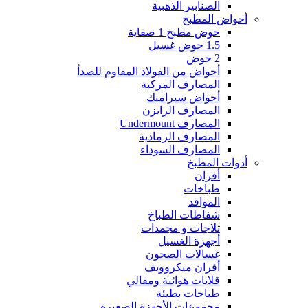
الصنابير الذهبية
أحواض المطبخ
حوض مطبخ 1 صفاية
1.5 حوض غسيل
2 حوض
أحواض من الفولاذ المقاوم للصدأ
المصارف المركبة
أحواض سيراميك
المصارف الرايزن
المصارف Undermount
المصارف الرمادية
المصارف السوداء
أدوات المطبخ
أفران
طباخات
المواقد
شفاطات الطباخ
ثلاجات و مجمدات
أجهزة الغسيل
غسالات الصحون
أفران ميكروويف
قلايات هوائية ومقالي
طباخات بطيئة
مجموعات الأجهزة الصغيرة