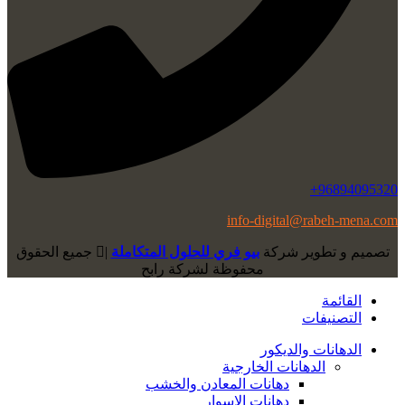
96894095320+
info-digital@rabeh-mena.com
تصميم و تطوير شركة
بيو فري للحلول المتكاملة
|
ﺟﻤﻴﻊ اﻟﺤﻘﻮق
ﻣﺤﻔﻮﻇﺔ لشرﻛﺔ رابح
القائمة
التصنيفات
الدهانات والديكور
الدهانات الخارجية
دهانات المعادن والخشب
دهانات الاسوار