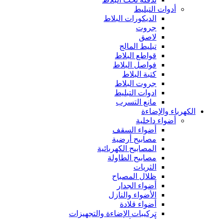
أدوات التبليط
الديكورات البلاط
جروت
لاصق
تبليط المالج
قواطع البلاط
فواصل البلاط
كتبة البلاط
جروت البلاط
ادوات التبليط
مانع التسرب
الكهرباء والإضاءة
أضواء داخلية
أضواء السقف
مصابيح أرضية
المصابيح الكهربائية
مصابيح الطاولة
الثريات
ظلال المصباح
أضواء الجدار
الأضواء والنازل
أضواء قلادة
تركيبات الإضاءة والتجهيزات