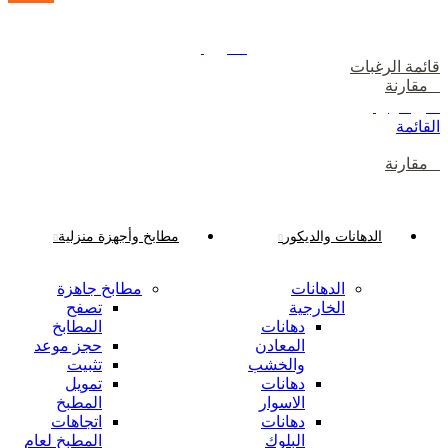
دخول / إشتراك
رصيدك
0
ر.ع.
قائمة الرغبات
0
مقارنة
0
ر.ع.
القائمة
0
مقارنة
تصفح الفئات
الدهانات والديكور
مطابخ وأجهزة منزلية
الدهانات
مطابخ جاهزة
الخارجية
تصفح
دهانات
المطابخ
المعادن
حجز موعد
والخشب
تثبيت
دهانات
تمويل
الاسوار
المطبخ
دهانات
اتجاهات
البلوك
المطبخ لعام