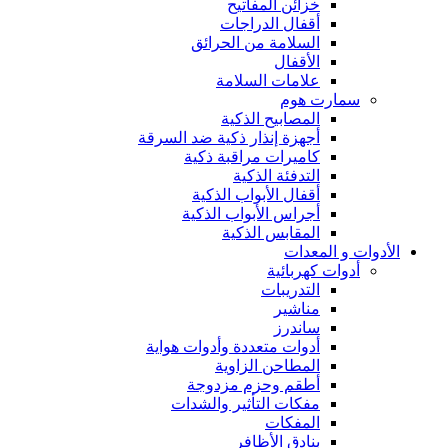
خزائن المفاتيح
أقفال الدراجات
السلامة من الحرائق
الأقفال
علامات السلامة
سمارت هوم
المصابيح الذكية
أجهزة إنذار ذكية ضد السرقة
كاميرات مراقبة ذكية
التدفئة الذكية
أقفال الأبواب الذكية
أجراس الأبواب الذكية
المقابس الذكية
الأدوات و المعدات
أدوات كهربائية
التدريبات
مناشير
ساندرز
أدوات متعددة وأدوات هواية
المطاحن الزاوية
أطقم وحزم مزدوجة
مفكات التأثير والشدات
المفكات
بنادق الأظافر