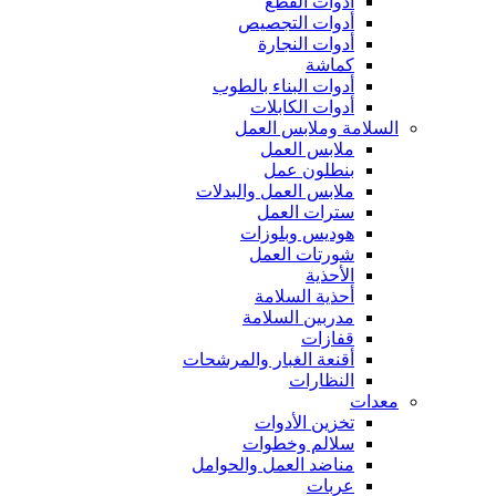
أدوات القطع
أدوات التجصيص
أدوات النجارة
كماشة
أدوات البناء بالطوب
أدوات الكابلات
السلامة وملابس العمل
ملابس العمل
بنطلون عمل
ملابس العمل والبدلات
سترات العمل
هوديس وبلوزات
شورتات العمل
الأحذية
أحذية السلامة
مدربين السلامة
قفازات
أقنعة الغبار والمرشحات
النظارات
معدات
تخزين الأدوات
سلالم وخطوات
مناضد العمل والحوامل
عربات