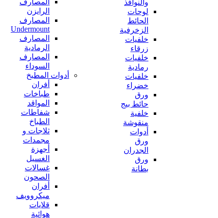
المصارف
والنوافذ
الرايزن
لوحات
المصارف
الحائط
Undermount
الزخرفية
المصارف
خلفيات
الرمادية
زرقاء
المصارف
خلفيات
السوداء
رمادية
أدوات المطبخ
خلفيات
أفران
خضراء
طباخات
ورق
المواقد
حائط بيج
شفاطات
خلفية
الطباخ
منقوشة
ثلاجات و
أدوات
مجمدات
ورق
أجهزة
الجدران
الغسيل
ورق
غسالات
بطانة
الصحون
أفران
ميكروويف
قلايات
هوائية