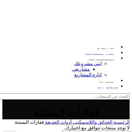
الرئيسية
متجر المنتجات
خدمات البناء
ابني مشروعك
مشاريعي
إدارة المشاريع
المدونة
للإتصال بنا
قفازات البستنة
الرئيسية
الحدائق واللاندسكيب
أدوات الحديقة
قفازات البستنة
لا توجد منتجات تتوافق مع اختيارك.