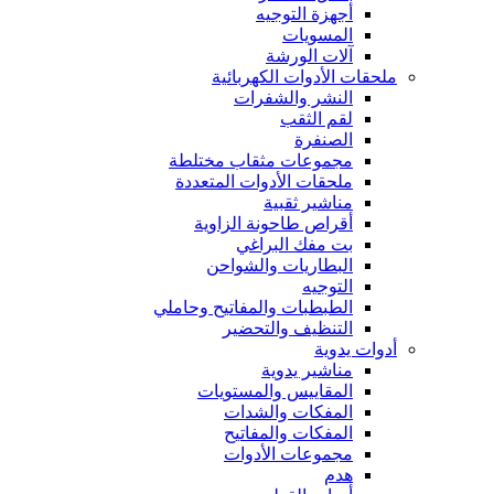
أجهزة التوجيه
المسويات
آلات الورشة
ملحقات الأدوات الكهربائية
النشر والشفرات
لقم الثقب
الصنفرة
مجموعات مثقاب مختلطة
ملحقات الأدوات المتعددة
مناشير ثقبية
أقراص طاحونة الزاوية
بت مفك البراغي
البطاريات والشواحن
التوجيه
الطبطبات والمفاتيح وحاملي
التنظيف والتحضير
أدوات يدوية
مناشير يدوية
المقاييس والمستويات
المفكات والشدات
المفكات والمفاتيح
مجموعات الأدوات
هدم