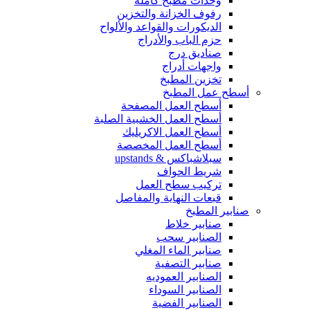
وحدات مطبخ كاملة
رفوف الخزانة والتخزين
الديكورات والقواعد والألواح
حزم الباب والأدراج
صناديق درج
واجهات أدراج
تخزين المطبخ
أسطح عمل المطبخ
أسطح العمل المصفحة
أسطح العمل الخشبية الصلبة
أسطح العمل الاكريليك
أسطح العمل المخصصة
سبلاشباكس & upstands
شريط الحواف
تركيب سطح العمل
قبعات النهاية والمفاصل
صنابير المطبخ
صنابير خلاط
الصنابير سحب
صنابير الماء المغلي
صنابير التصفية
الصنابير العموديه
الصنابير السوداء
الصنابير الفضية