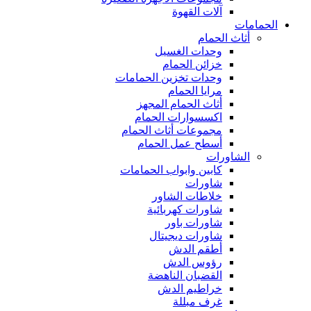
آلات القهوة
الحمامات
أثاث الحمام
وحدات الغسيل
خزائن الحمام
وحدات تخزين الحمامات
مرايا الحمام
أثاث الحمام المجهز
اكسسوارات الحمام
مجموعات أثاث الحمام
أسطح عمل الحمام
الشاورات
كابين وابواب الحمامات
شاورات
خلاطات الشاور
شاورات كهربائية
شاورات باور
شاورات ديجيتال
أطقم الدش
رؤوس الدش
القضبان الناهضة
خراطيم الدش
غرف مبللة