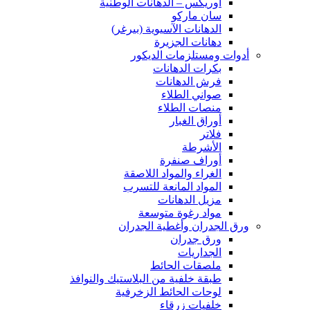
اوريكس – الدهانات الوطنية
سان ماركو
الدهانات الآسيوية (بيرغر)
دهانات الجزيرة
أدوات ومستلزمات الديكور
بكرات الدهانات
فرش الدهانات
صواني الطلاء
منصات الطلاء
أوراق الغبار
فلاتر
الأشرطة
أوراف صنفرة
الغراء والمواد اللاصقة
المواد المانعة للتسرب
مزيل الدهانات
مواد رغوة متوسعة
ورق الجدران وأغطية الجدران
ورق جدران
الجداريات
ملصقات الحائط
طبقة خلفية من البلاستيك والنوافذ
لوحات الحائط الزخرفية
خلفيات زرقاء