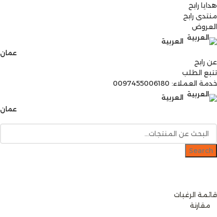
هدايا رابح
منتدى رابح
العروض
العربية
عمان
عن رابح
تتبع الطلب
خدمة العملاء: 0097455006180
العربية
عمان
Search
دخول / إشتراك
رصيدك
0
ر.ع.
قائمة الرغبات
0
مقارنة
0
items
0
ر.ع.