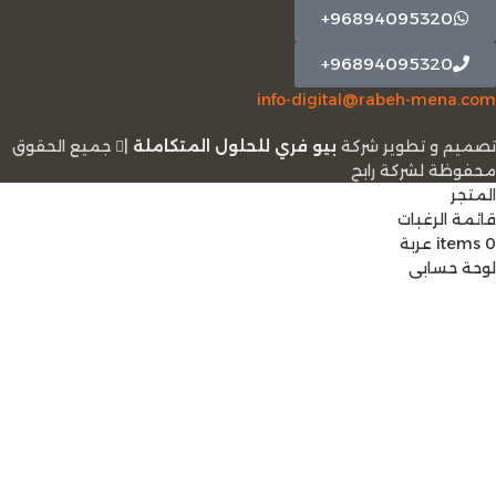
96894095320+
96894095320+
info-digital@rabeh-mena.com
تصميم و تطوير شركة
بيو فري للحلول المتكاملة
|
ﺟﻤﻴﻊ اﻟﺤﻘﻮق
ﻣﺤﻔﻮﻇﺔ لشرﻛﺔ رابح
المتجر
قائمة الرغبات
0
items
عربة
لوحة حسابي