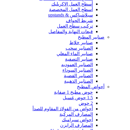
أسطح العمل الاكريليك
أسطح العمل المخصصة
سبلاشباكس & upstands
شريط الحواف
تركيب سطح العمل
قبعات النهاية والمفاصل
صنابير المطبخ
صنابير خلاط
الصنابير سحب
صنابير الماء المغلي
صنابير التصفية
الصنابير العموديه
الصنابير السوداء
الصنابير الفضية
الصنابير الذهبية
أحواض المطبخ
حوض مطبخ 1 صفاية
1.5 حوض غسيل
2 حوض
أحواض من الفولاذ المقاوم للصدأ
المصارف المركبة
أحواض سيراميك
المصارف الرايزن