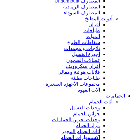
المصارف Undermount
المصارف الرمادية
المصارف السوداء
أدوات المطبخ
أفران
طباخات
المواقد
شفاطات الطباخ
ثلاجات و مجمدات
أجهزة الغسيل
غسالات الصحون
أفران ميكروويف
قلايات هوائية ومقالي
طباخات بطيئة
مجموعات الأجهزة الصغيرة
آلات القهوة
الحمامات
أثاث الحمام
وحدات الغسيل
خزائن الحمام
وحدات تخزين الحمامات
مرايا الحمام
أثاث الحمام المجهز
اكسسوارات الحمام