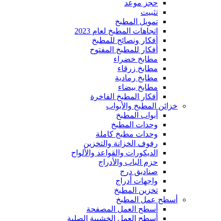
حجز موعد
تثبيت
تمويل المطبخ
اتجاهات المطبخ لعام 2023
أفكار ونصائح للمطبخ
أفكار للمطبخ المفتوح
مطابخ خضراء
مطابخ زرقاء
مطابخ رمادية
مطابخ بيضاء
أفكار المطبخ الفاخرة
خزائن المطبخ والأبواب
أبواب المطبخ
وحدات المطبخ
وحدات مطبخ كاملة
رفوف الخزانة والتخزين
الديكورات والقواعد والألواح
حزم الباب والأدراج
صناديق درج
واجهات أدراج
تخزين المطبخ
أسطح عمل المطبخ
أسطح العمل المصفحة
أسطح العمل الخشبية الصلبة