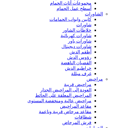
مجموعات أثاث الحمام
أسطح عمل الحمام
الشاورات
كابين وابواب الحمامات
شاورات
خلاطات الشاور
شاورات كهربائية
شاورات باور
شاورات ديجيتال
أطقم الدش
رؤوس الدش
القضبان الناهضة
خراطيم الدش
غرف مبللة
مراحيض
مراحيض قريبة
العودة إلى المراحيض الجدار
المراحيض المعلقة على الحائط
مراحيض عالية ومنخفضة المستوى
مقاعد المراحيض
مقاعد مرحاض قريبة وناعمة
شطافات
فرش المرحاض
الحمامات