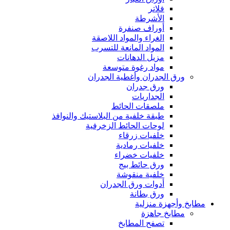
فلاتر
الأشرطة
أوراف صنفرة
الغراء والمواد اللاصقة
المواد المانعة للتسرب
مزيل الدهانات
مواد رغوة متوسعة
ورق الجدران وأغطية الجدران
ورق جدران
الجداريات
ملصقات الحائط
طبقة خلفية من البلاستيك والنوافذ
لوحات الحائط الزخرفية
خلفيات زرقاء
خلفيات رمادية
خلفيات خضراء
ورق حائط بيج
خلفية منقوشة
أدوات ورق الجدران
ورق بطانة
مطابخ وأجهزة منزلية
مطابخ جاهزة
تصفح المطابخ