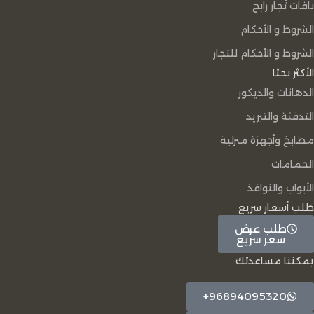
باقات تُجار رابح
الشروط و الأحكام
الشروط و الأحكام للتجار
الأكثر بحثا
الدهانات والديكور
التدفئة والتبريد
مطابخ وأجهزة منزلية
الحمامات
الأبواب والنوافذ
طلب أسعار سريع
طلب عرض
سعر سريع
يمكننا مساعدتك
96894095320+