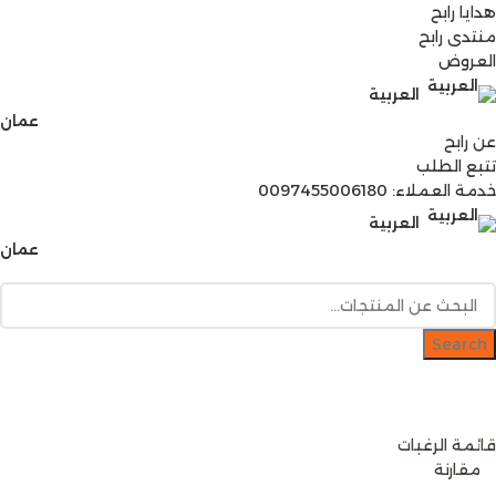
هدايا رابح
منتدى رابح
العروض
العربية
عمان
عن رابح
تتبع الطلب
خدمة العملاء: 0097455006180
العربية
عمان
Search
دخول / إشتراك
رصيدك
0
ر.ع.
قائمة الرغبات
0
مقارنة
0
items
0
ر.ع.