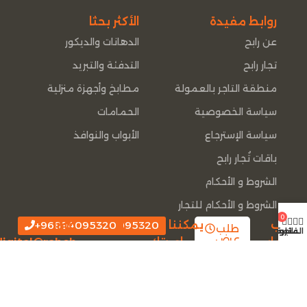
روابط مفيدة
الأكثر بحثا
عن رابح
الدهانات والديكور
تجار رابح
التدفئة والتبريد
منطقة التاجر بالعمولة
مطابخ وأجهزة منزلية
سياسة الخصوصية
الحمامات
سياسة الإسترجاع
الأبواب والنوافذ
باقات تُجار رابح
الشروط و الأحكام
الشروط و الأحكام للتجار
0
طلب
يمكننا
96894095320+
info-
96894095320+
طلب
المتجر
عربة
قائمة الرغبات
لوحة حسابي
عرض
أسعار
مساعدتك
digital@rabeh-
سعر
سريع
سريع
mena.com
تصميم و تطوير شركة
بيو فري للحلول المتكاملة
|
ﺟﻤﻴﻊ اﻟﺤﻘﻮق