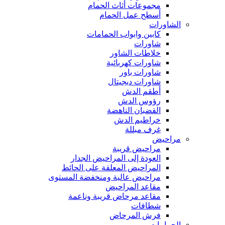
مجموعات أثاث الحمام
أسطح عمل الحمام
الشاورات
كابين وابواب الحمامات
شاورات
خلاطات الشاور
شاورات كهربائية
شاورات باور
شاورات ديجيتال
أطقم الدش
رؤوس الدش
القضبان الناهضة
خراطيم الدش
غرف مبللة
مراحيض
مراحيض قريبة
العودة إلى المراحيض الجدار
المراحيض المعلقة على الحائط
مراحيض عالية ومنخفضة المستوى
مقاعد المراحيض
مقاعد مرحاض قريبة وناعمة
شطافات
فرش المرحاض
الحمامات