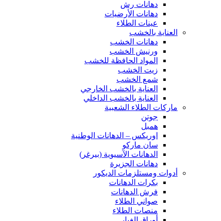
دهانات رش
دهانات الأرضيات
عينات الطلاء
العناية بالخشب
دهانات الخشب
ورنيش الخشب
المواد الحافظة للخشب
زيت الخشب
شمع الخشب
العناية بالخشب الخارجي
العناية بالخشب الداخلي
ماركات الطلاء الشعبية
جوتن
همبل
اوريكس – الدهانات الوطنية
سان ماركو
الدهانات الآسيوية (بيرغر)
دهانات الجزيرة
أدوات ومستلزمات الديكور
بكرات الدهانات
فرش الدهانات
صواني الطلاء
منصات الطلاء
أوراق الغبار