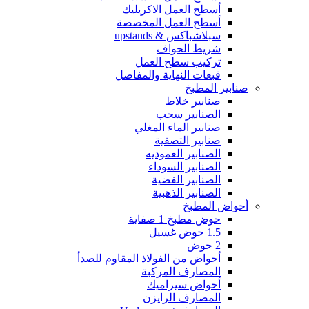
أسطح العمل الاكريليك
أسطح العمل المخصصة
سبلاشباكس & upstands
شريط الحواف
تركيب سطح العمل
قبعات النهاية والمفاصل
صنابير المطبخ
صنابير خلاط
الصنابير سحب
صنابير الماء المغلي
صنابير التصفية
الصنابير العموديه
الصنابير السوداء
الصنابير الفضية
الصنابير الذهبية
أحواض المطبخ
حوض مطبخ 1 صفاية
1.5 حوض غسيل
2 حوض
أحواض من الفولاذ المقاوم للصدأ
المصارف المركبة
أحواض سيراميك
المصارف الرايزن