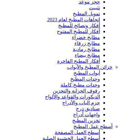
حجز موعد
تثبيت
تمويل المطبخ
اتجاهات المطبخ لعام 2023
أفكار ونصائح للمطبخ
أفكار للمطبخ المفتوح
مطابخ خضراء
مطابخ زرقاء
مطابخ رمادية
مطابخ بيضاء
أفكار المطبخ الفاخرة
خزائن المطبخ والأبواب
أبواب المطبخ
وحدات المطبخ
وحدات مطبخ كاملة
رفوف الخزانة والتخزين
الديكورات والقواعد والألواح
حزم الباب والأدراج
صناديق درج
واجهات أدراج
تخزين المطبخ
أسطح عمل المطبخ
أسطح العمل المصفحة
أسطح العمل الخشبية الصلبة