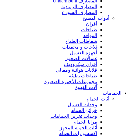
المصارف Undermount
المصارف الرمادية
المصارف السوداء
أدوات المطبخ
أفران
طباخات
المواقد
شفاطات الطباخ
ثلاجات و مجمدات
أجهزة الغسيل
غسالات الصحون
أفران ميكروويف
قلايات هوائية ومقالي
طباخات بطيئة
مجموعات الأجهزة الصغيرة
آلات القهوة
الحمامات
أثاث الحمام
وحدات الغسيل
خزائن الحمام
وحدات تخزين الحمامات
مرايا الحمام
أثاث الحمام المجهز
اكسسوارات الحمام