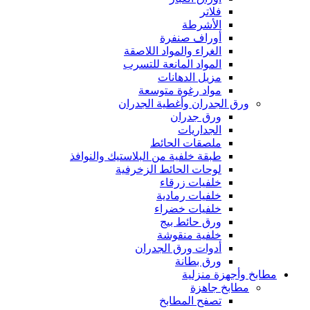
فلاتر
الأشرطة
أوراف صنفرة
الغراء والمواد اللاصقة
المواد المانعة للتسرب
مزيل الدهانات
مواد رغوة متوسعة
ورق الجدران وأغطية الجدران
ورق جدران
الجداريات
ملصقات الحائط
طبقة خلفية من البلاستيك والنوافذ
لوحات الحائط الزخرفية
خلفيات زرقاء
خلفيات رمادية
خلفيات خضراء
ورق حائط بيج
خلفية منقوشة
أدوات ورق الجدران
ورق بطانة
مطابخ وأجهزة منزلية
مطابخ جاهزة
تصفح المطابخ