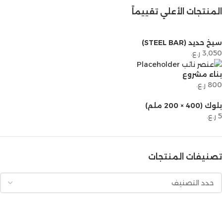
المنتجات الأعلي تقييماً
سيخ حديد (STEEL BAR)
3,050
ر.ع.
بناء مشروع
800
ر.ع.
بلوك (400 × 200 ملم)
5
ر.ع.
تصنيفات المنتجات