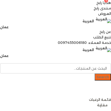
0
0
هدايا رابح
منتدى رابح
العروض
العربية
عمان
عن رابح
تتبع الطلب
خدمة العملاء: 0097455006180
العربية
عمان
Search
دخول / إشتراك
رصيدك
0
ر.ع.
قائمة الرغبات
0
مقارنة
0
ر.ع.