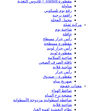
مقطورة Telebelt + قادوس التغذية
مناولة
رفع بوم تلسكوبي
رافعة برجية
محمل العجلة
مركبة ثقيلة
شاحنة بوم
حافلة
رأس جرار مسطح
مقطورة مسطحة
رأس جرار لوبيد
مقطورة لوبيد
شاحنة السلامة
ناقلة الصرف الصحي
شاحنة قلابة
رأس جرار
مقطورة – صندوق
صهريج مياه
معدات خفيفة
ضاغط الهواء
مضخة نزح المياه
ضاغطة أسطوانية مزدوجة الأسطوانة
شاحنة قلابة
نظام التغشية لقمع الغبار