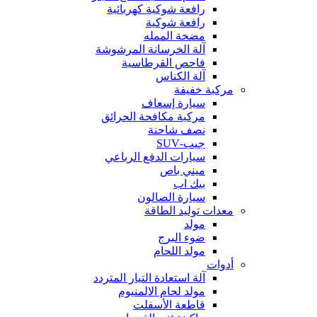
رافعة شوكية كهربائية
رافعة شوكية
مضخة الممله
آلة الخرسانة المرشوشة
فاحص القرطاسية
آلة الكناس
مركبة خفيفة
سيارة إسعاف
مركبة مكافحة الحرائق
نصف شاحنة
جيب-SUV
سيارات الدفع الرباعي
ميني باص
بيك اب
سيارة الصالون
معدات توليد الطاقة
مولد
ضوء البرج
مولد اللحام
أدوات
آلة استعادة التيار المتردد
مولد لحام الالمنيوم
قاطعة الأسفلت