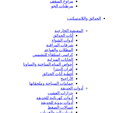
مراوح السقف
مرطبات الجو
الحدائق واللاندسكيب
المعيشة الخارجية
أثاث الحدائق
أدوات الشواء
شرفات المراقبة
المظلات والقواعد
كراسي استلقاء للتشمس
الحانات المنزلية
أحواض المياه الساخنة والساونا
أفران البيتزا
أغطية أثاث الحدائق
الأراجيح
حمامات السباحة وملحقاتها
أدوات الحديقة
جزازات العشب
أدوات كهربائية للحديقة
أدوات يدوية للحديقة
غسالات الضغط
عربات اليد والعربات