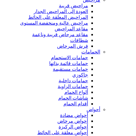
مراحيض قريبة
العودة إلى المراحيض الجدار
المراحيض المعلقة على الحائط
مراحيض عالية ومنخفضة المستوى
مقاعد المراحيض
مقاعد مرحاض قريبة وناعمة
شطافات
فرش المرحاض
الحمامات
حمامات الاستحمام
حمامات قائمة بذاتها
حمامات مستقيمة
جاكوزي
حمامات داخلية
حمامات الزاوية
ألواح الحمام
شاشات الحمام
أقدام الحمام
أحواض
أحواض مضادة
أحواض مرحاض
أحواض الركيزة
أحواض معلقة على الحائط