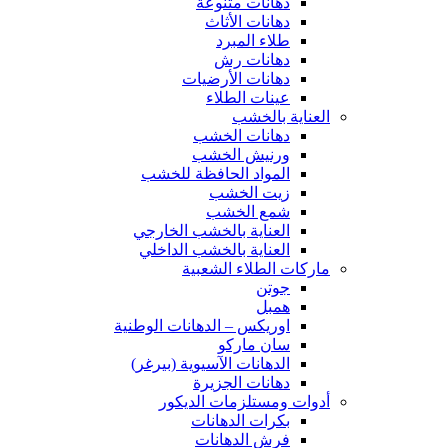
دهانات متنوعة
دهانات الأثاث
طلاء المبرد
دهانات رش
دهانات الأرضيات
عينات الطلاء
العناية بالخشب
دهانات الخشب
ورنيش الخشب
المواد الحافظة للخشب
زيت الخشب
شمع الخشب
العناية بالخشب الخارجي
العناية بالخشب الداخلي
ماركات الطلاء الشعبية
جوتن
همبل
اوريكس – الدهانات الوطنية
سان ماركو
الدهانات الآسيوية (بيرغر)
دهانات الجزيرة
أدوات ومستلزمات الديكور
بكرات الدهانات
فرش الدهانات