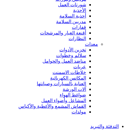
شورتات العمل
الأحذية
أحذية السلامة
مدربين السلامة
قفازات
أقنعة الغبار والمرشحات
النظارات
معدات
تخزين الأدوات
سلالم وخطوات
مناضد العمل والحوامل
عربات
خلاطات الاسمنت
المكانس الكهربائية
العناية بالسيارات وصيانتها
آلات الورشة
ضواغط الهواء
المشاعل وأضواء العمل
القماش المشمع والأغطية والأكياس
مولدات
التدفئة والتبريد