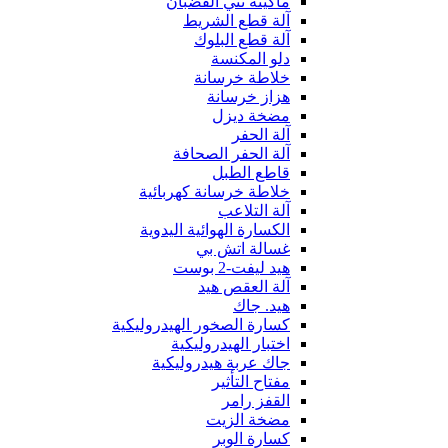
ماكينة ثني القضبان
آلة قطع الشريط
آلة قطع البلوك
دلو المكنسة
خلاطة خرسانة
هزاز خرسانة
مضخة ديزل
آلة الحفر
آلة الحفر الصحافة
قاطع الطبل
خلاطة خرسانة كهربائية
آلة التلاعب
الكسارة الهوائية اليدوية
غسالة اتش بي
هيد ليفت-2 بوست
آلة العقص هيد
هيد. جاك
كسارة الصخور الهيدروليكية
اختبار الهيدروليكية
جاك عربة هيدروليكية
مفتاح التأثير
القفز رامر
مضخة الزيت
كسارة الوبر