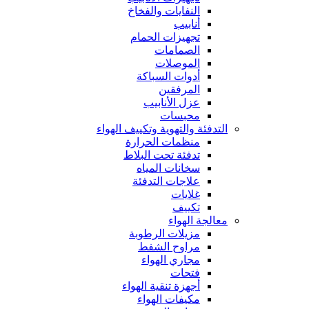
النفايات والفخاخ
أنابيب
تجهيزات الحمام
الصمامات
الموصلات
أدوات السباكة
المرفقين
عزل الأنابيب
محبسات
التدفئة والتهوية وتكييف الهواء
منظمات الحرارة
تدفئة تحت البلاط
سخانات المياه
علاجات التدفئة
غلايات
تكييف
معالجة الهواء
مزيلات الرطوبة
مراوح الشفط
مجاري الهواء
فتحات
أجهزة تنقية الهواء
مكيفات الهواء