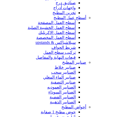
صناديق درج
واجهات أدراج
تخزين المطبخ
أسطح عمل المطبخ
أسطح العمل المصفحة
أسطح العمل الخشبية الصلبة
أسطح العمل الاكريليك
أسطح العمل المخصصة
سبلاشباكس & upstands
شريط الحواف
تركيب سطح العمل
قبعات النهاية والمفاصل
صنابير المطبخ
صنابير خلاط
الصنابير سحب
صنابير الماء المغلي
صنابير التصفية
الصنابير العموديه
الصنابير السوداء
الصنابير الفضية
الصنابير الذهبية
أحواض المطبخ
حوض مطبخ 1 صفاية
1.5 حوض غسيل