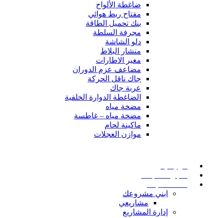
ضاغطة الألواح
مفتاح ربط هوائي
بنك تحميل الطاقة
مجرفة السلطة
دلو الشاشة
منشار البلاط
مغير الاطارات
مضاعف عزم الدوران
جاك ناقل الحركة
عربة جاك
الضاغطة الدوارة الخلفية
مضخة مياه
مضخة مياه – غاطسة
ماكينة لحام
موازن العجلات
الرئيسية
متجر المنتجات
خدمات البناء
ابني مشروعك
مشاريعي
إدارة المشاريع