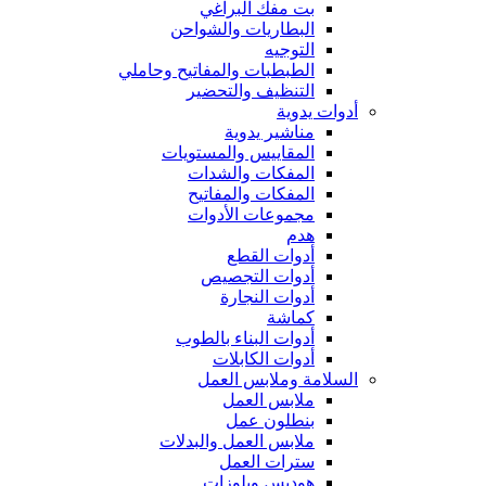
بت مفك البراغي
البطاريات والشواحن
التوجيه
الطبطبات والمفاتيح وحاملي
التنظيف والتحضير
أدوات يدوية
مناشير يدوية
المقاييس والمستويات
المفكات والشدات
المفكات والمفاتيح
مجموعات الأدوات
هدم
أدوات القطع
أدوات التجصيص
أدوات النجارة
كماشة
أدوات البناء بالطوب
أدوات الكابلات
السلامة وملابس العمل
ملابس العمل
بنطلون عمل
ملابس العمل والبدلات
سترات العمل
هوديس وبلوزات