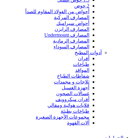
2 حوض
أحواض من الفولاذ المقاوم للصدأ
المصارف المركبة
أحواض سيراميك
المصارف الرايزن
المصارف Undermount
المصارف الرمادية
المصارف السوداء
أدوات المطبخ
أفران
طباخات
المواقد
شفاطات الطباخ
ثلاجات و مجمدات
أجهزة الغسيل
غسالات الصحون
أفران ميكروويف
قلايات هوائية ومقالي
طباخات بطيئة
مجموعات الأجهزة الصغيرة
آلات القهوة
الحمامات