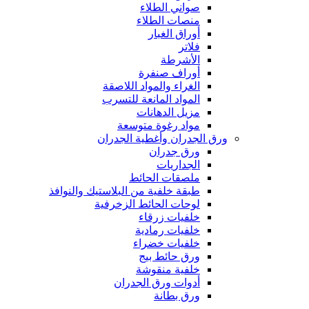
صواني الطلاء
منصات الطلاء
أوراق الغبار
فلاتر
الأشرطة
أوراف صنفرة
الغراء والمواد اللاصقة
المواد المانعة للتسرب
مزيل الدهانات
مواد رغوة متوسعة
ورق الجدران وأغطية الجدران
ورق جدران
الجداريات
ملصقات الحائط
طبقة خلفية من البلاستيك والنوافذ
لوحات الحائط الزخرفية
خلفيات زرقاء
خلفيات رمادية
خلفيات خضراء
ورق حائط بيج
خلفية منقوشة
أدوات ورق الجدران
ورق بطانة