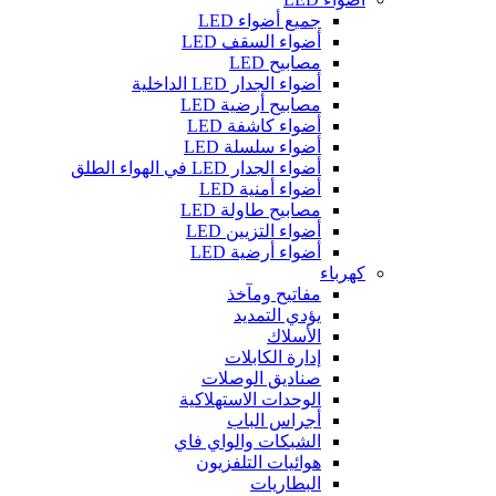
جميع أضواء LED
أضواء السقف LED
مصابيح LED
أضواء الجدار LED الداخلية
مصابيح أرضية LED
أضواء كاشفة LED
أضواء سلسلة LED
أضواء الجدار LED في الهواء الطلق
أضواء أمنية LED
مصابيح طاولة LED
أضواء التزيين LED
أضواء أرضية LED
كهرباء
مفاتيح ومآخذ
يؤدي التمديد
الأسلاك
إدارة الكابلات
صناديق الوصلات
الوحدات الاستهلاكية
أجراس الباب
الشبكات والواي فاي
هوائيات التلفزيون
البطاريات