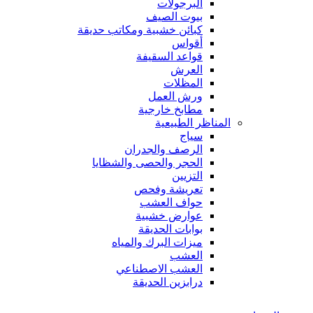
البرجولات
بيوت الصيف
كبائن خشبية ومكاتب حديقة
أقواس
قواعد السقيفة
العرش
المظلات
ورش العمل
مطابخ خارجية
المناظر الطبيعية
سياج
الرصف والجدران
الحجر والحصى والشظايا
التزيين
تعريشة وفحص
حواف العشب
عوارض خشبية
بوابات الحديقة
ميزات البرك والمياه
العشب
العشب الاصطناعي
درابزين الحديقة