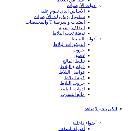
أدوات الأرضيات
الأساس الذي تقوم عليه
سكوتيا وديكورات الأرضيات
العتبات وأشرطة T والمخفضات
التفاف و عتبة
تدفئة تحت البلاط
أدوات التبليط
الديكورات البلاط
جروت
لاصق
تبليط المالج
قواطع البلاط
فواصل البلاط
كتبة البلاط
جروت البلاط
ادوات التبليط
مانع التسرب
الكهرباء والإضاءة
أضواء داخلية
أضواء السقف