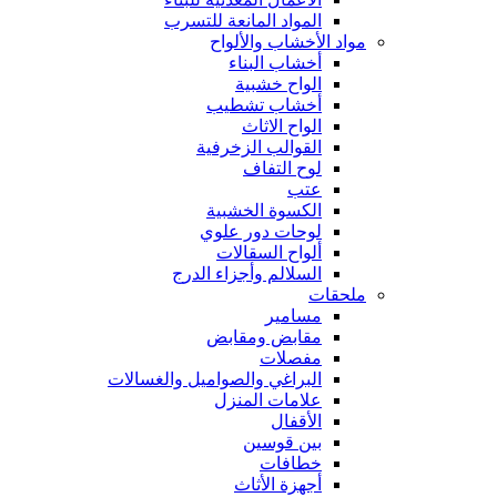
المواد المانعة للتسرب
مواد الأخشاب والألواح
أخشاب البناء
الواح خشبية
أخشاب تشطيب
الواح الاثاث
القوالب الزخرفية
لوح التفاف
عتب
الكسوة الخشبية
لوحات دور علوي
ألواح السقالات
السلالم وأجزاء الدرج
ملحقات
مسامير
مقابض ومقابض
مفصلات
البراغي والصواميل والغسالات
علامات المنزل
الأقفال
بين قوسين
خطافات
أجهزة الأثاث