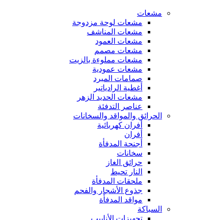
مشعات
مشعات لوحة مزدوجة
مشعات المناشف
مشعات العمود
مشعات مصمم
مشعات مملوءة بالزيت
مشعات عمودية
صمامات المبرد
أغطية الرادياتير
مشعات الحديد الزهر
عناصر التدفئة
الحرائق والمواقد والسخانات
أفران كهربائية
أفران
أجنحة المدفأة
سخانات
حرائق الغاز
النار تحيط
ملحقات المدفأة
جذوع الأشجار والفحم
مواقد المدفأة
السباكة
تجهيزات الأنابيب