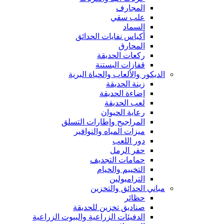
المجارف
علب سقي
السماد
أكياس نفايات الحدائق
المحارق
ركعات الحديقة
قفازات البستنة
الديكور والألعاب والحياة البرية
زينة الحديقة
إضاءة الحديقة
لعب الحديقة
رعاية الحيوان
المراجيح وإطارات التسلق
ميزات المياه والنوافير
دور اللعب
حفر الرمل
حمامات التجديف
التخييم والخيام
الترامبولين
مباني الحدائق والتخزين
حظائر
صناديق تخزين للحديقة
الدفيئات الزراعية والبيوت الزراعية