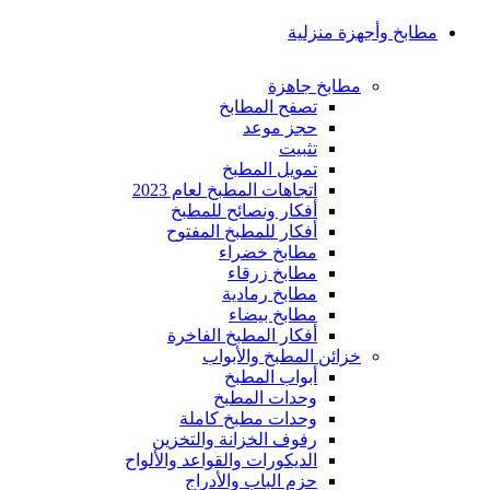
مطابخ وأجهزة منزلية
مطابخ جاهزة
تصفح المطابخ
حجز موعد
تثبيت
تمويل المطبخ
اتجاهات المطبخ لعام 2023
أفكار ونصائح للمطبخ
أفكار للمطبخ المفتوح
مطابخ خضراء
مطابخ زرقاء
مطابخ رمادية
مطابخ بيضاء
أفكار المطبخ الفاخرة
خزائن المطبخ والأبواب
أبواب المطبخ
وحدات المطبخ
وحدات مطبخ كاملة
رفوف الخزانة والتخزين
الديكورات والقواعد والألواح
حزم الباب والأدراج