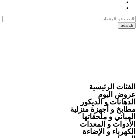
المدونة
للإتصال بنا
Search
مرحبا بكم في موقع رابح
الموقع الأكبر والأشمل لكافة أعمال البناء
والتشطيبات والديكور
من نحن
للإتصال بنا
الفئات الرئيسية
عروض اليوم
الدهانات و الديكور
مطابخ و أجهزة منزلية
المباني و ملحقاتها
الأدوات و المعدات
الكهرباء و الإضاءة