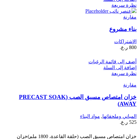
نظرة سريعة
مقارنة
بناء مشروع
الإشتراكات
800
ر.ع.
أضف إلى قائمة الرغبات
إضافة إلى السلة
نظرة سريعة
مقارنة
خزان امتصاص مسبق الصب (PRECAST SOAK
AWAY)
المباني وملحقاتها
,
مواد البناء
525
ر.ع.
خزان امتصاص مسبق الصب (حلقة القاعدة، 1800 ملم)خزان