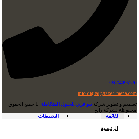
96894095320+
info-digital@rabeh-mena.com
تصميم و تطوير شركة
بيو فري للحلول المتكاملة
|
ﺟﻤﻴﻊ اﻟﺤﻘﻮق
ﻣﺤﻔﻮﻇﺔ لشرﻛﺔ رابح
القائمة
التصنيفات
الرئيسية