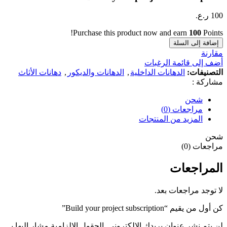
100
ر.ع.
Purchase this product now and earn
100
Points!
إضافة إلى السلة
مقارنة
أضف إلى قائمة الرغبات
التصنيفات:
الدهانات الداخلية
,
الدهانات والديكور
,
دهانات الأثاث
مشاركة :
شحن
مراجعات (0)
المزيد من المنتجات
شحن
مراجعات (0)
المراجعات
لا توجد مراجعات بعد.
كن أول من يقيم “Build your project subscription”
لن يتم نشر عنوان بريدك الإلكتروني.
الحقول الإلزامية مشار إليها بـ