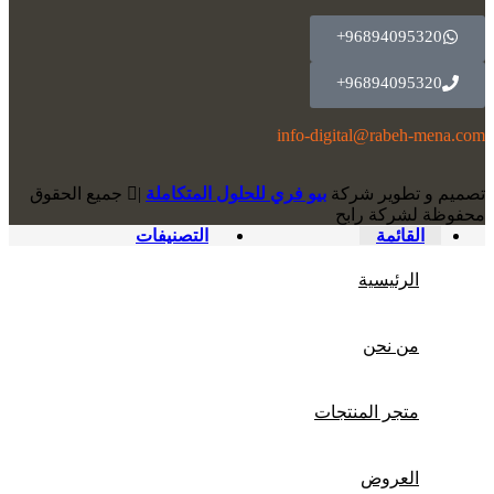
96894095320+
96894095320+
info-digital@rabeh-mena.com
تصميم و تطوير شركة
بيو فري للحلول المتكاملة
|
ﺟﻤﻴﻊ اﻟﺤﻘﻮق
ﻣﺤﻔﻮﻇﺔ لشرﻛﺔ رابح
القائمة
التصنيفات
الرئيسية
من نحن
متجر المنتجات
العروض