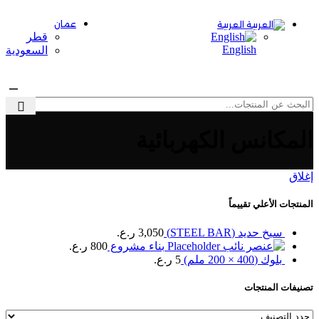
عمان
العربية
قطر
English
السعودية
القائمة
المكانس الكهربائية
إغلاق
المنتجات الأعلي تقييماً
سيخ حديد (STEEL BAR)
3,050
ر.ع.
بناء مشروع
800
ر.ع.
بلوك (400 × 200 ملم)
5
ر.ع.
تصنيفات المنتجات