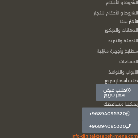
الشروط و الأحكام
الشروط و الأحكام للتجار
الأكثر بحثا
الدهانات والديكور
التدفئة والتبريد
مطابخ وأجهزة منزلية
الحمامات
الأبواب والنوافذ
طلب أسعار سريع
طلب عرض
سعر سريع
يمكننا مساعدتك
96894095320+
96894095320+
info-digital@rabeh-mena.com