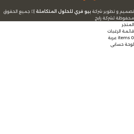
تصميم و تطوير شركة
بيو فري للحلول المتكاملة
|
ﺟﻤﻴﻊ اﻟﺤﻘﻮق
ﻣﺤﻔﻮﻇﺔ لشرﻛﺔ رابح
المتجر
قائمة الرغبات
0
items
عربة
لوحة حسابي