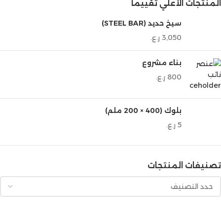
المنتجات الأعلي تقييماً
سيخ حديد (STEEL BAR)
3,050
ر.ع.
بناء مشروع
800
ر.ع.
بلوك (400 × 200 ملم)
5
ر.ع.
تصنيفات المنتجات