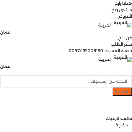
هدايا رابح
منتدى رابح
العروض
العربية
عمان
عن رابح
تتبع الطلب
خدمة العملاء: 0097455006180
العربية
عمان
Search
دخول / إشتراك
رصيدك
0
ر.ع.
قائمة الرغبات
0
مقارنة
0
items
0
ر.ع.