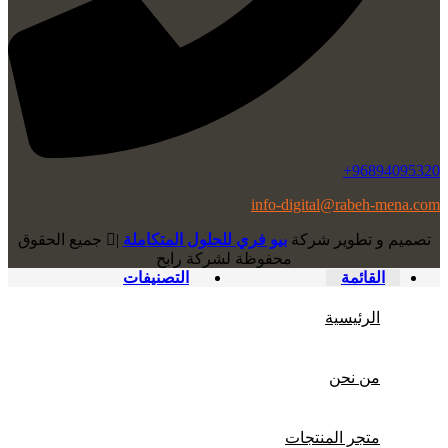
96894095320+
info-digital@rabeh-mena.com
تصميم و تطوير شركة
بيو فري للحلول المتكاملة
|
ﺟﻤﻴﻊ اﻟﺤﻘﻮق
ﻣﺤﻔﻮﻇﺔ لشرﻛﺔ رابح
القائمة
التصنيفات
الرئيسية
من نحن
متجر المنتجات