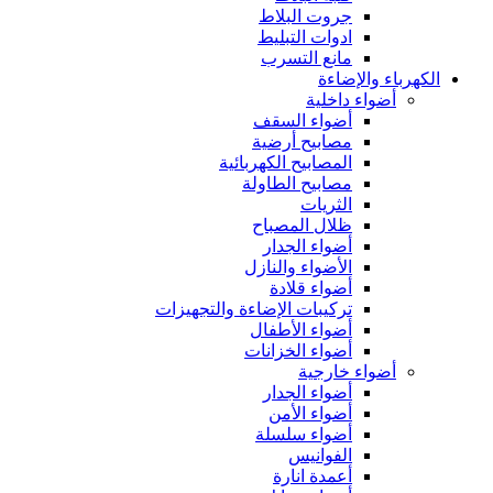
جروت البلاط
ادوات التبليط
مانع التسرب
الكهرباء والإضاءة
أضواء داخلية
أضواء السقف
مصابيح أرضية
المصابيح الكهربائية
مصابيح الطاولة
الثريات
ظلال المصباح
أضواء الجدار
الأضواء والنازل
أضواء قلادة
تركيبات الإضاءة والتجهيزات
أضواء الأطفال
أضواء الخزانات
أضواء خارجية
أضواء الجدار
أضواء الأمن
أضواء سلسلة
الفوانيس
أعمدة انارة