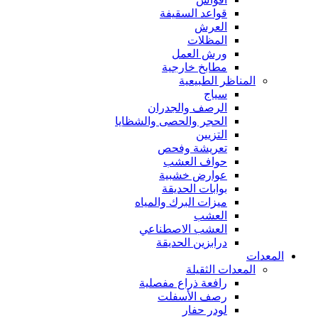
قواعد السقيفة
العرش
المظلات
ورش العمل
مطابخ خارجية
المناظر الطبيعية
سياج
الرصف والجدران
الحجر والحصى والشظايا
التزيين
تعريشة وفحص
حواف العشب
عوارض خشبية
بوابات الحديقة
ميزات البرك والمياه
العشب
العشب الاصطناعي
درابزين الحديقة
المعدات
المعدات الثقيلة
رافعة ذراع مفصلية
رصف الأسفلت
لودر حفار