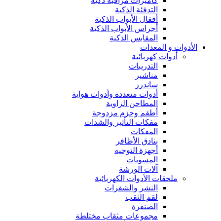
كاميرات مراقبة ذكية
التدفئة الذكية
أقفال الأبواب الذكية
أجراس الأبواب الذكية
المقابس الذكية
الأدوات و المعدات
أدوات كهربائية
التدريبات
مناشير
ساندرز
أدوات متعددة وأدوات هواية
المطاحن الزاوية
أطقم وحزم مزدوجة
مفكات التأثير والشدات
المفكات
بنادق الأظافر
أجهزة التوجيه
المسويات
آلات الورشة
ملحقات الأدوات الكهربائية
النشر والشفرات
لقم الثقب
الصنفرة
مجموعات مثقاب مختلطة