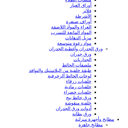
أوراق الغبار
فلاتر
الأشرطة
أوراف صنفرة
الغراء والمواد اللاصقة
المواد المانعة للتسرب
مزيل الدهانات
مواد رغوة متوسعة
ورق الجدران وأغطية الجدران
ورق جدران
الجداريات
ملصقات الحائط
طبقة خلفية من البلاستيك والنوافذ
لوحات الحائط الزخرفية
خلفيات زرقاء
خلفيات رمادية
خلفيات خضراء
ورق حائط بيج
خلفية منقوشة
أدوات ورق الجدران
ورق بطانة
مطابخ وأجهزة منزلية
مطابخ جاهزة