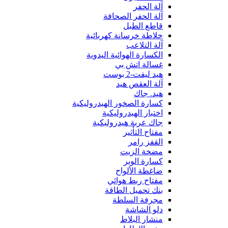
آلة الحفر
آلة الحفر الصحافة
قاطع الطبل
خلاطة خرسانة كهربائية
آلة التلاعب
الكسارة الهوائية اليدوية
غسالة اتش بي
هيد ليفت-2 بوست
آلة العقص هيد
هيد. جاك
كسارة الصخور الهيدروليكية
اختبار الهيدروليكية
جاك عربة هيدروليكية
مفتاح التأثير
القفز رامر
مضخة الزيت
كسارة الوبر
ضاغطة الألواح
مفتاح ربط هوائي
بنك تحميل الطاقة
مجرفة السلطة
دلو الشاشة
منشار البلاط