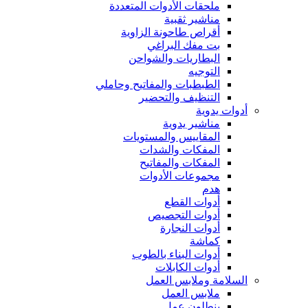
ملحقات الأدوات المتعددة
مناشير ثقبية
أقراص طاحونة الزاوية
بت مفك البراغي
البطاريات والشواحن
التوجيه
الطبطبات والمفاتيح وحاملي
التنظيف والتحضير
أدوات يدوية
مناشير يدوية
المقاييس والمستويات
المفكات والشدات
المفكات والمفاتيح
مجموعات الأدوات
هدم
أدوات القطع
أدوات التجصيص
أدوات النجارة
كماشة
أدوات البناء بالطوب
أدوات الكابلات
السلامة وملابس العمل
ملابس العمل
بنطلون عمل