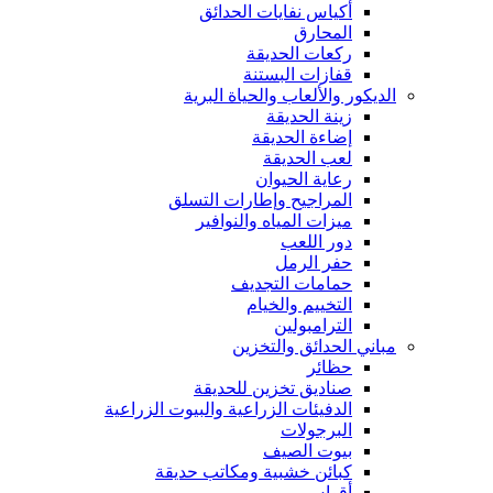
أكياس نفايات الحدائق
المحارق
ركعات الحديقة
قفازات البستنة
الديكور والألعاب والحياة البرية
زينة الحديقة
إضاءة الحديقة
لعب الحديقة
رعاية الحيوان
المراجيح وإطارات التسلق
ميزات المياه والنوافير
دور اللعب
حفر الرمل
حمامات التجديف
التخييم والخيام
الترامبولين
مباني الحدائق والتخزين
حظائر
صناديق تخزين للحديقة
الدفيئات الزراعية والبيوت الزراعية
البرجولات
بيوت الصيف
كبائن خشبية ومكاتب حديقة
أقواس