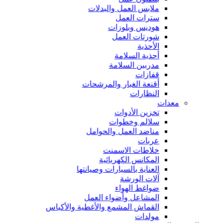
ملابس العمل والبدلات
سترات العمل
هوديس وبلوزات
شورتات العمل
الأحذية
أحذية السلامة
مدربين السلامة
قفازات
أقنعة الغبار والمرشحات
النظارات
معدات
تخزين الأدوات
سلالم وخطوات
مناضد العمل والحوامل
عربات
خلاطات الاسمنت
المكانس الكهربائية
العناية بالسيارات وصيانتها
آلات الورشة
ضواغط الهواء
المشاعل وأضواء العمل
القماش المشمع والأغطية والأكياس
مولدات