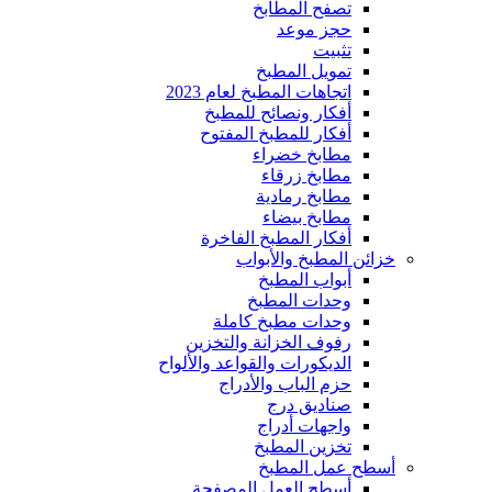
تصفح المطابخ
حجز موعد
تثبيت
تمويل المطبخ
اتجاهات المطبخ لعام 2023
أفكار ونصائح للمطبخ
أفكار للمطبخ المفتوح
مطابخ خضراء
مطابخ زرقاء
مطابخ رمادية
مطابخ بيضاء
أفكار المطبخ الفاخرة
خزائن المطبخ والأبواب
أبواب المطبخ
وحدات المطبخ
وحدات مطبخ كاملة
رفوف الخزانة والتخزين
الديكورات والقواعد والألواح
حزم الباب والأدراج
صناديق درج
واجهات أدراج
تخزين المطبخ
أسطح عمل المطبخ
أسطح العمل المصفحة