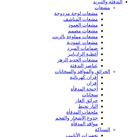
التدفئة والتبريد
مشعات
مشعات لوحة مزدوجة
مشعات المناشف
مشعات العمود
مشعات مصمم
مشعات مملوءة بالزيت
مشعات عمودية
صمامات المبرد
أغطية الرادياتير
مشعات الحديد الزهر
عناصر التدفئة
الحرائق والمواقد والسخانات
أفران كهربائية
أفران
أجنحة المدفأة
سخانات
حرائق الغاز
النار تحيط
ملحقات المدفأة
جذوع الأشجار والفحم
مواقد المدفأة
السباكة
تجهيزات الأنابيب