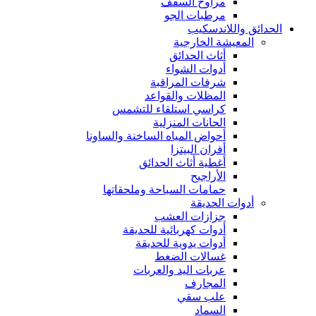
مراوح السقف
مرطبات الجو
الحدائق واللاندسكيب
المعيشة الخارجية
أثاث الحدائق
أدوات الشواء
شرفات المراقبة
المظلات والقواعد
كراسي استلقاء للتشمس
الحانات المنزلية
أحواض المياه الساخنة والساونا
أفران البيتزا
أغطية أثاث الحدائق
الأراجيح
حمامات السباحة وملحقاتها
أدوات الحديقة
جزازات العشب
أدوات كهربائية للحديقة
أدوات يدوية للحديقة
غسالات الضغط
عربات اليد والعربات
المجارف
علب سقي
السماد