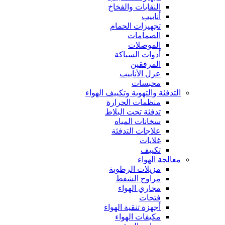
النفايات والفخاخ
أنابيب
تجهيزات الحمام
الصمامات
الموصلات
أدوات السباكة
المرفقين
عزل الأنابيب
محبسات
التدفئة والتهوية وتكييف الهواء
منظمات الحرارة
تدفئة تحت البلاط
سخانات المياه
علاجات التدفئة
غلايات
تكييف
معالجة الهواء
مزيلات الرطوبة
مراوح الشفط
مجاري الهواء
فتحات
أجهزة تنقية الهواء
مكيفات الهواء