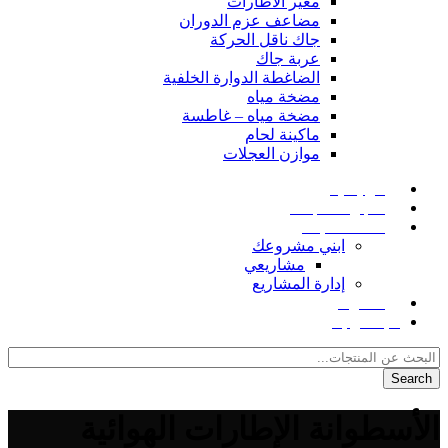
مغير الاطارات
مضاعف عزم الدوران
جاك ناقل الحركة
عربة جاك
الضاغطة الدوارة الخلفية
مضخة مياه
مضخة مياه – غاطسة
ماكينة لحام
موازن العجلات
الرئيسية
متجر المنتجات
خدمات البناء
ابني مشروعك
مشاريعي
إدارة المشاريع
المدونة
للإتصال بنا
Search
الأسطوانة الإطارات الهوائية