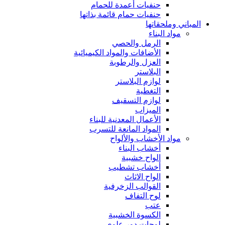
حنفيات أعمدة للحمام
حنفيات حمام قائمة بذاتها
المباني وملحقاتها
مواد البناء
الرمل والحصي
الأضافات والمواد الكيميائية
العزل والرطوبة
البلاستر
لوازم البلاستر
التغطية
لوازم التسقيف
الميزاب
الأعمال المعدنية للبناء
المواد المانعة للتسرب
مواد الأخشاب والألواح
أخشاب البناء
الواح خشبية
أخشاب تشطيب
الواح الاثاث
القوالب الزخرفية
لوح التفاف
عتب
الكسوة الخشبية
لوحات دور علوي