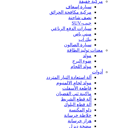
مركبة خفيفة
سيارة إسعاف
مركبة مكافحة الحرائق
نصف شاحنة
جيب-SUV
سيارات الدفع الرباعي
ميني باص
بيك اب
سيارة الصالون
معدات توليد الطاقة
مولد
ضوء البرج
مولد اللحام
أدوات
آلة استعادة التيار المتردد
مولد لحام الالمنيوم
قاطعة الأسفلت
ماكينة ثني القضبان
آلة قطع الشريط
آلة قطع البلوك
دلو المكنسة
خلاطة خرسانة
هزاز خرسانة
مضخة ديزل