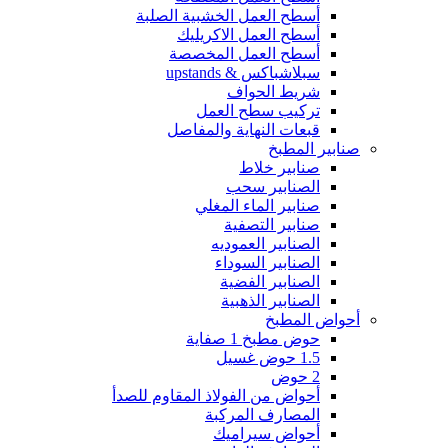
أسطح العمل الخشبية الصلبة
أسطح العمل الاكريليك
أسطح العمل المخصصة
سبلاشباكس & upstands
شريط الحواف
تركيب سطح العمل
قبعات النهاية والمفاصل
صنابير المطبخ
صنابير خلاط
الصنابير سحب
صنابير الماء المغلي
صنابير التصفية
الصنابير العموديه
الصنابير السوداء
الصنابير الفضية
الصنابير الذهبية
أحواض المطبخ
حوض مطبخ 1 صفاية
1.5 حوض غسيل
2 حوض
أحواض من الفولاذ المقاوم للصدأ
المصارف المركبة
أحواض سيراميك