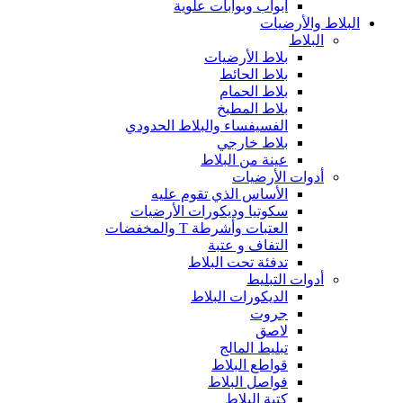
أبواب وبوابات علوية
البلاط والأرضيات
البلاط
بلاط الأرضيات
بلاط الحائط
بلاط الحمام
بلاط المطبخ
الفسيفساء والبلاط الحدودي
بلاط خارجي
عينة من البلاط
أدوات الأرضيات
الأساس الذي تقوم عليه
سكوتيا وديكورات الأرضيات
العتبات وأشرطة T والمخفضات
التفاف و عتبة
تدفئة تحت البلاط
أدوات التبليط
الديكورات البلاط
جروت
لاصق
تبليط المالج
قواطع البلاط
فواصل البلاط
كتبة البلاط