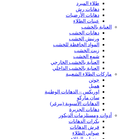
طلاء المبرد
دهانات رش
دهانات الأرضيات
عينات الطلاء
العناية بالخشب
دهانات الخشب
ورنيش الخشب
المواد الحافظة للخشب
زيت الخشب
شمع الخشب
العناية بالخشب الخارجي
العناية بالخشب الداخلي
ماركات الطلاء الشعبية
جوتن
همبل
اوريكس – الدهانات الوطنية
سان ماركو
الدهانات الآسيوية (بيرغر)
دهانات الجزيرة
أدوات ومستلزمات الديكور
بكرات الدهانات
فرش الدهانات
صواني الطلاء
منصات الطلاء