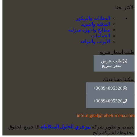
الأكثر بحثا
الدهانات والديكور
التدفئة والتبريد
مطابخ وأجهزة منزلية
الحمامات
الأبواب والنوافذ
طلب أسعار سريع
طلب عرض
سعر سريع
يمكننا مساعدتك
96894095320+
96894095320+
info-digital@rabeh-mena.com
تصميم و تطوير شركة
بيو فري للحلول المتكاملة
|
ﺟﻤﻴﻊ اﻟﺤﻘﻮق
ﻣﺤﻔﻮﻇﺔ لشرﻛﺔ رابح