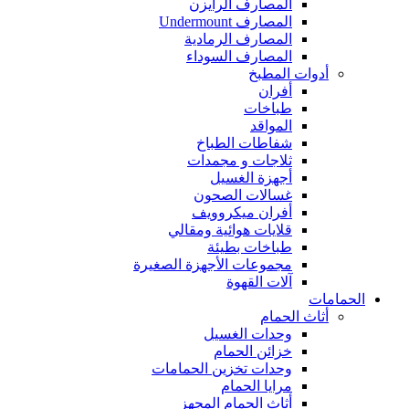
المصارف الرايزن
المصارف Undermount
المصارف الرمادية
المصارف السوداء
أدوات المطبخ
أفران
طباخات
المواقد
شفاطات الطباخ
ثلاجات و مجمدات
أجهزة الغسيل
غسالات الصحون
أفران ميكروويف
قلايات هوائية ومقالي
طباخات بطيئة
مجموعات الأجهزة الصغيرة
آلات القهوة
الحمامات
أثاث الحمام
وحدات الغسيل
خزائن الحمام
وحدات تخزين الحمامات
مرايا الحمام
أثاث الحمام المجهز