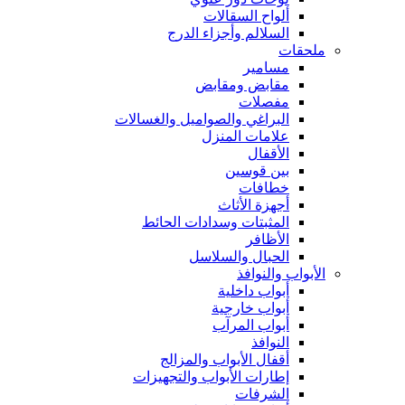
ألواح السقالات
السلالم وأجزاء الدرج
ملحقات
مسامير
مقابض ومقابض
مفصلات
البراغي والصواميل والغسالات
علامات المنزل
الأقفال
بين قوسين
خطافات
أجهزة الأثاث
المثبتات وسدادات الحائط
الأظافر
الحبال والسلاسل
الأبواب والنوافذ
أبواب داخلية
أبواب خارجية
أبواب المرآب
النوافذ
أقفال الأبواب والمزالج
إطارات الأبواب والتجهيزات
الشرفات