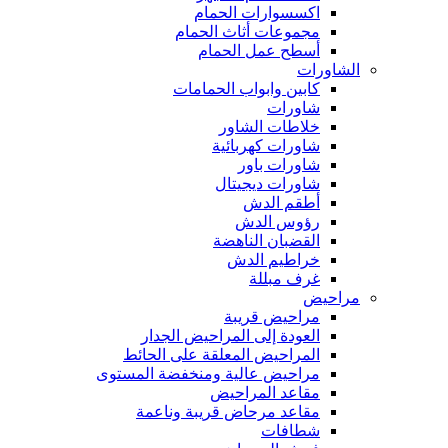
اكسسوارات الحمام
مجموعات أثاث الحمام
أسطح عمل الحمام
الشاورات
كابين وابواب الحمامات
شاورات
خلاطات الشاور
شاورات كهربائية
شاورات باور
شاورات ديجيتال
أطقم الدش
رؤوس الدش
القضبان الناهضة
خراطيم الدش
غرف مبللة
مراحيض
مراحيض قريبة
العودة إلى المراحيض الجدار
المراحيض المعلقة على الحائط
مراحيض عالية ومنخفضة المستوى
مقاعد المراحيض
مقاعد مرحاض قريبة وناعمة
شطافات