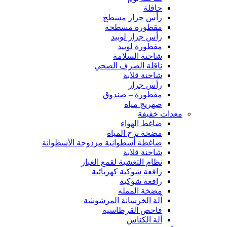
حافلة
رأس جرار مسطح
مقطورة مسطحة
رأس جرار لوبيد
مقطورة لوبيد
شاحنة السلامة
ناقلة الصرف الصحي
شاحنة قلابة
رأس جرار
مقطورة – صندوق
صهريج مياه
معدات خفيفة
ضاغط الهواء
مضخة نزح المياه
ضاغطة أسطوانية مزدوجة الأسطوانة
شاحنة قلابة
نظام التغشية لقمع الغبار
رافعة شوكية كهربائية
رافعة شوكية
مضخة الممله
آلة الخرسانة المرشوشة
فاحص القرطاسية
آلة الكناس