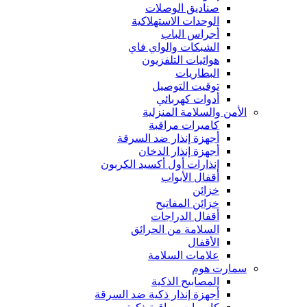
صناديق الوصلات
الوحدات الاستهلاكية
أجراس الباب
الشبكات والواي فاي
هوائيات التلفزيون
البطاريات
توقيت التوصيل
أدوات كهربائي
الأمن والسلامة المنزلية
كاميرات مراقبة
أجهزة إنذار ضد السرقة
أجهزة إنذار الدخان
إنذارات أول أكسيد الكربون
أقفال الأبواب
خزائن
خزائن المفاتيح
أقفال الدراجات
السلامة من الحرائق
الأقفال
علامات السلامة
سمارت هوم
المصابيح الذكية
أجهزة إنذار ذكية ضد السرقة