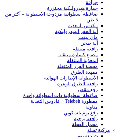
جرافة
حفارة هيدروليكية مجنزرة
ضاغطة أسطوانية مزدوجة الأسطوانة – أكثر من
5 طن
مكدس المغذية
آلة الحفر الهيدروليكية
مان ليفت
آلة طحن
رافعة متنقلة
مصنع كسارة متنقلة
المغذية المتنقلة
محطة الفرز المتنقلة
ممهدة الطرق
الأسطوانة الإطارات الهوائية
رافعة للطرق الوعرة
رفع مقص
ضاغطة أسطوانية ذات أسطوانة واحدة
مقطورة Telebelt + قادوس التغذية
مناولة
رفع بوم تلسكوبي
رافعة برجية
محمل العجلة
مركبة ثقيلة
شاحنة بوم