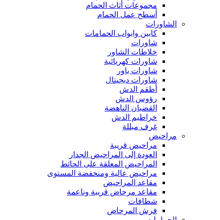
مجموعات أثاث الحمام
أسطح عمل الحمام
الشاورات
كابين وابواب الحمامات
شاورات
خلاطات الشاور
شاورات كهربائية
شاورات باور
شاورات ديجيتال
أطقم الدش
رؤوس الدش
القضبان الناهضة
خراطيم الدش
غرف مبللة
مراحيض
مراحيض قريبة
العودة إلى المراحيض الجدار
المراحيض المعلقة على الحائط
مراحيض عالية ومنخفضة المستوى
مقاعد المراحيض
مقاعد مرحاض قريبة وناعمة
شطافات
فرش المرحاض
الحمامات