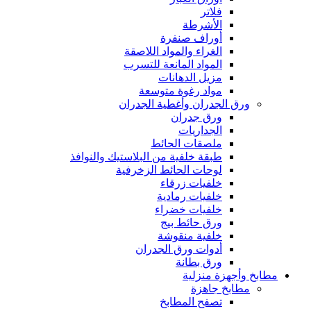
فلاتر
الأشرطة
أوراف صنفرة
الغراء والمواد اللاصقة
المواد المانعة للتسرب
مزيل الدهانات
مواد رغوة متوسعة
ورق الجدران وأغطية الجدران
ورق جدران
الجداريات
ملصقات الحائط
طبقة خلفية من البلاستيك والنوافذ
لوحات الحائط الزخرفية
خلفيات زرقاء
خلفيات رمادية
خلفيات خضراء
ورق حائط بيج
خلفية منقوشة
أدوات ورق الجدران
ورق بطانة
مطابخ وأجهزة منزلية
مطابخ جاهزة
تصفح المطابخ