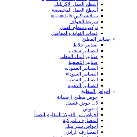
أسطح العمل الاكريليك
أسطح العمل المخصصة
سبلاشباكس & upstands
شريط الحواف
تركيب سطح العمل
قبعات النهاية والمفاصل
صنابير المطبخ
صنابير خلاط
الصنابير سحب
صنابير الماء المغلي
صنابير التصفية
الصنابير العموديه
الصنابير السوداء
الصنابير الفضية
الصنابير الذهبية
أحواض المطبخ
حوض مطبخ 1 صفاية
1.5 حوض غسيل
2 حوض
أحواض من الفولاذ المقاوم للصدأ
المصارف المركبة
أحواض سيراميك
المصارف الرايزن