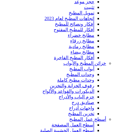
حجز موعد
تثبيت
تمويل المطبخ
اتجاهات المطبخ لعام 2023
أفكار ونصائح للمطبخ
أفكار للمطبخ المفتوح
مطابخ خضراء
مطابخ زرقاء
مطابخ رمادية
مطابخ بيضاء
أفكار المطبخ الفاخرة
خزائن المطبخ والأبواب
أبواب المطبخ
وحدات المطبخ
وحدات مطبخ كاملة
رفوف الخزانة والتخزين
الديكورات والقواعد والألواح
حزم الباب والأدراج
صناديق درج
واجهات أدراج
تخزين المطبخ
أسطح عمل المطبخ
أسطح العمل المصفحة
أسطح العمل الخشبية الصلبة