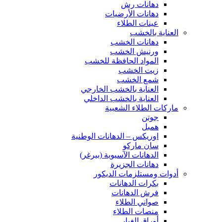
دهانات رش
دهانات الأرضيات
عينات الطلاء
العناية بالخشب
دهانات الخشب
ورنيش الخشب
المواد الحافظة للخشب
زيت الخشب
شمع الخشب
العناية بالخشب الخارجي
العناية بالخشب الداخلي
ماركات الطلاء الشعبية
جوتن
همبل
اوريكس – الدهانات الوطنية
سان ماركو
الدهانات الآسيوية (بيرغر)
دهانات الجزيرة
أدوات ومستلزمات الديكور
بكرات الدهانات
فرش الدهانات
صواني الطلاء
منصات الطلاء
أوراق الغبار