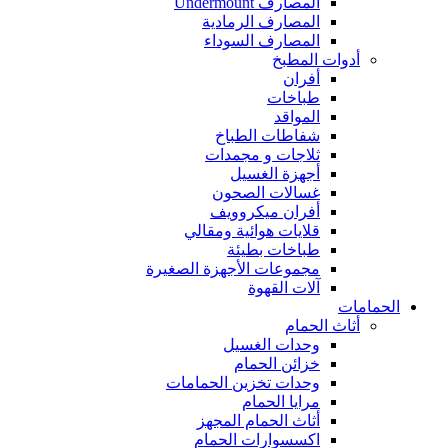
المصارف Undermount
المصارف الرمادية
المصارف السوداء
أدوات المطبخ
أفران
طباخات
المواقد
شفاطات الطباخ
ثلاجات و مجمدات
أجهزة الغسيل
غسالات الصحون
أفران ميكروويف
قلايات هوائية ومقالي
طباخات بطيئة
مجموعات الأجهزة الصغيرة
آلات القهوة
الحمامات
أثاث الحمام
وحدات الغسيل
خزائن الحمام
وحدات تخزين الحمامات
مرايا الحمام
أثاث الحمام المجهز
اكسسوارات الحمام