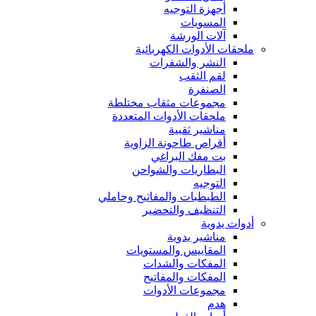
أجهزة التوجيه
المسويات
آلات الورشة
ملحقات الأدوات الكهربائية
النشر والشفرات
لقم الثقب
الصنفرة
مجموعات مثقاب مختلطة
ملحقات الأدوات المتعددة
مناشير ثقبية
أقراص طاحونة الزاوية
بت مفك البراغي
البطاريات والشواحن
التوجيه
الطبطبات والمفاتيح وحاملي
التنظيف والتحضير
أدوات يدوية
مناشير يدوية
المقاييس والمستويات
المفكات والشدات
المفكات والمفاتيح
مجموعات الأدوات
هدم