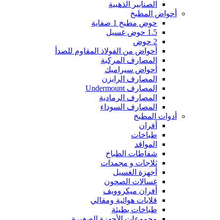
الصنابير الذهبية
أحواض المطبخ
حوض مطبخ 1 صفاية
1.5 حوض غسيل
2 حوض
أحواض من الفولاذ المقاوم للصدأ
المصارف المركبة
أحواض سيراميك
المصارف الرايزن
المصارف Undermount
المصارف الرمادية
المصارف السوداء
أدوات المطبخ
أفران
طباخات
المواقد
شفاطات الطباخ
ثلاجات و مجمدات
أجهزة الغسيل
غسالات الصحون
أفران ميكروويف
قلايات هوائية ومقالي
طباخات بطيئة
مجموعات الأجهزة الصغيرة