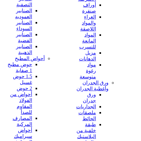
التصفية
أوراف
الصنابير
صنفرة
العموديه
الغراء
الصنابير
والمواد
السوداء
اللاصقة
الصنابير
المواد
الفضية
المانعة
الصنابير
للتسرب
الذهبية
مزيل
أحواض المطبخ
الدهانات
حوض مطبخ
مواد
1 صفاية
رغوة
1.5 حوض
متوسعة
غسيل
ورق الجدران
2 حوض
وأغطية الجدران
أحواض من
ورق
الفولاذ
جدران
المقاوم
الجداريات
للصدأ
ملصقات
المصارف
الحائط
المركبة
طبقة
أحواض
خلفية من
سيراميك
البلاستيك