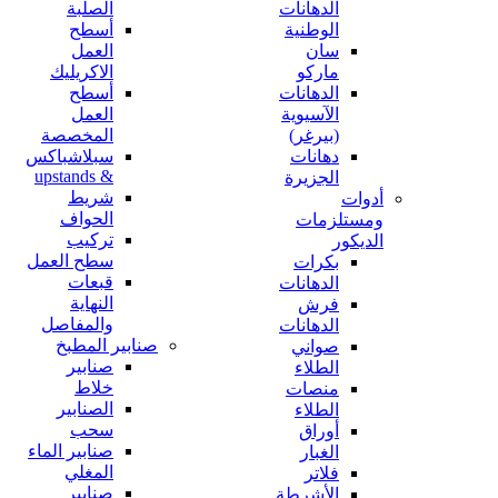
الدهانات
الصلبة
الوطنية
أسطح
سان
العمل
ماركو
الاكريليك
الدهانات
أسطح
الآسيوية
العمل
(بيرغر)
المخصصة
دهانات
سبلاشباكس
& upstands
الجزيرة
شريط
أدوات
الحواف
ومستلزمات
تركيب
الديكور
سطح العمل
بكرات
قبعات
الدهانات
النهاية
فرش
والمفاصل
الدهانات
صنابير المطبخ
صواني
صنابير
الطلاء
خلاط
منصات
الصنابير
الطلاء
سحب
أوراق
صنابير الماء
الغبار
المغلي
فلاتر
صنابير
الأشرطة