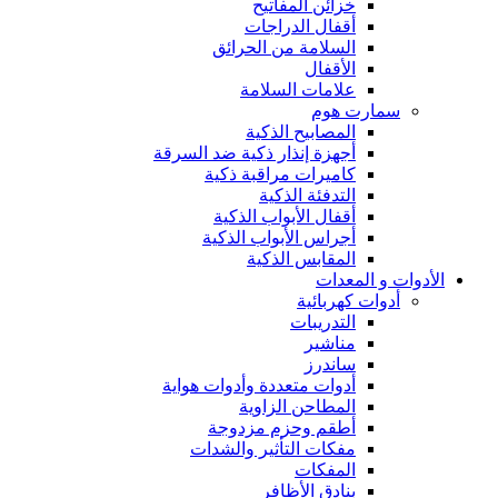
خزائن المفاتيح
أقفال الدراجات
السلامة من الحرائق
الأقفال
علامات السلامة
سمارت هوم
المصابيح الذكية
أجهزة إنذار ذكية ضد السرقة
كاميرات مراقبة ذكية
التدفئة الذكية
أقفال الأبواب الذكية
أجراس الأبواب الذكية
المقابس الذكية
الأدوات و المعدات
أدوات كهربائية
التدريبات
مناشير
ساندرز
أدوات متعددة وأدوات هواية
المطاحن الزاوية
أطقم وحزم مزدوجة
مفكات التأثير والشدات
المفكات
بنادق الأظافر