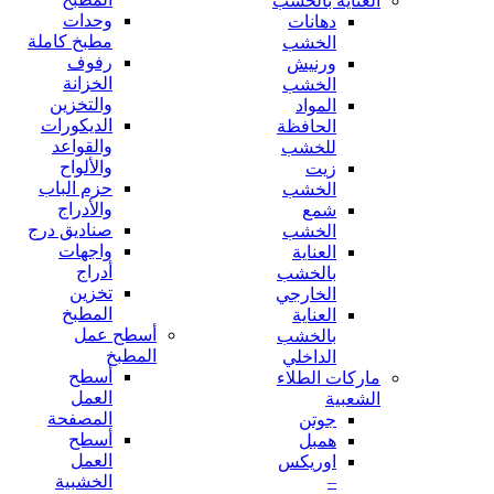
العناية بالخشب
وحدات
دهانات
مطبخ كاملة
الخشب
رفوف
ورنيش
الخزانة
الخشب
والتخزين
المواد
الديكورات
الحافظة
والقواعد
للخشب
والألواح
زيت
حزم الباب
الخشب
والأدراج
شمع
صناديق درج
الخشب
واجهات
العناية
أدراج
بالخشب
تخزين
الخارجي
المطبخ
العناية
أسطح عمل
بالخشب
المطبخ
الداخلي
أسطح
ماركات الطلاء
العمل
الشعبية
المصفحة
جوتن
أسطح
همبل
العمل
اوريكس
–
الخشبية