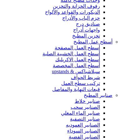
وحدات مطبخ كاملة
رفوف الخزانة والتخزين
الديكورات والقواعد والألواح
حزم الباب والأدراج
صناديق درج
واجهات أدراج
تخزين المطبخ
أسطح عمل المطبخ
أسطح العمل المصفحة
أسطح العمل الخشبية الصلبة
أسطح العمل الاكريليك
أسطح العمل المخصصة
سبلاشباكس & upstands
شريط الحواف
تركيب سطح العمل
قبعات النهاية والمفاصل
صنابير المطبخ
صنابير خلاط
الصنابير سحب
صنابير الماء المغلي
صنابير التصفية
الصنابير العموديه
الصنابير السوداء
الصنابير الفضية