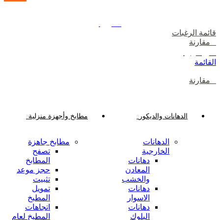
دخول / إشتراك
رصيدك
0
ر.ع.
قائمة الرغبات
0
مقارنة
0
ر.ع.
القائمة
0
مقارنة
تصفح الفئات
الدهانات والديكور
مطابخ وأجهزة منزلية
الدهانات
مطابخ جاهزة
الخارجية
تصفح
دهانات
المطابخ
المعادن
حجز موعد
والخشب
تثبيت
دهانات
تمويل
الاسوار
المطبخ
دهانات
اتجاهات
البلوك
المطبخ لعام