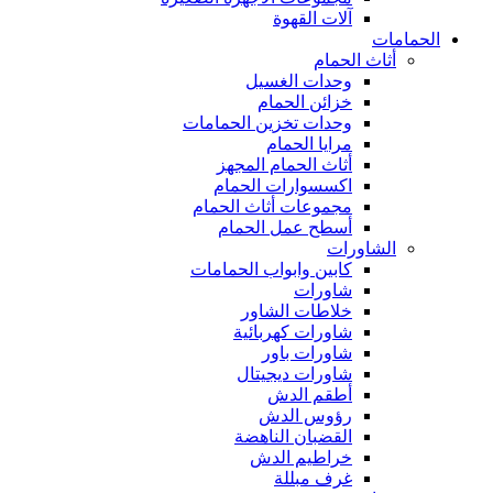
آلات القهوة
الحمامات
أثاث الحمام
وحدات الغسيل
خزائن الحمام
وحدات تخزين الحمامات
مرايا الحمام
أثاث الحمام المجهز
اكسسوارات الحمام
مجموعات أثاث الحمام
أسطح عمل الحمام
الشاورات
كابين وابواب الحمامات
شاورات
خلاطات الشاور
شاورات كهربائية
شاورات باور
شاورات ديجيتال
أطقم الدش
رؤوس الدش
القضبان الناهضة
خراطيم الدش
غرف مبللة