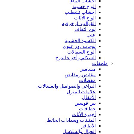
أخشاب البناء
الواح خشبية
أخشاب تشطيب
الواح الاثاث
القوالب الزخرفية
لوح التفاف
عتب
الكسوة الخشبية
لوحات دور علوي
ألواح السقالات
السلالم وأجزاء الدرج
ملحقات
مسامير
مقابض ومقابض
مفصلات
البراغي والصواميل والغسالات
علامات المنزل
الأقفال
بين قوسين
خطافات
أجهزة الأثاث
المثبتات وسدادات الحائط
الأظافر
الحبال والسلاسل