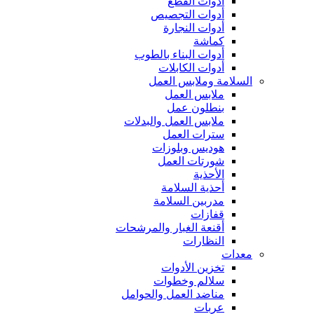
أدوات القطع
أدوات التجصيص
أدوات النجارة
كماشة
أدوات البناء بالطوب
أدوات الكابلات
السلامة وملابس العمل
ملابس العمل
بنطلون عمل
ملابس العمل والبدلات
سترات العمل
هوديس وبلوزات
شورتات العمل
الأحذية
أحذية السلامة
مدربين السلامة
قفازات
أقنعة الغبار والمرشحات
النظارات
معدات
تخزين الأدوات
سلالم وخطوات
مناضد العمل والحوامل
عربات