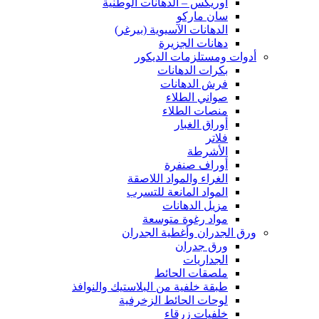
اوريكس – الدهانات الوطنية
سان ماركو
الدهانات الآسيوية (بيرغر)
دهانات الجزيرة
أدوات ومستلزمات الديكور
بكرات الدهانات
فرش الدهانات
صواني الطلاء
منصات الطلاء
أوراق الغبار
فلاتر
الأشرطة
أوراف صنفرة
الغراء والمواد اللاصقة
المواد المانعة للتسرب
مزيل الدهانات
مواد رغوة متوسعة
ورق الجدران وأغطية الجدران
ورق جدران
الجداريات
ملصقات الحائط
طبقة خلفية من البلاستيك والنوافذ
لوحات الحائط الزخرفية
خلفيات زرقاء