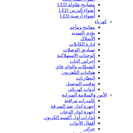
مصابيح طاولة LED
أضواء التزيين LED
أضواء أرضية LED
كهرباء
مفاتيح ومآخذ
يؤدي التمديد
الأسلاك
إدارة الكابلات
صناديق الوصلات
الوحدات الاستهلاكية
أجراس الباب
الشبكات والواي فاي
هوائيات التلفزيون
البطاريات
توقيت التوصيل
أدوات كهربائي
الأمن والسلامة المنزلية
كاميرات مراقبة
أجهزة إنذار ضد السرقة
أجهزة إنذار الدخان
إنذارات أول أكسيد الكربون
أقفال الأبواب
خزائن