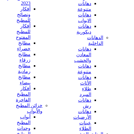
2023
دهانات
أفكار
متنوعة
ونصائح
دهانات
للمطبخ
الابواب
أفكار
دهانات
للمطبخ
ديكورية
المفتوح
الدهانات
مطابخ
الداخلية
خضراء
دهانات
مطابخ
المعادن
زرقاء
والخشب
مطابخ
دهانات
رمادية
متنوعة
مطابخ
دهانات
بيضاء
الأثاث
أفكار
طلاء
المطبخ
المبرد
الفاخرة
دهانات
خزائن المطبخ
رش
والأبواب
دهانات
أبواب
الأرضيات
المطبخ
عينات
وحدات
الطلاء
المطبخ