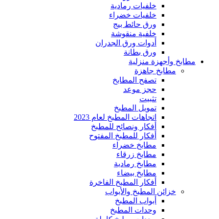
خلفيات رمادية
خلفيات خضراء
ورق حائط بيج
خلفية منقوشة
أدوات ورق الجدران
ورق بطانة
مطابخ وأجهزة منزلية
مطابخ جاهزة
تصفح المطابخ
حجز موعد
تثبيت
تمويل المطبخ
اتجاهات المطبخ لعام 2023
أفكار ونصائح للمطبخ
أفكار للمطبخ المفتوح
مطابخ خضراء
مطابخ زرقاء
مطابخ رمادية
مطابخ بيضاء
أفكار المطبخ الفاخرة
خزائن المطبخ والأبواب
أبواب المطبخ
وحدات المطبخ