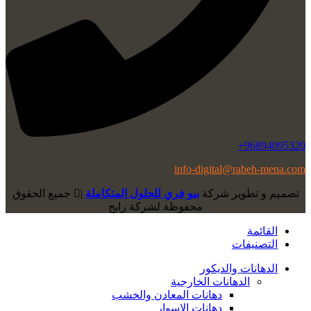
96894095320+
info-digital@rabeh-mena.com
تصميم و تطوير شركة
بيو فري للحلول المتكاملة
|
ﺟﻤﻴﻊ اﻟﺤﻘﻮق
ﻣﺤﻔﻮﻇﺔ لشرﻛﺔ رابح
القائمة
التصنيفات
الدهانات والديكور
الدهانات الخارجية
دهانات المعادن والخشب
دهانات الاسوار