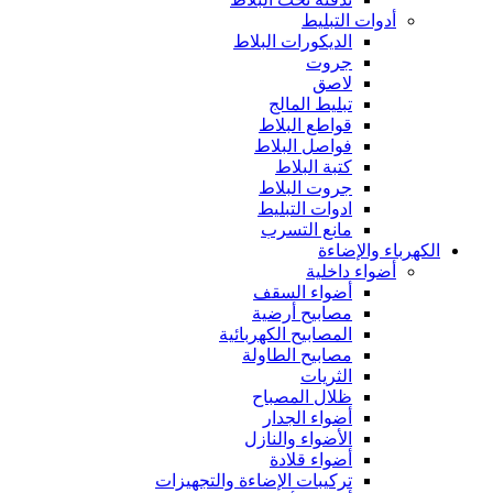
أدوات التبليط
الديكورات البلاط
جروت
لاصق
تبليط المالج
قواطع البلاط
فواصل البلاط
كتبة البلاط
جروت البلاط
ادوات التبليط
مانع التسرب
الكهرباء والإضاءة
أضواء داخلية
أضواء السقف
مصابيح أرضية
المصابيح الكهربائية
مصابيح الطاولة
الثريات
ظلال المصباح
أضواء الجدار
الأضواء والنازل
أضواء قلادة
تركيبات الإضاءة والتجهيزات