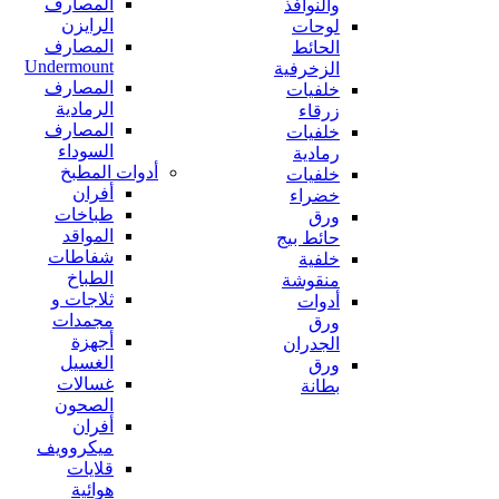
المصارف
والنوافذ
الرايزن
لوحات
المصارف
الحائط
Undermount
الزخرفية
المصارف
خلفيات
الرمادية
زرقاء
المصارف
خلفيات
السوداء
رمادية
أدوات المطبخ
خلفيات
أفران
خضراء
طباخات
ورق
المواقد
حائط بيج
شفاطات
خلفية
الطباخ
منقوشة
ثلاجات و
أدوات
مجمدات
ورق
أجهزة
الجدران
الغسيل
ورق
غسالات
بطانة
الصحون
أفران
ميكروويف
قلايات
هوائية