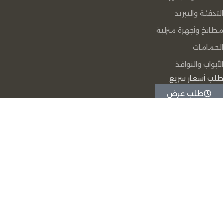
التدفئة والتبريد
مطابخ وأجهزة منزلية
الحمامات
الأبواب والنوافذ
طلب أسعار سريع
طلب عرض
سعر سريع
يمكننا مساعدتك
96894095320+
96894095320+
info-digital@rabeh-mena.com
تصميم و تطوير شركة
بيو فري للحلول المتكاملة
|
ﺟﻤﻴﻊ اﻟﺤﻘﻮق
ﻣﺤﻔﻮﻇﺔ لشرﻛﺔ رابح
المتجر