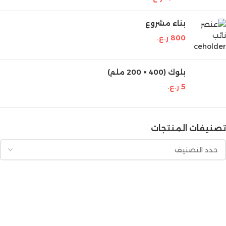
بناء مشروع
800
ر.ع.
بلوك (400 × 200 ملم)
5
ر.ع.
تصنيفات المنتجات