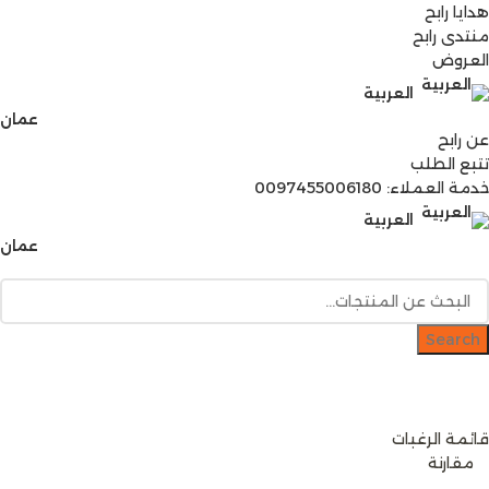
هدايا رابح
منتدى رابح
العروض
العربية
عمان
عن رابح
تتبع الطلب
خدمة العملاء: 0097455006180
العربية
عمان
Search
دخول / إشتراك
رصيدك
0
ر.ع.
قائمة الرغبات
0
مقارنة
0
items
0
ر.ع.