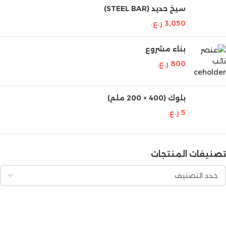
سيخ حديد (STEEL BAR)
3,050
ر.ع.
بناء مشروع
800
ر.ع.
بلوك (400 × 200 ملم)
5
ر.ع.
تصنيفات المنتجات