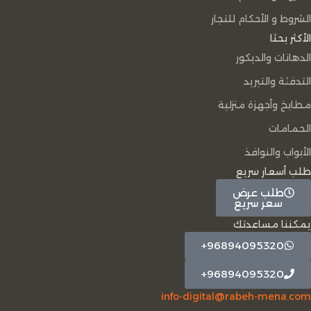
الشروط و الأحكام للتجار
الأكثر بحثا
الدهانات والديكور
التدفئة والتبريد
مطابخ وأجهزة منزلية
الحمامات
الأبواب والنوافذ
طلب أسعار سريع
طلب عرض
سعر سريع
يمكننا مساعدتك
96894095320+
96894095320+
info-digital@rabeh-mena.com