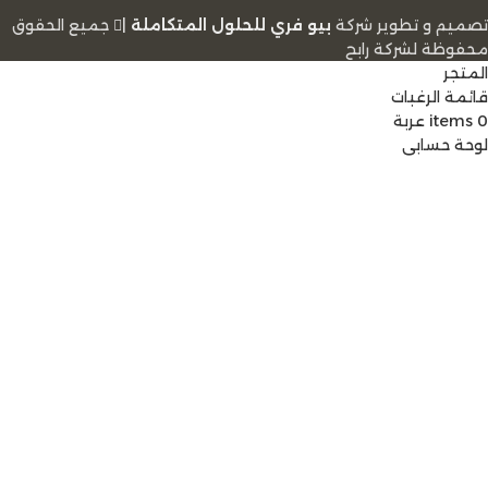
تصميم و تطوير شركة
بيو فري للحلول المتكاملة
|
ﺟﻤﻴﻊ اﻟﺤﻘﻮق
ﻣﺤﻔﻮﻇﺔ لشرﻛﺔ رابح
المتجر
قائمة الرغبات
0
items
عربة
لوحة حسابي