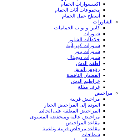
اكسسوارات الحمام
مجموعات أثاث الحمام
أسطح عمل الحمام
الشاورات
كابين وابواب الحمامات
شاورات
خلاطات الشاور
شاورات كهربائية
شاورات باور
شاورات ديجيتال
أطقم الدش
رؤوس الدش
القضبان الناهضة
خراطيم الدش
غرف مبللة
مراحيض
مراحيض قريبة
العودة إلى المراحيض الجدار
المراحيض المعلقة على الحائط
مراحيض عالية ومنخفضة المستوى
مقاعد المراحيض
مقاعد مرحاض قريبة وناعمة
شطافات