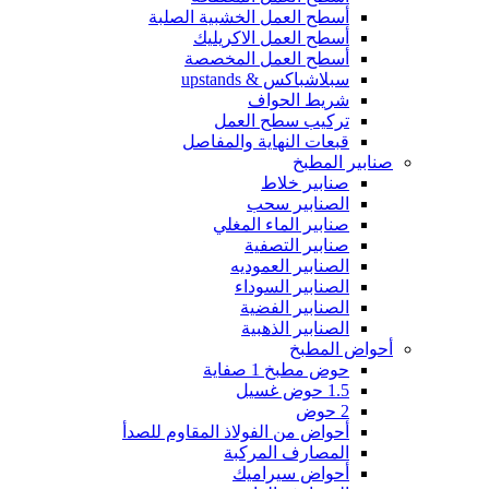
أسطح العمل الخشبية الصلبة
أسطح العمل الاكريليك
أسطح العمل المخصصة
سبلاشباكس & upstands
شريط الحواف
تركيب سطح العمل
قبعات النهاية والمفاصل
صنابير المطبخ
صنابير خلاط
الصنابير سحب
صنابير الماء المغلي
صنابير التصفية
الصنابير العموديه
الصنابير السوداء
الصنابير الفضية
الصنابير الذهبية
أحواض المطبخ
حوض مطبخ 1 صفاية
1.5 حوض غسيل
2 حوض
أحواض من الفولاذ المقاوم للصدأ
المصارف المركبة
أحواض سيراميك