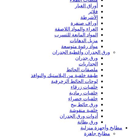
أوراق الغبار
فلاتر
الأشرطة
أوراف صنفرة
الغراء والمواد اللاصقة
المواد المانعة للتسرب
مزيل الدهانات
مواد رغوة متوسعة
ورق الجدران وأغطية الجدران
ورق جدران
الجداريات
ملصقات الحائط
طبقة خلفية من البلاستيك والنوافذ
لوحات الحائط الزخرفية
خلفيات زرقاء
خلفيات رمادية
خلفيات خضراء
ورق حائط بيج
خلفية منقوشة
أدوات ورق الجدران
ورق بطانة
مطابخ وأجهزة منزلية
مطابخ جاهزة