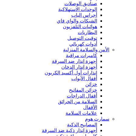
صناديق الوصلات
الوحدات الاستهلاكية
أجراس الباب
الشبكات والواي فاي
هوائيات التلفزيون
البطاريات
توقيت التوصيل
أدوات كهربائي
الأمن والسلامة المنزلية
كاميرات مراقبة
أجهزة إنذار ضد السرقة
أجهزة إنذار الدخان
إنذارات أول أكسيد الكربون
أقفال الأبواب
خزائن
خزائن المفاتيح
أقفال الدراجات
السلامة من الحرائق
الأقفال
علامات السلامة
سمارت هوم
المصابيح الذكية
أجهزة إنذار ذكية ضد السرقة