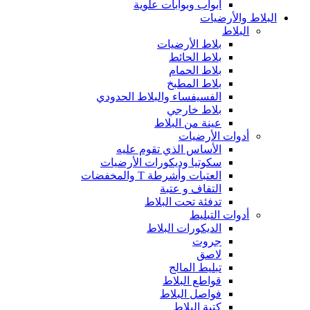
أبواب وبوابات علوية
البلاط والأرضيات
البلاط
بلاط الأرضيات
بلاط الحائط
بلاط الحمام
بلاط المطبخ
الفسيفساء والبلاط الحدودي
بلاط خارجي
عينة من البلاط
أدوات الأرضيات
الأساس الذي تقوم عليه
سكوتيا وديكورات الأرضيات
العتبات وأشرطة T والمخفضات
التفاف و عتبة
تدفئة تحت البلاط
أدوات التبليط
الديكورات البلاط
جروت
لاصق
تبليط المالج
قواطع البلاط
فواصل البلاط
كتبة البلاط