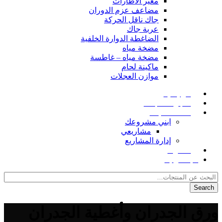
مغير الاطارات
مضاعف عزم الدوران
جاك ناقل الحركة
عربة جاك
الضاغطة الدوارة الخلفية
مضخة مياه
مضخة مياه – غاطسة
ماكينة لحام
موازن العجلات
الرئيسية
متجر المنتجات
خدمات البناء
ابني مشروعك
مشاريعي
إدارة المشاريع
المدونة
للإتصال بنا
Search
ورق الجدران وأغطية الجدران