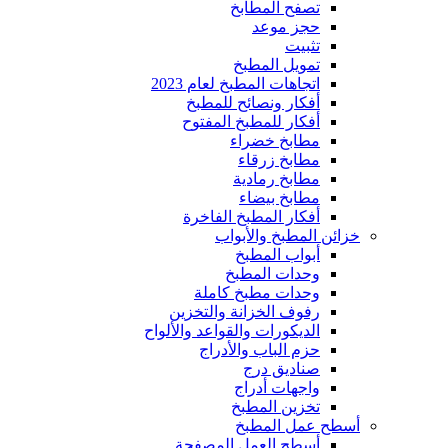
تصفح المطابخ
حجز موعد
تثبيت
تمويل المطبخ
اتجاهات المطبخ لعام 2023
أفكار ونصائح للمطبخ
أفكار للمطبخ المفتوح
مطابخ خضراء
مطابخ زرقاء
مطابخ رمادية
مطابخ بيضاء
أفكار المطبخ الفاخرة
خزائن المطبخ والأبواب
أبواب المطبخ
وحدات المطبخ
وحدات مطبخ كاملة
رفوف الخزانة والتخزين
الديكورات والقواعد والألواح
حزم الباب والأدراج
صناديق درج
واجهات أدراج
تخزين المطبخ
أسطح عمل المطبخ
أسطح العمل المصفحة