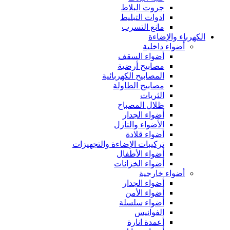
جروت البلاط
ادوات التبليط
مانع التسرب
الكهرباء والإضاءة
أضواء داخلية
أضواء السقف
مصابيح أرضية
المصابيح الكهربائية
مصابيح الطاولة
الثريات
ظلال المصباح
أضواء الجدار
الأضواء والنازل
أضواء قلادة
تركيبات الإضاءة والتجهيزات
أضواء الأطفال
أضواء الخزانات
أضواء خارجية
أضواء الجدار
أضواء الأمن
أضواء سلسلة
الفوانيس
أعمدة انارة