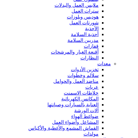
ملابس العمل والبدلات
سترات العمل
هوديس وبلوزات
شورتات العمل
الأحذية
أحذية السلامة
مدربين السلامة
قفازات
أقنعة الغبار والمرشحات
النظارات
معدات
تخزين الأدوات
سلالم وخطوات
مناضد العمل والحوامل
عربات
خلاطات الاسمنت
المكانس الكهربائية
العناية بالسيارات وصيانتها
آلات الورشة
ضواغط الهواء
المشاعل وأضواء العمل
القماش المشمع والأغطية والأكياس
مولدات