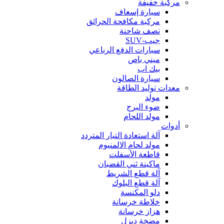
مركبة خفيفة
سيارة إسعاف
مركبة مكافحة الحرائق
نصف شاحنة
جيب-SUV
سيارات الدفع الرباعي
ميني باص
بيك اب
سيارة الصالون
معدات توليد الطاقة
مولد
ضوء البرج
مولد اللحام
أدوات
آلة استعادة التيار المتردد
مولد لحام الالمنيوم
قاطعة الأسفلت
ماكينة ثني القضبان
آلة قطع الشريط
آلة قطع البلوك
دلو المكنسة
خلاطة خرسانة
هزاز خرسانة
مضخة ديزل