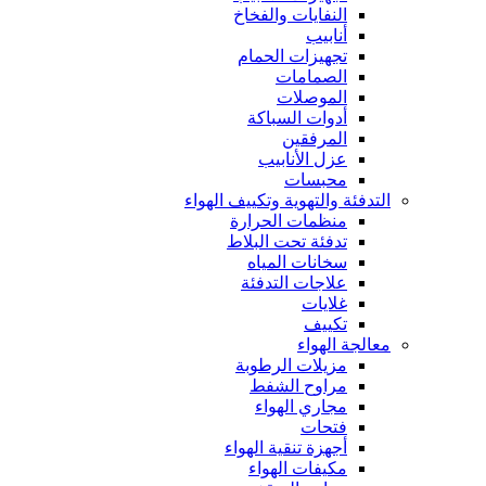
النفايات والفخاخ
أنابيب
تجهيزات الحمام
الصمامات
الموصلات
أدوات السباكة
المرفقين
عزل الأنابيب
محبسات
التدفئة والتهوية وتكييف الهواء
منظمات الحرارة
تدفئة تحت البلاط
سخانات المياه
علاجات التدفئة
غلايات
تكييف
معالجة الهواء
مزيلات الرطوبة
مراوح الشفط
مجاري الهواء
فتحات
أجهزة تنقية الهواء
مكيفات الهواء