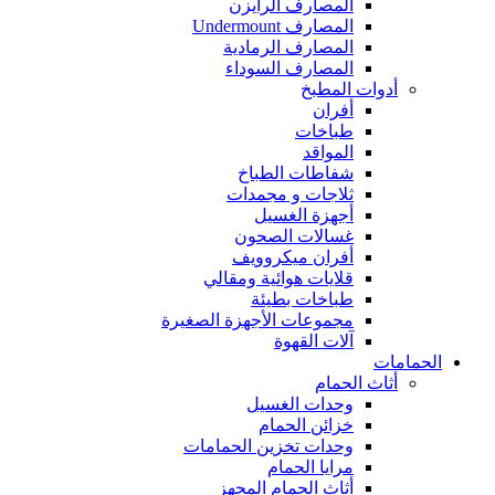
المصارف الرايزن
المصارف Undermount
المصارف الرمادية
المصارف السوداء
أدوات المطبخ
أفران
طباخات
المواقد
شفاطات الطباخ
ثلاجات و مجمدات
أجهزة الغسيل
غسالات الصحون
أفران ميكروويف
قلايات هوائية ومقالي
طباخات بطيئة
مجموعات الأجهزة الصغيرة
آلات القهوة
الحمامات
أثاث الحمام
وحدات الغسيل
خزائن الحمام
وحدات تخزين الحمامات
مرايا الحمام
أثاث الحمام المجهز