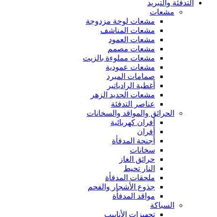
التدفئة والتبريد
مشعات
مشعات لوحة مزدوجة
مشعات المناشف
مشعات العمود
مشعات مصمم
مشعات مملوءة بالزيت
مشعات عمودية
صمامات المبرد
أغطية الرادياتير
مشعات الحديد الزهر
عناصر التدفئة
الحرائق والمواقد والسخانات
أفران كهربائية
أفران
أجنحة المدفأة
سخانات
حرائق الغاز
النار تحيط
ملحقات المدفأة
جذوع الأشجار والفحم
مواقد المدفأة
السباكة
تجهيزات الأنابيب