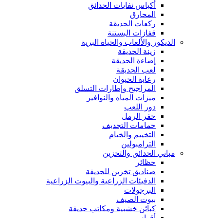
أكياس نفايات الحدائق
المحارق
ركعات الحديقة
قفازات البستنة
الديكور والألعاب والحياة البرية
زينة الحديقة
إضاءة الحديقة
لعب الحديقة
رعاية الحيوان
المراجيح وإطارات التسلق
ميزات المياه والنوافير
دور اللعب
حفر الرمل
حمامات التجديف
التخييم والخيام
الترامبولين
مباني الحدائق والتخزين
حظائر
صناديق تخزين للحديقة
الدفيئات الزراعية والبيوت الزراعية
البرجولات
بيوت الصيف
كبائن خشبية ومكاتب حديقة
أقواس