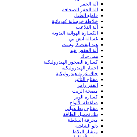
آلة الحفر
آلة الحفر الصحافة
قاطع الطبل
خلاطة خرسانة كهربائية
آلة التلاعب
الكسارة الهوائية اليدوية
غسالة اتش بي
هيد ليفت-2 بوست
آلة العقص هيد
هيد. جاك
كسارة الصخور الهيدروليكية
اختبار الهيدروليكية
جاك عربة هيدروليكية
مفتاح التأثير
القفز رامر
مضخة الزيت
كسارة الوبر
ضاغطة الألواح
مفتاح ربط هوائي
بنك تحميل الطاقة
مجرفة السلطة
دلو الشاشة
منشار البلاط