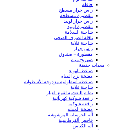
حافلة
رأس جرار مسطح
مقطورة مسطحة
رأس جرار لوبيد
مقطورة لوبيد
شاحنة السلامة
ناقلة الصرف الصحي
شاحنة قلابة
رأس جرار
مقطورة – صندوق
صهريج مياه
معدات خفيفة
ضاغط الهواء
مضخة نزح المياه
ضاغطة أسطوانية مزدوجة الأسطوانة
شاحنة قلابة
نظام التغشية لقمع الغبار
رافعة شوكية كهربائية
رافعة شوكية
مضخة الممله
آلة الخرسانة المرشوشة
فاحص القرطاسية
آلة الكناس