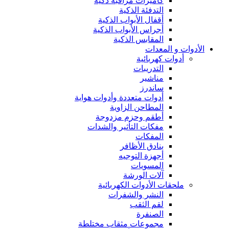
كاميرات مراقبة ذكية
التدفئة الذكية
أقفال الأبواب الذكية
أجراس الأبواب الذكية
المقابس الذكية
الأدوات و المعدات
أدوات كهربائية
التدريبات
مناشير
ساندرز
أدوات متعددة وأدوات هواية
المطاحن الزاوية
أطقم وحزم مزدوجة
مفكات التأثير والشدات
المفكات
بنادق الأظافر
أجهزة التوجيه
المسويات
آلات الورشة
ملحقات الأدوات الكهربائية
النشر والشفرات
لقم الثقب
الصنفرة
مجموعات مثقاب مختلطة