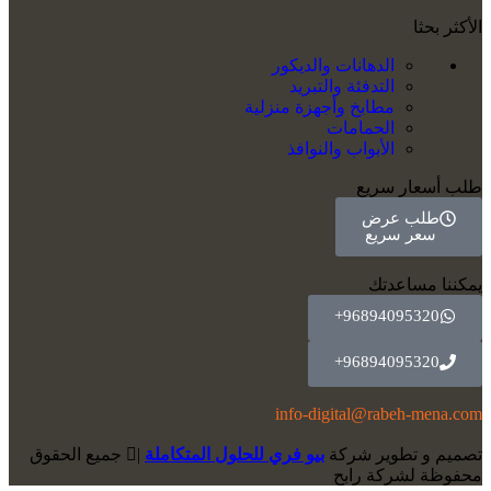
الأكثر بحثا
الدهانات والديكور
التدفئة والتبريد
مطابخ وأجهزة منزلية
الحمامات
الأبواب والنوافذ
طلب أسعار سريع
طلب عرض
سعر سريع
يمكننا مساعدتك
96894095320+
96894095320+
info-digital@rabeh-mena.com
تصميم و تطوير شركة
بيو فري للحلول المتكاملة
|
ﺟﻤﻴﻊ اﻟﺤﻘﻮق
ﻣﺤﻔﻮﻇﺔ لشرﻛﺔ رابح