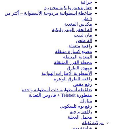
جرافة
حفارة هيدروليكية مجنزرة
ضاغطة أسطوانية مزدوجة الأسطوانة – أكثر من
5 طن
مكدس المغذية
آلة الحفر الهيدروليكية
مان ليفت
آلة طحن
رافعة متنقلة
مصنع كسارة متنقلة
المغذية المتنقلة
محطة الفرز المتنقلة
ممهدة الطرق
الأسطوانة الإطارات الهوائية
رافعة للطرق الوعرة
رفع مقص
ضاغطة أسطوانية ذات أسطوانة واحدة
مقطورة Telebelt + قادوس التغذية
مناولة
رفع بوم تلسكوبي
رافعة برجية
محمل العجلة
مركبة ثقيلة
شاحنة بوم