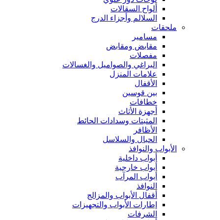
ألواح السقالات
السلالم وأجزاء الدرج
ملحقات
مسامير
مقابض ومقابض
مفصلات
البراغي والصواميل والغسالات
علامات المنزل
الأقفال
بين قوسين
خطافات
أجهزة الأثاث
المثبتات وسدادات الحائط
الأظافر
الحبال والسلاسل
الأبواب والنوافذ
أبواب داخلية
أبواب خارجية
أبواب المرآب
النوافذ
أقفال الأبواب والمزالج
إطارات الأبواب والتجهيزات
الشرفات