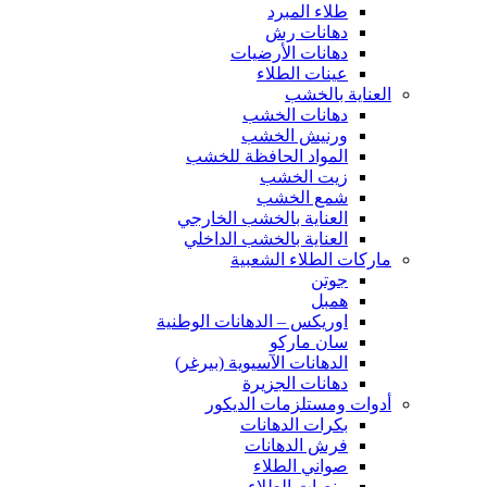
طلاء المبرد
دهانات رش
دهانات الأرضيات
عينات الطلاء
العناية بالخشب
دهانات الخشب
ورنيش الخشب
المواد الحافظة للخشب
زيت الخشب
شمع الخشب
العناية بالخشب الخارجي
العناية بالخشب الداخلي
ماركات الطلاء الشعبية
جوتن
همبل
اوريكس – الدهانات الوطنية
سان ماركو
الدهانات الآسيوية (بيرغر)
دهانات الجزيرة
أدوات ومستلزمات الديكور
بكرات الدهانات
فرش الدهانات
صواني الطلاء
منصات الطلاء