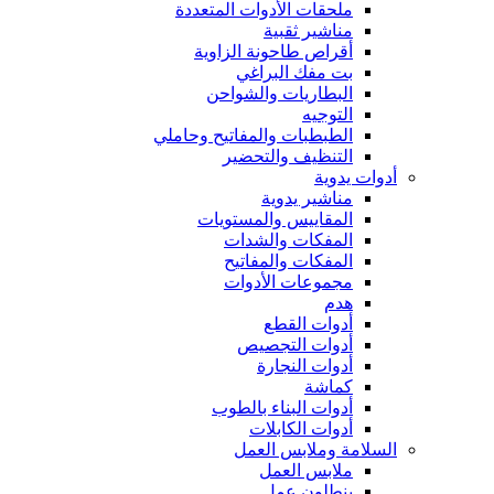
ملحقات الأدوات المتعددة
مناشير ثقبية
أقراص طاحونة الزاوية
بت مفك البراغي
البطاريات والشواحن
التوجيه
الطبطبات والمفاتيح وحاملي
التنظيف والتحضير
أدوات يدوية
مناشير يدوية
المقاييس والمستويات
المفكات والشدات
المفكات والمفاتيح
مجموعات الأدوات
هدم
أدوات القطع
أدوات التجصيص
أدوات النجارة
كماشة
أدوات البناء بالطوب
أدوات الكابلات
السلامة وملابس العمل
ملابس العمل
بنطلون عمل