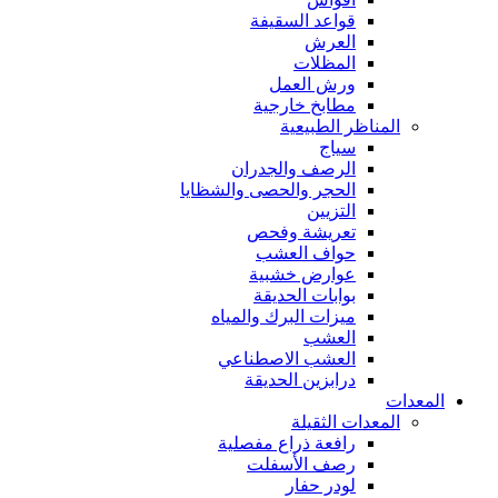
قواعد السقيفة
العرش
المظلات
ورش العمل
مطابخ خارجية
المناظر الطبيعية
سياج
الرصف والجدران
الحجر والحصى والشظايا
التزيين
تعريشة وفحص
حواف العشب
عوارض خشبية
بوابات الحديقة
ميزات البرك والمياه
العشب
العشب الاصطناعي
درابزين الحديقة
المعدات
المعدات الثقيلة
رافعة ذراع مفصلية
رصف الأسفلت
لودر حفار