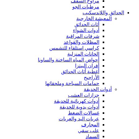
مراوح السقف
مرطبات الجو
الحدائق واللاندسكيب
المعيشة الخارجية
أثاث الحدائق
أدوات الشواء
شرفات المراقبة
المظلات والقواعد
كراسي استلقاء للتشمس
الحانات المنزلية
أحواض المياه الساخنة والساونا
أفران البيتزا
أغطية أثاث الحدائق
الأراجيح
حمامات السباحة وملحقاتها
أدوات الحديقة
جزازات العشب
أدوات كهربائية للحديقة
أدوات يدوية للحديقة
غسالات الضغط
عربات اليد والعربات
المجارف
علب سقي
السماد