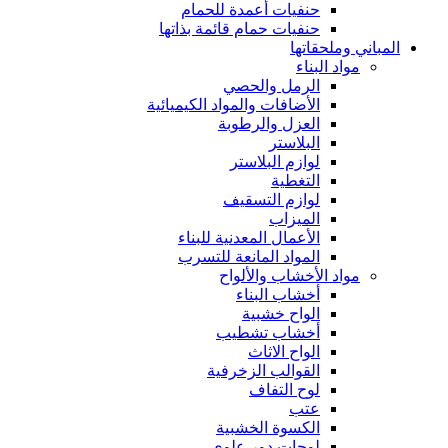
حنفيات أعمدة للحمام
حنفيات حمام قائمة بذاتها
المباني وملحقاتها
مواد البناء
الرمل والحصي
الأضافات والمواد الكيميائية
العزل والرطوبة
البلاستر
لوازم البلاستر
التغطية
لوازم التسقيف
الميزاب
الأعمال المعدنية للبناء
المواد المانعة للتسرب
مواد الأخشاب والألواح
أخشاب البناء
الواح خشبية
أخشاب تشطيب
الواح الاثاث
القوالب الزخرفية
لوح التفاف
عتب
الكسوة الخشبية
لوحات دور علوي