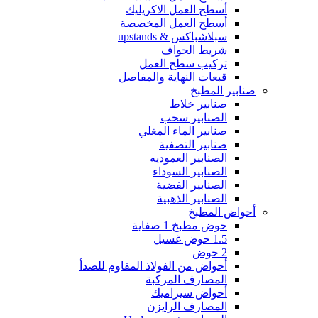
أسطح العمل الاكريليك
أسطح العمل المخصصة
سبلاشباكس & upstands
شريط الحواف
تركيب سطح العمل
قبعات النهاية والمفاصل
صنابير المطبخ
صنابير خلاط
الصنابير سحب
صنابير الماء المغلي
صنابير التصفية
الصنابير العموديه
الصنابير السوداء
الصنابير الفضية
الصنابير الذهبية
أحواض المطبخ
حوض مطبخ 1 صفاية
1.5 حوض غسيل
2 حوض
أحواض من الفولاذ المقاوم للصدأ
المصارف المركبة
أحواض سيراميك
المصارف الرايزن