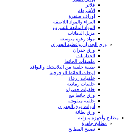
فلاتر
الأشرطة
أوراف صنفرة
الغراء والمواد اللاصقة
المواد المانعة للتسرب
مزيل الدهانات
مواد رغوة متوسعة
ورق الجدران وأغطية الجدران
ورق جدران
الجداريات
ملصقات الحائط
طبقة خلفية من البلاستيك والنوافذ
لوحات الحائط الزخرفية
خلفيات زرقاء
خلفيات رمادية
خلفيات خضراء
ورق حائط بيج
خلفية منقوشة
أدوات ورق الجدران
ورق بطانة
مطابخ وأجهزة منزلية
مطابخ جاهزة
تصفح المطابخ