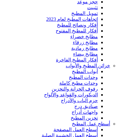
حجز موعد
تثبيت
تمويل المطبخ
اتجاهات المطبخ لعام 2023
أفكار ونصائح للمطبخ
أفكار للمطبخ المفتوح
مطابخ خضراء
مطابخ زرقاء
مطابخ رمادية
مطابخ بيضاء
أفكار المطبخ الفاخرة
خزائن المطبخ والأبواب
أبواب المطبخ
وحدات المطبخ
وحدات مطبخ كاملة
رفوف الخزانة والتخزين
الديكورات والقواعد والألواح
حزم الباب والأدراج
صناديق درج
واجهات أدراج
تخزين المطبخ
أسطح عمل المطبخ
أسطح العمل المصفحة
أسطح العمل الخشبية الصلبة