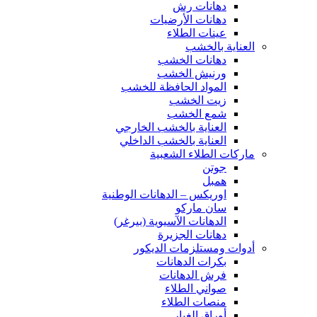
دهانات رش
دهانات الأرضيات
عينات الطلاء
العناية بالخشب
دهانات الخشب
ورنيش الخشب
المواد الحافظة للخشب
زيت الخشب
شمع الخشب
العناية بالخشب الخارجي
العناية بالخشب الداخلي
ماركات الطلاء الشعبية
جوتن
همبل
اوريكس – الدهانات الوطنية
سان ماركو
الدهانات الآسيوية (بيرغر)
دهانات الجزيرة
أدوات ومستلزمات الديكور
بكرات الدهانات
فرش الدهانات
صواني الطلاء
منصات الطلاء
أوراق الغبار