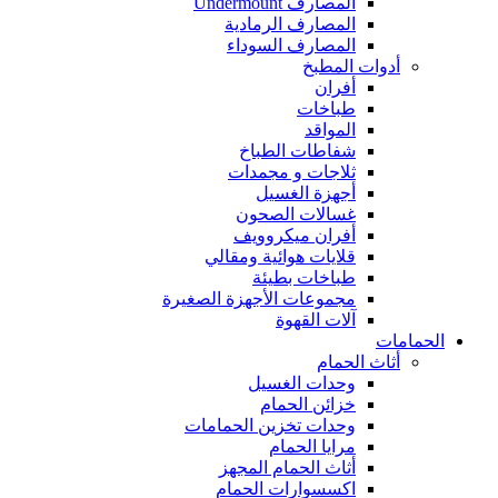
المصارف Undermount
المصارف الرمادية
المصارف السوداء
أدوات المطبخ
أفران
طباخات
المواقد
شفاطات الطباخ
ثلاجات و مجمدات
أجهزة الغسيل
غسالات الصحون
أفران ميكروويف
قلايات هوائية ومقالي
طباخات بطيئة
مجموعات الأجهزة الصغيرة
آلات القهوة
الحمامات
أثاث الحمام
وحدات الغسيل
خزائن الحمام
وحدات تخزين الحمامات
مرايا الحمام
أثاث الحمام المجهز
اكسسوارات الحمام