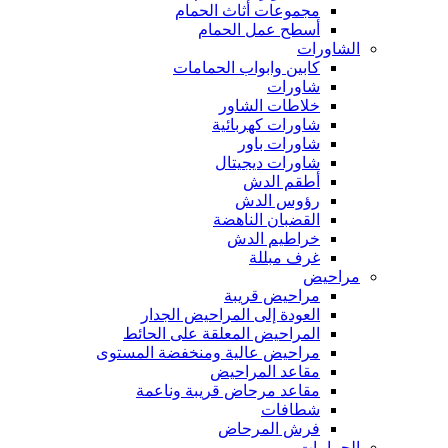
مجموعات أثاث الحمام
أسطح عمل الحمام
الشاورات
كابين وابواب الحمامات
شاورات
خلاطات الشاور
شاورات كهربائية
شاورات باور
شاورات ديجيتال
أطقم الدش
رؤوس الدش
القضبان الناهضة
خراطيم الدش
غرف مبللة
مراحيض
مراحيض قريبة
العودة إلى المراحيض الجدار
المراحيض المعلقة على الحائط
مراحيض عالية ومنخفضة المستوى
مقاعد المراحيض
مقاعد مرحاض قريبة وناعمة
شطافات
فرش المرحاض
الحمامات