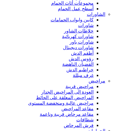
مجموعات أثاث الحمام
أسطح عمل الحمام
الشاورات
كابين وابواب الحمامات
شاورات
خلاطات الشاور
شاورات كهربائية
شاورات باور
شاورات ديجيتال
أطقم الدش
رؤوس الدش
القضبان الناهضة
خراطيم الدش
غرف مبللة
مراحيض
مراحيض قريبة
العودة إلى المراحيض الجدار
المراحيض المعلقة على الحائط
مراحيض عالية ومنخفضة المستوى
مقاعد المراحيض
مقاعد مرحاض قريبة وناعمة
شطافات
فرش المرحاض
الحمامات