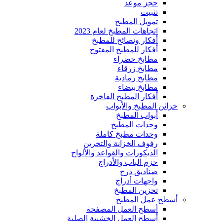
حجز موعد
تثبيت
تمويل المطبخ
اتجاهات المطبخ لعام 2023
أفكار ونصائح للمطبخ
أفكار للمطبخ المفتوح
مطابخ خضراء
مطابخ زرقاء
مطابخ رمادية
مطابخ بيضاء
أفكار المطبخ الفاخرة
خزائن المطبخ والأبواب
أبواب المطبخ
وحدات المطبخ
وحدات مطبخ كاملة
رفوف الخزانة والتخزين
الديكورات والقواعد والألواح
حزم الباب والأدراج
صناديق درج
واجهات أدراج
تخزين المطبخ
أسطح عمل المطبخ
أسطح العمل المصفحة
أسطح العمل الخشبية الصلبة