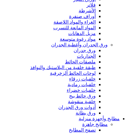
فلاتر
الأشرطة
أوراف صنفرة
الغراء والمواد اللاصقة
المواد المانعة للتسرب
مزيل الدهانات
مواد رغوة متوسعة
ورق الجدران وأغطية الجدران
ورق جدران
الجداريات
ملصقات الحائط
طبقة خلفية من البلاستيك والنوافذ
لوحات الحائط الزخرفية
خلفيات زرقاء
خلفيات رمادية
خلفيات خضراء
ورق حائط بيج
خلفية منقوشة
أدوات ورق الجدران
ورق بطانة
مطابخ وأجهزة منزلية
مطابخ جاهزة
تصفح المطابخ