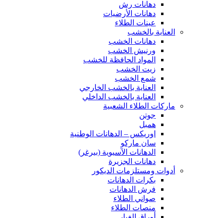
دهانات رش
دهانات الأرضيات
عينات الطلاء
العناية بالخشب
دهانات الخشب
ورنيش الخشب
المواد الحافظة للخشب
زيت الخشب
شمع الخشب
العناية بالخشب الخارجي
العناية بالخشب الداخلي
ماركات الطلاء الشعبية
جوتن
همبل
اوريكس – الدهانات الوطنية
سان ماركو
الدهانات الآسيوية (بيرغر)
دهانات الجزيرة
أدوات ومستلزمات الديكور
بكرات الدهانات
فرش الدهانات
صواني الطلاء
منصات الطلاء
أوراق الغبار