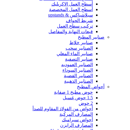
أسطح العمل الاكريليك
أسطح العمل المخصصة
سبلاشباكس & upstands
شريط الحواف
تركيب سطح العمل
قبعات النهاية والمفاصل
صنابير المطبخ
صنابير خلاط
الصنابير سحب
صنابير الماء المغلي
صنابير التصفية
الصنابير العموديه
الصنابير السوداء
الصنابير الفضية
الصنابير الذهبية
أحواض المطبخ
حوض مطبخ 1 صفاية
1.5 حوض غسيل
2 حوض
أحواض من الفولاذ المقاوم للصدأ
المصارف المركبة
أحواض سيراميك
المصارف الرايزن