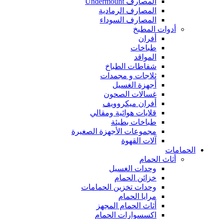
المصارف Undermount
المصارف الرمادية
المصارف السوداء
أدوات المطبخ
أفران
طباخات
المواقد
شفاطات الطباخ
ثلاجات و مجمدات
أجهزة الغسيل
غسالات الصحون
أفران ميكروويف
قلايات هوائية ومقالي
طباخات بطيئة
مجموعات الأجهزة الصغيرة
آلات القهوة
الحمامات
أثاث الحمام
وحدات الغسيل
خزائن الحمام
وحدات تخزين الحمامات
مرايا الحمام
أثاث الحمام المجهز
اكسسوارات الحمام