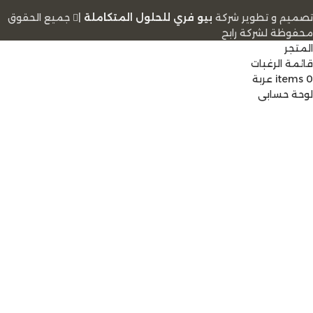
تصميم و تطوير شركة
بيو فري للحلول المتكاملة
|
ﺟﻤﻴﻊ اﻟﺤﻘﻮق
ﻣﺤﻔﻮﻇﺔ لشرﻛﺔ رابح
المتجر
قائمة الرغبات
0
items
عربة
لوحة حسابي