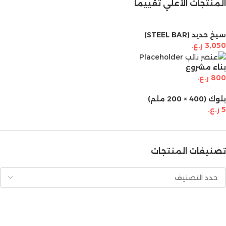
المنتجات الأعلي تقييماً
سيخ حديد (STEEL BAR)
3,050
ر.ع.
بناء مشروع
800
ر.ع.
بلوك (400 × 200 ملم)
5
ر.ع.
تصنيفات المنتجات