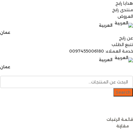
هدايا رابح
منتدى رابح
العروض
العربية
عمان
عن رابح
تتبع الطلب
خدمة العملاء: 0097455006180
العربية
عمان
Search
دخول / إشتراك
رصيدك
0
ر.ع.
قائمة الرغبات
0
مقارنة
0
items
0
ر.ع.