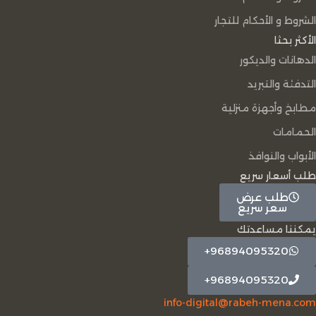
الشروط و الأحكام للتجار
الأكثر بحثا
الدهانات والديكور
التدفئة والتبريد
مطابخ وأجهزة منزلية
الحمامات
الأبواب والنوافذ
طلب أسعار سريع
طلب عرض
سعر سريع
يمكننا مساعدتك
96894095320+
96894095320+
info-digital@rabeh-mena.com