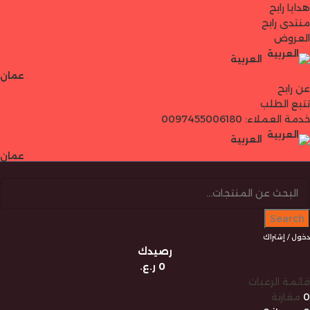
هدايا رابح
منتدى رابح
العروض
العربية
عمان
عن رابح
تتبع الطلب
خدمة العملاء: 0097455006180
العربية
عمان
Search
دخول / إشتراك
رصيدك
0
ر.ع.
قائمة الرغبات
0
مقارنة