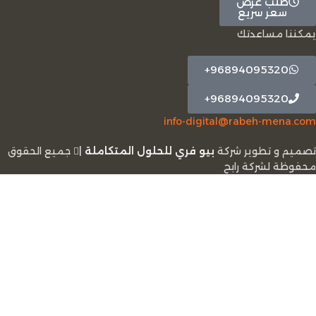
طلب عرض
سعر سريع
يمكننا مساعدتك
96894095320+
96894095320+
info-digital@rabeh-mena.com
تصميم و تطوير شركة
بيو فري للحلول المتكاملة
|
ﺟﻤﻴﻊ اﻟﺤﻘﻮق
ﻣﺤﻔﻮﻇﺔ لشرﻛﺔ رابح