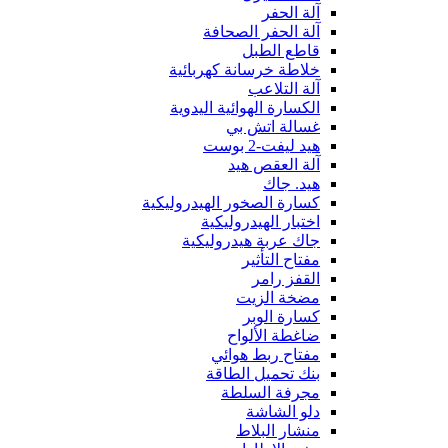
آلة الحفر
آلة الحفر الصحافة
قاطع الطبل
خلاطة خرسانة كهربائية
آلة التلاعب
الكسارة الهوائية اليدوية
غسالة اتش بي
هيد ليفت-2 بوست
آلة العقص هيد
هيد. جاك
كسارة الصخور الهيدروليكية
اختبار الهيدروليكية
جاك عربة هيدروليكية
مفتاح التأثير
القفز رامر
مضخة الزيت
كسارة الوبر
ضاغطة الألواح
مفتاح ربط هوائي
بنك تحميل الطاقة
مجرفة السلطة
دلو الشاشة
منشار البلاط