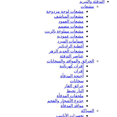
التدفئة والتبريد
مشعات
مشعات لوحة مزدوجة
مشعات المناشف
مشعات العمود
مشعات مصمم
مشعات مملوءة بالزيت
مشعات عمودية
صمامات المبرد
أغطية الرادياتير
مشعات الحديد الزهر
عناصر التدفئة
الحرائق والمواقد والسخانات
أفران كهربائية
أفران
أجنحة المدفأة
سخانات
حرائق الغاز
النار تحيط
ملحقات المدفأة
جذوع الأشجار والفحم
مواقد المدفأة
السباكة
تجهيزات الأنابيب