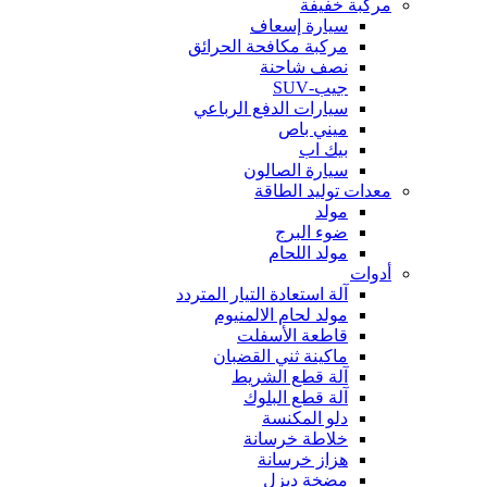
مركبة خفيفة
سيارة إسعاف
مركبة مكافحة الحرائق
نصف شاحنة
جيب-SUV
سيارات الدفع الرباعي
ميني باص
بيك اب
سيارة الصالون
معدات توليد الطاقة
مولد
ضوء البرج
مولد اللحام
أدوات
آلة استعادة التيار المتردد
مولد لحام الالمنيوم
قاطعة الأسفلت
ماكينة ثني القضبان
آلة قطع الشريط
آلة قطع البلوك
دلو المكنسة
خلاطة خرسانة
هزاز خرسانة
مضخة ديزل