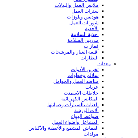
ملابس العمل والبدلات
سترات العمل
هوديس وبلوزات
شورتات العمل
الأحذية
أحذية السلامة
مدربين السلامة
قفازات
أقنعة الغبار والمرشحات
النظارات
معدات
تخزين الأدوات
سلالم وخطوات
مناضد العمل والحوامل
عربات
خلاطات الاسمنت
المكانس الكهربائية
العناية بالسيارات وصيانتها
آلات الورشة
ضواغط الهواء
المشاعل وأضواء العمل
القماش المشمع والأغطية والأكياس
مولدات