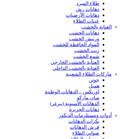
طلاء المبرد
دهانات رش
دهانات الأرضيات
عينات الطلاء
العناية بالخشب
دهانات الخشب
ورنيش الخشب
المواد الحافظة للخشب
زيت الخشب
شمع الخشب
العناية بالخشب الخارجي
العناية بالخشب الداخلي
ماركات الطلاء الشعبية
جوتن
همبل
اوريكس – الدهانات الوطنية
سان ماركو
الدهانات الآسيوية (بيرغر)
دهانات الجزيرة
أدوات ومستلزمات الديكور
بكرات الدهانات
فرش الدهانات
صواني الطلاء
منصات الطلاء