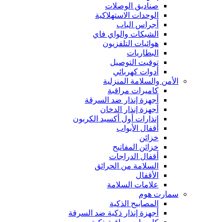
صناديق الوصلات
الوحدات الاستهلاكية
أجراس الباب
الشبكات والواي فاي
هوائيات التلفزيون
البطاريات
توقيت التوصيل
أدوات كهربائي
الأمن والسلامة المنزلية
كاميرات مراقبة
أجهزة إنذار ضد السرقة
أجهزة إنذار الدخان
إنذارات أول أكسيد الكربون
أقفال الأبواب
خزائن
خزائن المفاتيح
أقفال الدراجات
السلامة من الحرائق
الأقفال
علامات السلامة
سمارت هوم
المصابيح الذكية
أجهزة إنذار ذكية ضد السرقة