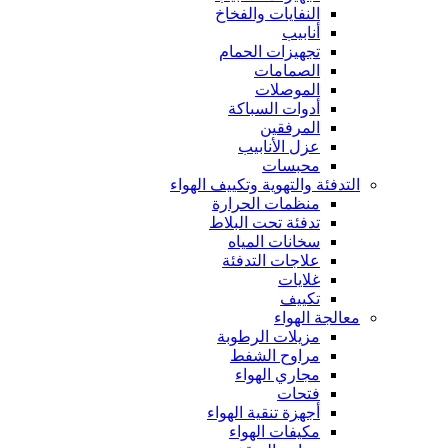
النفايات والفخاخ
أنابيب
تجهيزات الحمام
الصمامات
الموصلات
أدوات السباكة
المرفقين
عزل الأنابيب
محبسات
التدفئة والتهوية وتكييف الهواء
منظمات الحرارة
تدفئة تحت البلاط
سخانات المياه
علاجات التدفئة
غلايات
تكييف
معالجة الهواء
مزيلات الرطوبة
مراوح الشفط
مجاري الهواء
فتحات
أجهزة تنقية الهواء
مكيفات الهواء