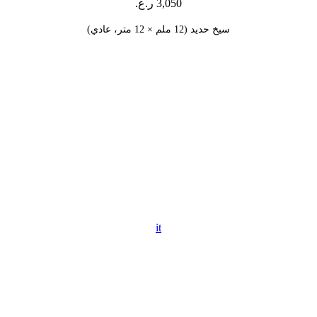
3,050
ر.ع.
سيخ حديد (12 ملم × 12 متر، عادي)
it