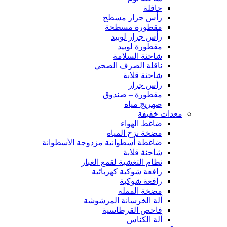
حافلة
رأس جرار مسطح
مقطورة مسطحة
رأس جرار لوبيد
مقطورة لوبيد
شاحنة السلامة
ناقلة الصرف الصحي
شاحنة قلابة
رأس جرار
مقطورة – صندوق
صهريج مياه
معدات خفيفة
ضاغط الهواء
مضخة نزح المياه
ضاغطة أسطوانية مزدوجة الأسطوانة
شاحنة قلابة
نظام التغشية لقمع الغبار
رافعة شوكية كهربائية
رافعة شوكية
مضخة الممله
آلة الخرسانة المرشوشة
فاحص القرطاسية
آلة الكناس