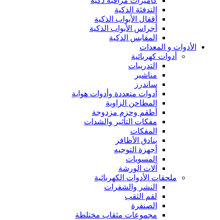
كاميرات مراقبة ذكية
التدفئة الذكية
أقفال الأبواب الذكية
أجراس الأبواب الذكية
المقابس الذكية
الأدوات و المعدات
أدوات كهربائية
التدريبات
مناشير
ساندرز
أدوات متعددة وأدوات هواية
المطاحن الزاوية
أطقم وحزم مزدوجة
مفكات التأثير والشدات
المفكات
بنادق الأظافر
أجهزة التوجيه
المسويات
آلات الورشة
ملحقات الأدوات الكهربائية
النشر والشفرات
لقم الثقب
الصنفرة
مجموعات مثقاب مختلطة