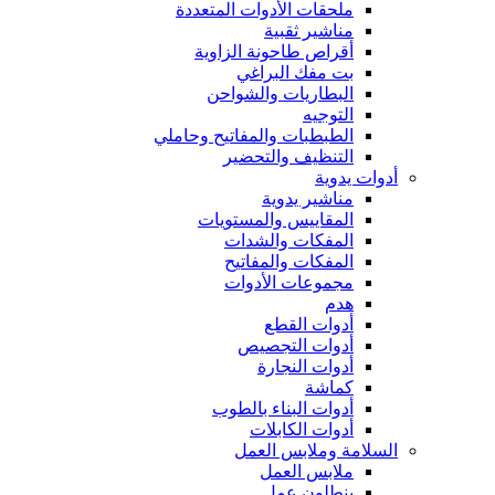
ملحقات الأدوات المتعددة
مناشير ثقبية
أقراص طاحونة الزاوية
بت مفك البراغي
البطاريات والشواحن
التوجيه
الطبطبات والمفاتيح وحاملي
التنظيف والتحضير
أدوات يدوية
مناشير يدوية
المقاييس والمستويات
المفكات والشدات
المفكات والمفاتيح
مجموعات الأدوات
هدم
أدوات القطع
أدوات التجصيص
أدوات النجارة
كماشة
أدوات البناء بالطوب
أدوات الكابلات
السلامة وملابس العمل
ملابس العمل
بنطلون عمل