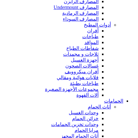
المصارف الرايزن
المصارف Undermount
المصارف الرمادية
المصارف السوداء
أدوات المطبخ
أفران
طباخات
المواقد
شفاطات الطباخ
ثلاجات و مجمدات
أجهزة الغسيل
غسالات الصحون
أفران ميكروويف
قلايات هوائية ومقالي
طباخات بطيئة
مجموعات الأجهزة الصغيرة
آلات القهوة
الحمامات
أثاث الحمام
وحدات الغسيل
خزائن الحمام
وحدات تخزين الحمامات
مرايا الحمام
أثاث الحمام المجهز