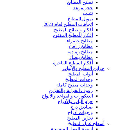
تصفح المطابخ
حجز موعد
تثبيت
تمويل المطبخ
اتجاهات المطبخ لعام 2023
أفكار ونصائح للمطبخ
أفكار للمطبخ المفتوح
مطابخ خضراء
مطابخ زرقاء
مطابخ رمادية
مطابخ بيضاء
أفكار المطبخ الفاخرة
خزائن المطبخ والأبواب
أبواب المطبخ
وحدات المطبخ
وحدات مطبخ كاملة
رفوف الخزانة والتخزين
الديكورات والقواعد والألواح
حزم الباب والأدراج
صناديق درج
واجهات أدراج
تخزين المطبخ
أسطح عمل المطبخ
أسطح العمل المصفحة