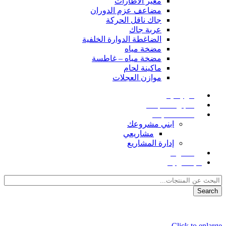
مغير الاطارات
مضاعف عزم الدوران
جاك ناقل الحركة
عربة جاك
الضاغطة الدوارة الخلفية
مضخة مياه
مضخة مياه – غاطسة
ماكينة لحام
موازن العجلات
الرئيسية
متجر المنتجات
خدمات البناء
ابني مشروعك
مشاريعي
إدارة المشاريع
المدونة
للإتصال بنا
Search
Click to enlarge