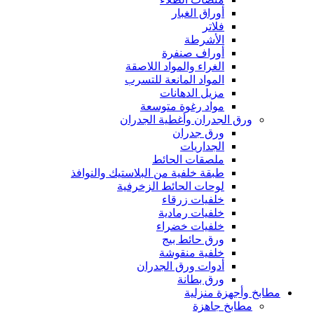
أوراق الغبار
فلاتر
الأشرطة
أوراف صنفرة
الغراء والمواد اللاصقة
المواد المانعة للتسرب
مزيل الدهانات
مواد رغوة متوسعة
ورق الجدران وأغطية الجدران
ورق جدران
الجداريات
ملصقات الحائط
طبقة خلفية من البلاستيك والنوافذ
لوحات الحائط الزخرفية
خلفيات زرقاء
خلفيات رمادية
خلفيات خضراء
ورق حائط بيج
خلفية منقوشة
أدوات ورق الجدران
ورق بطانة
مطابخ وأجهزة منزلية
مطابخ جاهزة