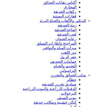
أكياس نفايات الحدائق
المحارق
ركعات الحديقة
قفازات البستنة
الديكور والألعاب والحياة البرية
زينة الحديقة
إضاءة الحديقة
لعب الحديقة
رعاية الحيوان
المراجيح وإطارات التسلق
ميزات المياه والنوافير
دور اللعب
حفر الرمل
حمامات التجديف
التخييم والخيام
الترامبولين
مباني الحدائق والتخزين
حظائر
صناديق تخزين للحديقة
الدفيئات الزراعية والبيوت الزراعية
البرجولات
بيوت الصيف
كبائن خشبية ومكاتب حديقة
أقواس