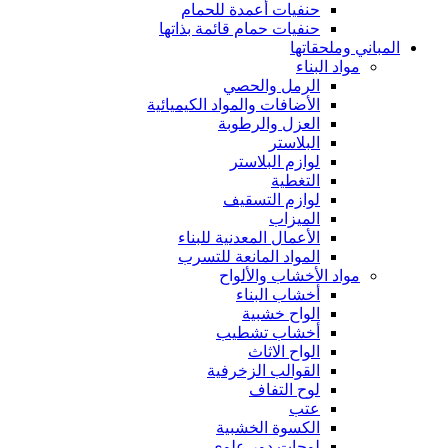
حنفيات أعمدة للحمام
حنفيات حمام قائمة بذاتها
المباني وملحقاتها
مواد البناء
الرمل والحصي
الأضافات والمواد الكيميائية
العزل والرطوبة
البلاستر
لوازم البلاستر
التغطية
لوازم التسقيف
الميزاب
الأعمال المعدنية للبناء
المواد المانعة للتسرب
مواد الأخشاب والألواح
أخشاب البناء
الواح خشبية
أخشاب تشطيب
الواح الاثاث
القوالب الزخرفية
لوح التفاف
عتب
الكسوة الخشبية
لوحات دور علوي