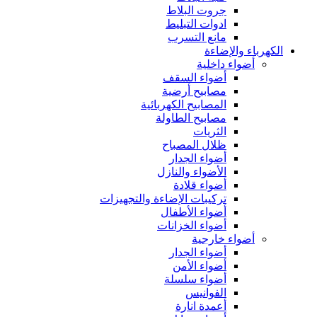
جروت البلاط
ادوات التبليط
مانع التسرب
الكهرباء والإضاءة
أضواء داخلية
أضواء السقف
مصابيح أرضية
المصابيح الكهربائية
مصابيح الطاولة
الثريات
ظلال المصباح
أضواء الجدار
الأضواء والنازل
أضواء قلادة
تركيبات الإضاءة والتجهيزات
أضواء الأطفال
أضواء الخزانات
أضواء خارجية
أضواء الجدار
أضواء الأمن
أضواء سلسلة
الفوانيس
أعمدة انارة