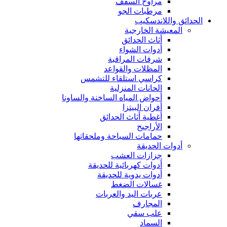
مراوح السقف
مرطبات الجو
الحدائق واللاندسكيب
المعيشة الخارجية
أثاث الحدائق
أدوات الشواء
شرفات المراقبة
المظلات والقواعد
كراسي استلقاء للتشمس
الحانات المنزلية
أحواض المياه الساخنة والساونا
أفران البيتزا
أغطية أثاث الحدائق
الأراجيح
حمامات السباحة وملحقاتها
أدوات الحديقة
جزازات العشب
أدوات كهربائية للحديقة
أدوات يدوية للحديقة
غسالات الضغط
عربات اليد والعربات
المجارف
علب سقي
السماد