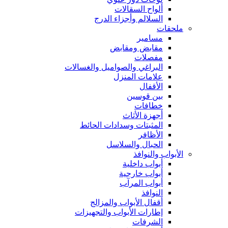
ألواح السقالات
السلالم وأجزاء الدرج
ملحقات
مسامير
مقابض ومقابض
مفصلات
البراغي والصواميل والغسالات
علامات المنزل
الأقفال
بين قوسين
خطافات
أجهزة الأثاث
المثبتات وسدادات الحائط
الأظافر
الحبال والسلاسل
الأبواب والنوافذ
أبواب داخلية
أبواب خارجية
أبواب المرآب
النوافذ
أقفال الأبواب والمزالج
إطارات الأبواب والتجهيزات
الشرفات