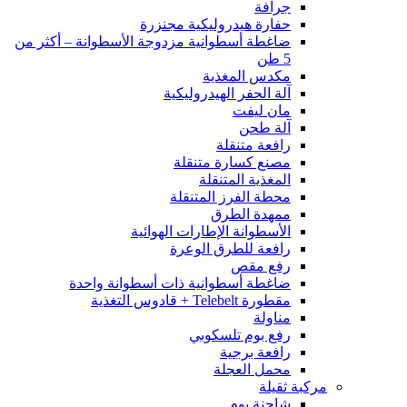
جرافة
حفارة هيدروليكية مجنزرة
ضاغطة أسطوانية مزدوجة الأسطوانة – أكثر من
5 طن
مكدس المغذية
آلة الحفر الهيدروليكية
مان ليفت
آلة طحن
رافعة متنقلة
مصنع كسارة متنقلة
المغذية المتنقلة
محطة الفرز المتنقلة
ممهدة الطرق
الأسطوانة الإطارات الهوائية
رافعة للطرق الوعرة
رفع مقص
ضاغطة أسطوانية ذات أسطوانة واحدة
مقطورة Telebelt + قادوس التغذية
مناولة
رفع بوم تلسكوبي
رافعة برجية
محمل العجلة
مركبة ثقيلة
شاحنة بوم