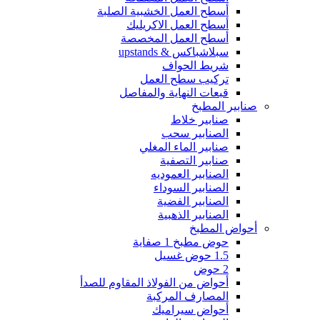
أسطح العمل الخشبية الصلبة
أسطح العمل الاكريليك
أسطح العمل المخصصة
سبلاشباكس & upstands
شريط الحواف
تركيب سطح العمل
قبعات النهاية والمفاصل
صنابير المطبخ
صنابير خلاط
الصنابير سحب
صنابير الماء المغلي
صنابير التصفية
الصنابير العموديه
الصنابير السوداء
الصنابير الفضية
الصنابير الذهبية
أحواض المطبخ
حوض مطبخ 1 صفاية
1.5 حوض غسيل
2 حوض
أحواض من الفولاذ المقاوم للصدأ
المصارف المركبة
أحواض سيراميك