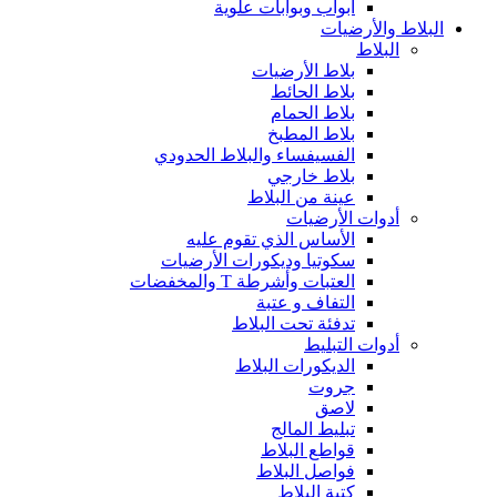
أبواب وبوابات علوية
البلاط والأرضيات
البلاط
بلاط الأرضيات
بلاط الحائط
بلاط الحمام
بلاط المطبخ
الفسيفساء والبلاط الحدودي
بلاط خارجي
عينة من البلاط
أدوات الأرضيات
الأساس الذي تقوم عليه
سكوتيا وديكورات الأرضيات
العتبات وأشرطة T والمخفضات
التفاف و عتبة
تدفئة تحت البلاط
أدوات التبليط
الديكورات البلاط
جروت
لاصق
تبليط المالج
قواطع البلاط
فواصل البلاط
كتبة البلاط