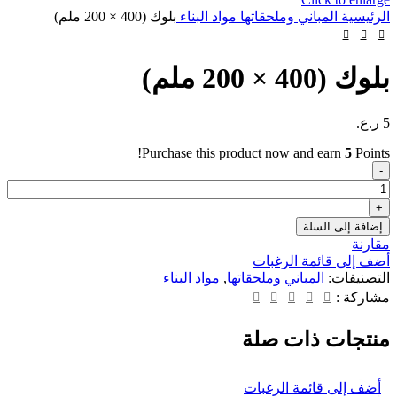
الرئيسية
المباني وملحقاتها
مواد البناء
بلوك (400 × 200 ملم)
بلوك (400 × 200 ملم)
5
ر.ع.
Purchase this product now and earn
5
Points!
كمية
بلوك
(400
×
إضافة إلى السلة
200
مقارنة
ملم)
أضف إلى قائمة الرغبات
التصنيفات:
المباني وملحقاتها
,
مواد البناء
مشاركة :
منتجات ذات صلة
أضف إلى قائمة الرغبات