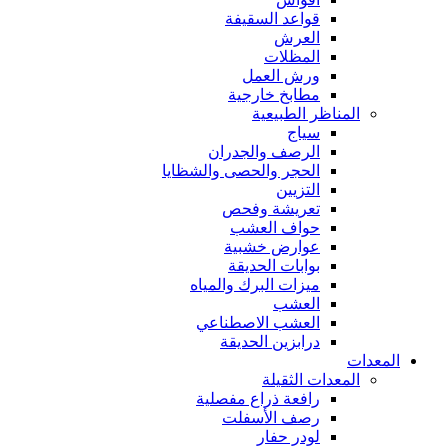
قواعد السقيفة
العرش
المظلات
ورش العمل
مطابخ خارجية
المناظر الطبيعية
سياج
الرصف والجدران
الحجر والحصى والشظايا
التزيين
تعريشة وفحص
حواف العشب
عوارض خشبية
بوابات الحديقة
ميزات البرك والمياه
العشب
العشب الاصطناعي
درابزين الحديقة
المعدات
المعدات الثقيلة
رافعة ذراع مفصلية
رصف الأسفلت
لودر حفار