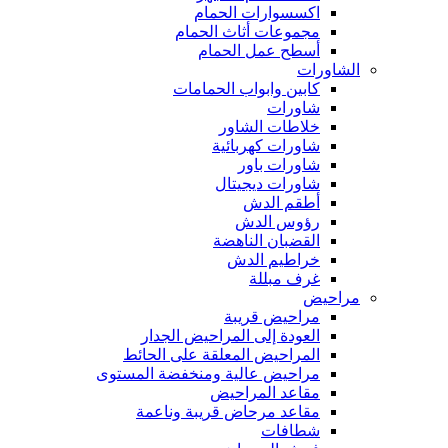
اكسسوارات الحمام
مجموعات أثاث الحمام
أسطح عمل الحمام
الشاورات
كابين وابواب الحمامات
شاورات
خلاطات الشاور
شاورات كهربائية
شاورات باور
شاورات ديجيتال
أطقم الدش
رؤوس الدش
القضبان الناهضة
خراطيم الدش
غرف مبللة
مراحيض
مراحيض قريبة
العودة إلى المراحيض الجدار
المراحيض المعلقة على الحائط
مراحيض عالية ومنخفضة المستوى
مقاعد المراحيض
مقاعد مرحاض قريبة وناعمة
شطافات