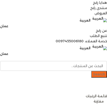
هدايا رابح
منتدى رابح
العروض
العربية
عمان
عن رابح
تتبع الطلب
خدمة العملاء: 0097455006180
العربية
عمان
Search
دخول / إشتراك
رصيدك
0
ر.ع.
قائمة الرغبات
0
مقارنة
0
items
0
ر.ع.