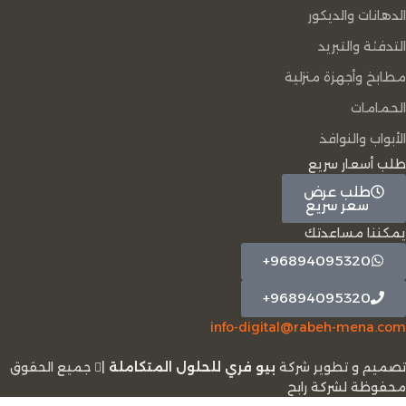
الدهانات والديكور
التدفئة والتبريد
مطابخ وأجهزة منزلية
الحمامات
الأبواب والنوافذ
طلب أسعار سريع
طلب عرض
سعر سريع
يمكننا مساعدتك
96894095320+
96894095320+
info-digital@rabeh-mena.com
تصميم و تطوير شركة
بيو فري للحلول المتكاملة
|
ﺟﻤﻴﻊ اﻟﺤﻘﻮق
ﻣﺤﻔﻮﻇﺔ لشرﻛﺔ رابح