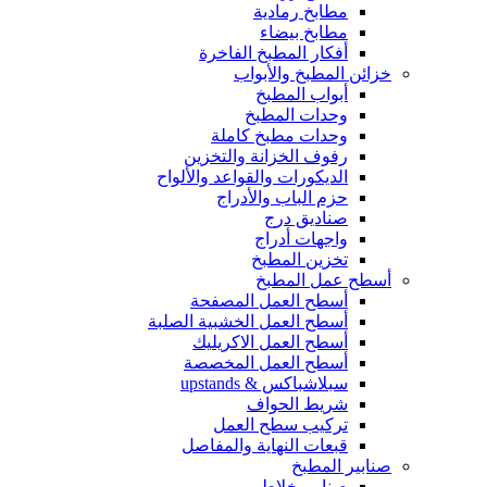
مطابخ رمادية
مطابخ بيضاء
أفكار المطبخ الفاخرة
خزائن المطبخ والأبواب
أبواب المطبخ
وحدات المطبخ
وحدات مطبخ كاملة
رفوف الخزانة والتخزين
الديكورات والقواعد والألواح
حزم الباب والأدراج
صناديق درج
واجهات أدراج
تخزين المطبخ
أسطح عمل المطبخ
أسطح العمل المصفحة
أسطح العمل الخشبية الصلبة
أسطح العمل الاكريليك
أسطح العمل المخصصة
سبلاشباكس & upstands
شريط الحواف
تركيب سطح العمل
قبعات النهاية والمفاصل
صنابير المطبخ
صنابير خلاط