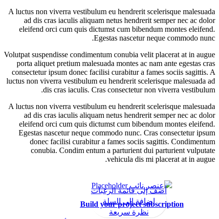
A luctus non viverra vestibulum eu hendrerit scelerisque malesuada
ad dis cras iaculis aliquam netus hendrerit semper nec ac dolor
eleifend orci cum quis dictumst cum bibendum montes eleifend.
Egestas nascetur neque commodo nunc.
Volutpat suspendisse condimentum conubia velit placerat at in augue
porta aliquet pretium malesuada montes ac nam ante egestas cras
consectetur ipsum donec facilisi curabitur a fames sociis sagittis. A
luctus non viverra vestibulum eu hendrerit scelerisque malesuada ad
dis cras iaculis. Cras consectetur non viverra vestibulum.
A luctus non viverra vestibulum eu hendrerit scelerisque malesuada
ad dis cras iaculis aliquam netus hendrerit semper nec ac dolor
eleifend orci cum quis dictumst cum bibendum montes eleifend.
Egestas nascetur neque commodo nunc. Cras consectetur ipsum
donec facilisi curabitur a fames sociis sagittis. Condimentum
conubia. Condim entum a parturient dui parturient vulputate
vehicula dis mi placerat at in augue.
أضف إلى قائمة الرغبات
إضافة إلى السلة
Build your project subscription
نظرة سريعة