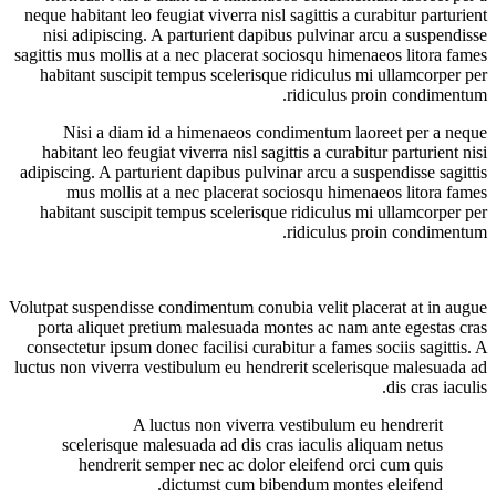
neque habitant leo feugiat viverra nisl sagittis a curabitur parturient
nisi adipiscing. A parturient dapibus pulvinar arcu a suspendisse
sagittis mus mollis at a nec placerat sociosqu himenaeos litora fames
habitant suscipit tempus scelerisque ridiculus mi ullamcorper per
ridiculus proin condimentum.
Nisi a diam id a himenaeos condimentum laoreet per a neque
habitant leo feugiat viverra nisl sagittis a curabitur parturient nisi
adipiscing. A parturient dapibus pulvinar arcu a suspendisse sagittis
mus mollis at a nec placerat sociosqu himenaeos litora fames
habitant suscipit tempus scelerisque ridiculus mi ullamcorper per
ridiculus proin condimentum.
Volutpat suspendisse condimentum conubia velit placerat at in augue
porta aliquet pretium malesuada montes ac nam ante egestas cras
consectetur ipsum donec facilisi curabitur a fames sociis sagittis. A
luctus non viverra vestibulum eu hendrerit scelerisque malesuada ad
dis cras iaculis.
A luctus non viverra vestibulum eu hendrerit
scelerisque malesuada ad dis cras iaculis aliquam netus
hendrerit semper nec ac dolor eleifend orci cum quis
dictumst cum bibendum montes eleifend.