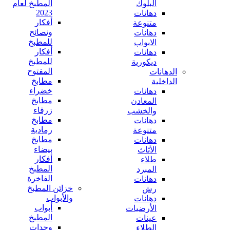
البلوك
المطبخ لعام
2023
دهانات
أفكار
متنوعة
ونصائح
دهانات
للمطبخ
الابواب
أفكار
دهانات
للمطبخ
ديكورية
المفتوح
الدهانات
مطابخ
الداخلية
خضراء
دهانات
مطابخ
المعادن
زرقاء
والخشب
مطابخ
دهانات
رمادية
متنوعة
مطابخ
دهانات
بيضاء
الأثاث
أفكار
طلاء
المطبخ
المبرد
الفاخرة
دهانات
خزائن المطبخ
رش
والأبواب
دهانات
أبواب
الأرضيات
المطبخ
عينات
وحدات
الطلاء