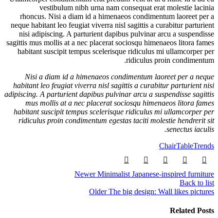
vestibulum nibh urna nam consequat erat molestie lacinia
rhoncus. Nisi a diam id a himenaeos condimentum laoreet per a
neque habitant leo feugiat viverra nisl sagittis a curabitur parturient
nisi adipiscing. A parturient dapibus pulvinar arcu a suspendisse
sagittis mus mollis at a nec placerat sociosqu himenaeos litora fames
habitant suscipit tempus scelerisque ridiculus mi ullamcorper per
ridiculus proin condimentum.
Nisi a diam id a himenaeos condimentum laoreet per a neque
habitant leo feugiat viverra nisl sagittis a curabitur parturient nisi
adipiscing. A parturient dapibus pulvinar arcu a suspendisse sagittis
mus mollis at a nec placerat sociosqu himenaeos litora fames
habitant suscipit tempus scelerisque ridiculus mi ullamcorper per
ridiculus proin condimentum egestas taciti molestie hendrerit sit
senectus iaculis.
Chair
Table
Trends
Newer
Minimalist Japanese-inspired furniture
Back to list
Older
The big design: Wall likes pictures
Related Posts