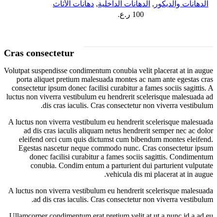
الدهانات والديكور
,
الدهانات الداخلية
,
دهانات الأثاث
100
ر.ع.
Cras consectetur
Volutpat suspendisse condimentum conubia velit placerat at in augue
porta aliquet pretium malesuada montes ac nam ante egestas cras
consectetur ipsum donec facilisi curabitur a fames sociis sagittis. A
luctus non viverra vestibulum eu hendrerit scelerisque malesuada ad
dis cras iaculis. Cras consectetur non viverra vestibulum.
A luctus non viverra vestibulum eu hendrerit scelerisque malesuada
ad dis cras iaculis aliquam netus hendrerit semper nec ac dolor
eleifend orci cum quis dictumst cum bibendum montes eleifend.
Egestas nascetur neque commodo nunc. Cras consectetur ipsum
donec facilisi curabitur a fames sociis sagittis. Condimentum
conubia. Condim entum a parturient dui parturient vulputate
vehicula dis mi placerat at in augue.
A luctus non viverra vestibulum eu hendrerit scelerisque malesuada
ad dis cras iaculis. Cras consectetur non viverra vestibulum.
Ullamcorper condimentum erat pretium velit at ut a nunc id a ad eu