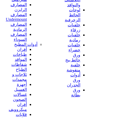
المصارف
والنوافذ
الرايزن
لوحات
المصارف
الحائط
Undermount
الزخرفية
المصارف
خلفيات
الرمادية
زرقاء
المصارف
خلفيات
السوداء
رمادية
أدوات المطبخ
خلفيات
أفران
خضراء
طباخات
ورق
المواقد
حائط بيج
شفاطات
خلفية
الطباخ
منقوشة
ثلاجات و
أدوات
مجمدات
ورق
أجهزة
الجدران
الغسيل
ورق
غسالات
بطانة
الصحون
أفران
ميكروويف
قلايات