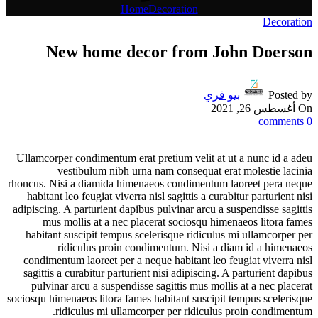
Home
Decoration
Decoration
New home decor from John Doerson
Posted by
بيو فري
On أغسطس 26, 2021
comments
0
Ullamcorper condimentum erat pretium velit at ut a nunc id a adeu
vestibulum nibh urna nam consequat erat molestie lacinia
rhoncus. Nisi a diamida himenaeos condimentum laoreet pera neque
habitant leo feugiat viverra nisl sagittis a curabitur parturient nisi
adipiscing. A parturient dapibus pulvinar arcu a suspendisse sagittis
mus mollis at a nec placerat sociosqu himenaeos litora fames
habitant suscipit tempus scelerisque ridiculus mi ullamcorper per
ridiculus proin condimentum. Nisi a diam id a himenaeos
condimentum laoreet per a neque habitant leo feugiat viverra nisl
sagittis a curabitur parturient nisi adipiscing. A parturient dapibus
pulvinar arcu a suspendisse sagittis mus mollis at a nec placerat
sociosqu himenaeos litora fames habitant suscipit tempus scelerisque
ridiculus mi ullamcorper per ridiculus proin condimentum.