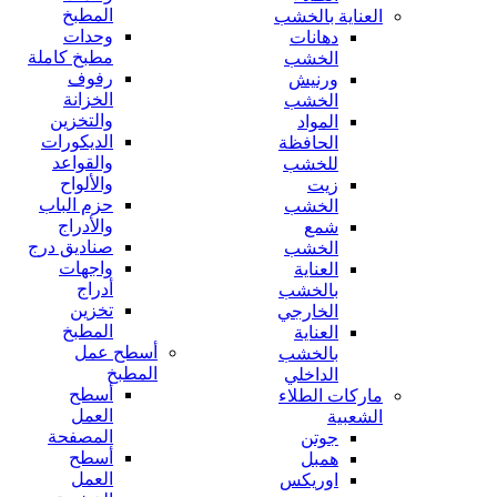
المطبخ
العناية بالخشب
وحدات
دهانات
مطبخ كاملة
الخشب
رفوف
ورنيش
الخزانة
الخشب
والتخزين
المواد
الديكورات
الحافظة
والقواعد
للخشب
والألواح
زيت
حزم الباب
الخشب
والأدراج
شمع
صناديق درج
الخشب
واجهات
العناية
أدراج
بالخشب
تخزين
الخارجي
المطبخ
العناية
أسطح عمل
بالخشب
المطبخ
الداخلي
أسطح
ماركات الطلاء
العمل
الشعبية
المصفحة
جوتن
أسطح
همبل
العمل
اوريكس