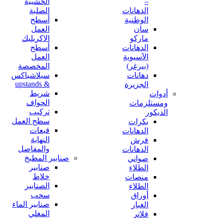
–
الخشبية
الدهانات
الصلبة
الوطنية
أسطح
سان
العمل
ماركو
الاكريليك
الدهانات
أسطح
الآسيوية
العمل
(بيرغر)
المخصصة
دهانات
سبلاشباكس
& upstands
الجزيرة
شريط
أدوات
الحواف
ومستلزمات
تركيب
الديكور
سطح العمل
بكرات
قبعات
الدهانات
النهاية
فرش
والمفاصل
الدهانات
صنابير المطبخ
صواني
صنابير
الطلاء
خلاط
منصات
الصنابير
الطلاء
سحب
أوراق
صنابير الماء
الغبار
المغلي
فلاتر