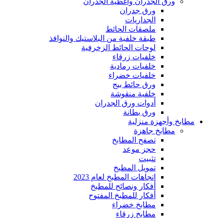
ورق الجدران وأغطية الجدران
ورق جدران
الجداريات
ملصقات الحائط
طبقة خلفية من البلاستيك والنوافذ
لوحات الحائط الزخرفية
خلفيات زرقاء
خلفيات رمادية
خلفيات خضراء
ورق حائط بيج
خلفية منقوشة
أدوات ورق الجدران
ورق بطانة
مطابخ وأجهزة منزلية
مطابخ جاهزة
تصفح المطابخ
حجز موعد
تثبيت
تمويل المطبخ
اتجاهات المطبخ لعام 2023
أفكار ونصائح للمطبخ
أفكار للمطبخ المفتوح
مطابخ خضراء
مطابخ زرقاء