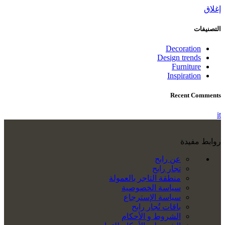
إغلاق
التصنيفات
Decoration
Design trends
Furniture
Inspiration
Recent Comments
it
روابط مفيدة
عن رابح
تجار رابح
منطقة التاجر بالعمولة
سياسة الخصوصية
سياسة الإسترجاع
باقات تُجار رابح
الشروط و الأحكام