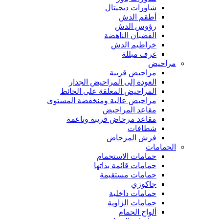
شاورات ديجيتال
أطقم الدش
رؤوس الدش
القضبان الناهضة
خراطيم الدش
غرف مبللة
مراحيض
مراحيض قريبة
العودة إلى المراحيض الجدار
المراحيض المعلقة على الحائط
مراحيض عالية ومنخفضة المستوى
مقاعد المراحيض
مقاعد مرحاض قريبة وناعمة
شطافات
فرش المرحاض
الحمامات
حمامات الاستحمام
حمامات قائمة بذاتها
حمامات مستقيمة
جاكوزي
حمامات داخلية
حمامات الزاوية
ألواح الحمام