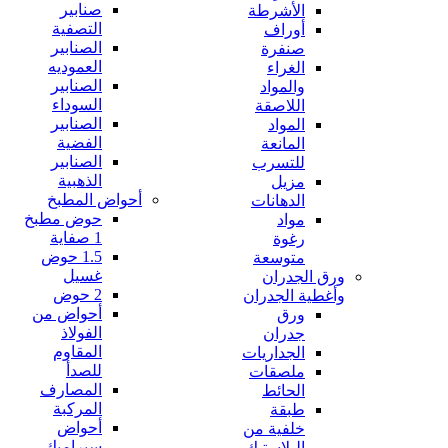
صنابير
الأشرطة
التصفية
أوراف
الصنابير
صنفرة
العموديه
الغراء
الصنابير
والمواد
السوداء
اللاصقة
الصنابير
المواد
الفضية
المانعة
الصنابير
للتسرب
الذهبية
مزيل
أحواض المطبخ
الدهانات
حوض مطبخ
مواد
1 صفاية
رغوة
1.5 حوض
متوسعة
غسيل
ورق الجدران
2 حوض
وأغطية الجدران
أحواض من
ورق
الفولاذ
جدران
المقاوم
الجداريات
للصدأ
ملصقات
المصارف
الحائط
المركبة
طبقة
أحواض
خلفية من
سيراميك
البلاستيك