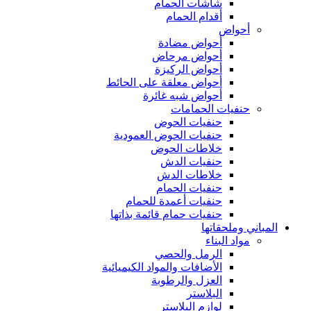
شاشات الحمام
أقدام الحمام
أحواض
أحواض مضادة
أحواض مرحاض
أحواض الركيزة
أحواض معلقة على الحائط
أحواض شبه غائرة
حنفيات الحمامات
حنفيات الحوض
حنفيات الحوض العمودية
خلاطات الحوض
حنفيات الدش
خلاطات الدش
حنفيات الحمام
حنفيات أعمدة للحمام
حنفيات حمام قائمة بذاتها
المباني وملحقاتها
مواد البناء
الرمل والحصي
الأضافات والمواد الكيميائية
العزل والرطوبة
البلاستر
لوازم البلاستر