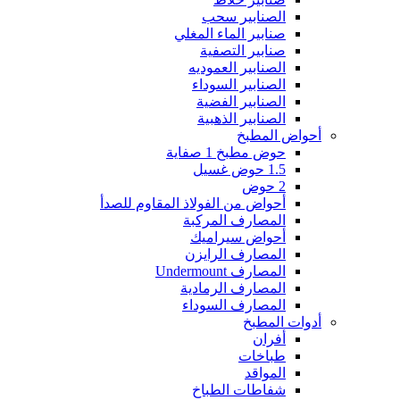
الصنابير سحب
صنابير الماء المغلي
صنابير التصفية
الصنابير العموديه
الصنابير السوداء
الصنابير الفضية
الصنابير الذهبية
أحواض المطبخ
حوض مطبخ 1 صفاية
1.5 حوض غسيل
2 حوض
أحواض من الفولاذ المقاوم للصدأ
المصارف المركبة
أحواض سيراميك
المصارف الرايزن
المصارف Undermount
المصارف الرمادية
المصارف السوداء
أدوات المطبخ
أفران
طباخات
المواقد
شفاطات الطباخ