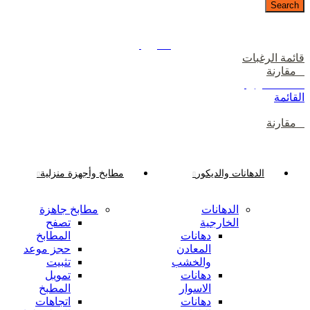
Search
دخول / إشتراك
رصيدك
0
ر.ع.
قائمة الرغبات
0
مقارنة
0
items
0
ر.ع.
القائمة
0
مقارنة
تصفح الفئات
الدهانات والديكور
مطابخ وأجهزة منزلية
الدهانات
مطابخ جاهزة
الخارجية
تصفح
دهانات
المطابخ
المعادن
حجز موعد
والخشب
تثبيت
دهانات
تمويل
الاسوار
المطبخ
دهانات
اتجاهات