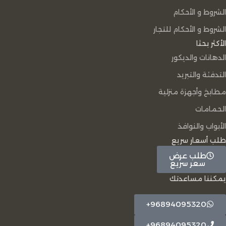
الشروط و الأحكام
الشروط و الأحكام للتجار
الأكثر بحثا
الدهانات والديكور
التدفئة والتبريد
مطابخ وأجهزة منزلية
الحمامات
الأبواب والنوافذ
طلب أسعار سريع
طلب عرض
سعر سريع
يمكننا مساعدتك
96894095320+
96894095320+