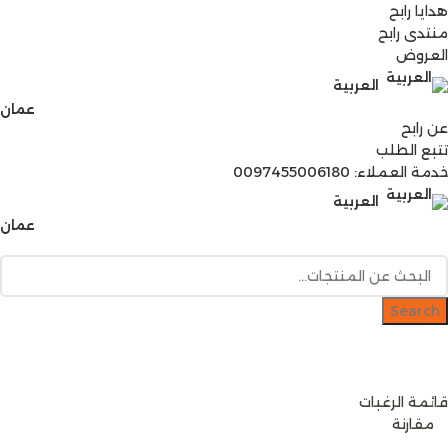
هدايا رابح
منتدى رابح
العروض
العربية
عمان
عن رابح
تتبع الطلب
خدمة العملاء: 0097455006180
العربية
عمان
Search
دخول / إشتراك
رصيدك
0
ر.ع.
قائمة الرغبات
0
مقارنة
0
items
0
ر.ع.