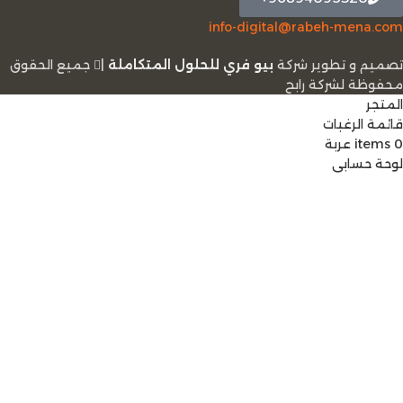
info-digital@rabeh-mena.com
تصميم و تطوير شركة
بيو فري للحلول المتكاملة
|
ﺟﻤﻴﻊ اﻟﺤﻘﻮق
ﻣﺤﻔﻮﻇﺔ لشرﻛﺔ رابح
المتجر
قائمة الرغبات
0
items
عربة
لوحة حسابي