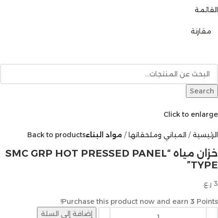
القائمة
0
مقارنة
تصفح الفئات
الرئيسية
متجر المنتجات
خدمات البناء
المدونة
للإتصال بنا
Search
Click to enlarge
الرئيسية
المباني وملحقاتها
مواد البناء
Back to products
خزان مياه “SMC GRP HOT PRESSED PANEL
TYPE”
3
ر.ع.
Purchase this product now and earn
3
Points!
إضافة إلى السلة