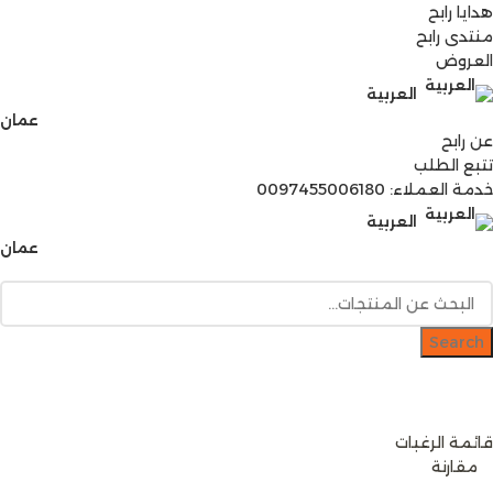
هدايا رابح
منتدى رابح
العروض
العربية
عمان
عن رابح
تتبع الطلب
خدمة العملاء: 0097455006180
العربية
عمان
Search
دخول / إشتراك
رصيدك
0
ر.ع.
قائمة الرغبات
0
مقارنة
0
items
0
ر.ع.