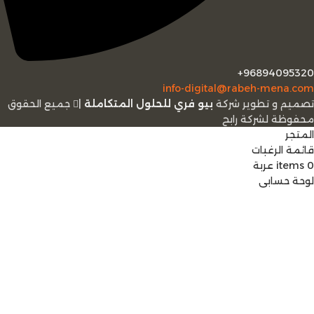
96894095320+
info-digital@rabeh-mena.com
تصميم و تطوير شركة
بيو فري للحلول المتكاملة
|
ﺟﻤﻴﻊ اﻟﺤﻘﻮق
ﻣﺤﻔﻮﻇﺔ لشرﻛﺔ رابح
المتجر
قائمة الرغبات
0
items
عربة
لوحة حسابي